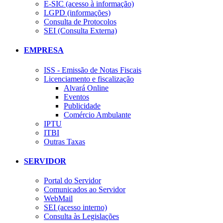
E-SIC (acesso à informação)
LGPD (informações)
Consulta de Protocolos
SEI (Consulta Externa)
EMPRESA
ISS - Emissão de Notas Fiscais
Licenciamento e fiscalização
Alvará Online
Eventos
Publicidade
Comércio Ambulante
IPTU
ITBI
Outras Taxas
SERVIDOR
Portal do Servidor
Comunicados ao Servidor
WebMail
SEI (acesso interno)
Consulta às Legislações