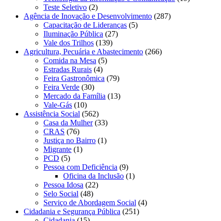
Teste Seletivo
(2)
Agência de Inovação e Desenvolvimento
(287)
Capacitação de Lideranças
(5)
Iluminação Pública
(27)
Vale dos Trilhos
(139)
Agricultura, Pecuária e Abastecimento
(266)
Comida na Mesa
(5)
Estradas Rurais
(4)
Feira Gastronômica
(79)
Feira Verde
(30)
Mercado da Família
(13)
Vale-Gás
(10)
Assistência Social
(562)
Casa da Mulher
(33)
CRAS
(76)
Justiça no Bairro
(1)
Migrante
(1)
PCD
(5)
Pessoa com Deficiência
(9)
Oficina da Inclusão
(1)
Pessoa Idosa
(22)
Selo Social
(48)
Serviço de Abordagem Social
(4)
Cidadania e Segurança Pública
(251)
Cidadania
(15)