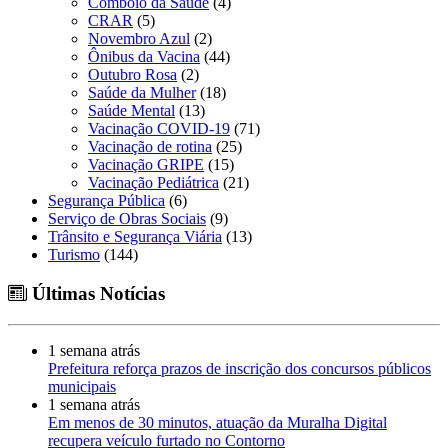
Comboio da Saúde
(4)
CRAR
(5)
Novembro Azul
(2)
Ônibus da Vacina
(44)
Outubro Rosa
(2)
Saúde da Mulher
(18)
Saúde Mental
(13)
Vacinação COVID-19
(71)
Vacinação de rotina
(25)
Vacinação GRIPE
(15)
Vacinação Pediátrica
(21)
Segurança Pública
(6)
Serviço de Obras Sociais
(9)
Trânsito e Segurança Viária
(13)
Turismo
(144)
Últimas Notícias
1 semana atrás
Prefeitura reforça prazos de inscrição dos concursos públicos
municipais
1 semana atrás
Em menos de 30 minutos, atuação da Muralha Digital
recupera veículo furtado no Contorno