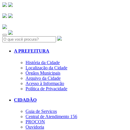
Search:
A PREFEITURA
História da Cidade
Localização da Cidade
Órgãos Municipais
Arquivo da Cidade
Acesso à Informação
Política de Privacidade
CIDADÃO
Guia de Serviços
Central de Atendimento 156
PROCON
Ouvidoria