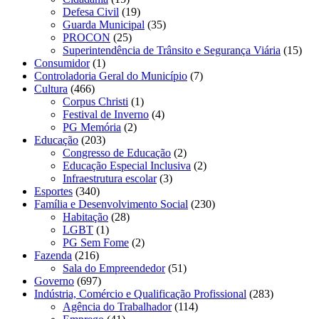
Defesa Civil
(19)
Guarda Municipal
(35)
PROCON
(25)
Superintendência de Trânsito e Segurança Viária
(15)
Consumidor
(1)
Controladoria Geral do Município
(7)
Cultura
(466)
Corpus Christi
(1)
Festival de Inverno
(4)
PG Memória
(2)
Educação
(203)
Congresso de Educação
(2)
Educação Especial Inclusiva
(2)
Infraestrutura escolar
(3)
Esportes
(340)
Família e Desenvolvimento Social
(230)
Habitação
(28)
LGBT
(1)
PG Sem Fome
(2)
Fazenda
(216)
Sala do Empreendedor
(51)
Governo
(697)
Indústria, Comércio e Qualificação Profissional
(283)
Agência do Trabalhador
(114)