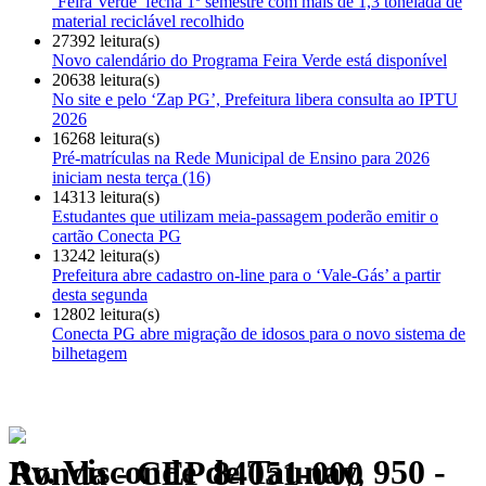
‘Feira Verde’ fecha 1º semestre com mais de 1,3 tonelada de
material reciclável recolhido
27392 leitura(s)
Novo calendário do Programa Feira Verde está disponível
20638 leitura(s)
No site e pelo ‘Zap PG’, Prefeitura libera consulta ao IPTU
2026
16268 leitura(s)
Pré-matrículas na Rede Municipal de Ensino para 2026
iniciam nesta terça (16)
14313 leitura(s)
Estudantes que utilizam meia-passagem poderão emitir o
cartão Conecta PG
13242 leitura(s)
Prefeitura abre cadastro on-line para o ‘Vale-Gás’ a partir
desta segunda
12802 leitura(s)
Conecta PG abre migração de idosos para o novo sistema de
bilhetagem
Av. Visconde de Taunay, 950 - Ronda - CEP 84051-000