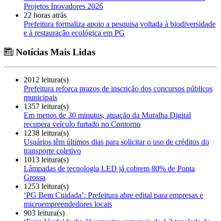
Projetos Inovadores 2026
22 horas atrás
Prefeitura formaliza apoio a pesquisa voltada à biodiversidade
e à restauração ecológica em PG
Notícias Mais Lidas
2012 leitura(s)
Prefeitura reforça prazos de inscrição dos concursos públicos
municipais
1357 leitura(s)
Em menos de 30 minutos, atuação da Muralha Digital
recupera veículo furtado no Contorno
1238 leitura(s)
Usuários têm últimos dias para solicitar o uso de créditos do
transporte coletivo
1013 leitura(s)
Lâmpadas de tecnologia LED já cobrem 80% de Ponta
Grossa
1253 leitura(s)
‘PG Bem Cuidada’: Prefeitura abre edital para empresas e
microempreendedores locais
903 leitura(s)