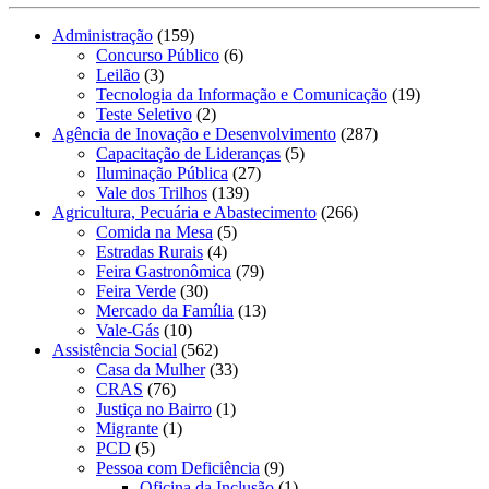
Administração
(159)
Concurso Público
(6)
Leilão
(3)
Tecnologia da Informação e Comunicação
(19)
Teste Seletivo
(2)
Agência de Inovação e Desenvolvimento
(287)
Capacitação de Lideranças
(5)
Iluminação Pública
(27)
Vale dos Trilhos
(139)
Agricultura, Pecuária e Abastecimento
(266)
Comida na Mesa
(5)
Estradas Rurais
(4)
Feira Gastronômica
(79)
Feira Verde
(30)
Mercado da Família
(13)
Vale-Gás
(10)
Assistência Social
(562)
Casa da Mulher
(33)
CRAS
(76)
Justiça no Bairro
(1)
Migrante
(1)
PCD
(5)
Pessoa com Deficiência
(9)
Oficina da Inclusão
(1)