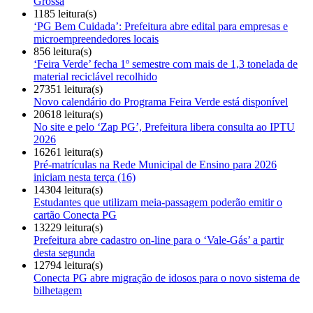
Grossa
1185 leitura(s)
‘PG Bem Cuidada’: Prefeitura abre edital para empresas e
microempreendedores locais
856 leitura(s)
‘Feira Verde’ fecha 1º semestre com mais de 1,3 tonelada de
material reciclável recolhido
27351 leitura(s)
Novo calendário do Programa Feira Verde está disponível
20618 leitura(s)
No site e pelo ‘Zap PG’, Prefeitura libera consulta ao IPTU
2026
16261 leitura(s)
Pré-matrículas na Rede Municipal de Ensino para 2026
iniciam nesta terça (16)
14304 leitura(s)
Estudantes que utilizam meia-passagem poderão emitir o
cartão Conecta PG
13229 leitura(s)
Prefeitura abre cadastro on-line para o ‘Vale-Gás’ a partir
desta segunda
12794 leitura(s)
Conecta PG abre migração de idosos para o novo sistema de
bilhetagem