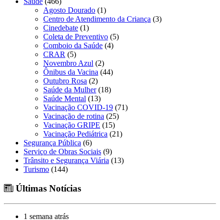
Saúde
(466)
Agosto Dourado
(1)
Centro de Atendimento da Criança
(3)
Cinedebate
(1)
Coleta de Preventivo
(5)
Comboio da Saúde
(4)
CRAR
(5)
Novembro Azul
(2)
Ônibus da Vacina
(44)
Outubro Rosa
(2)
Saúde da Mulher
(18)
Saúde Mental
(13)
Vacinação COVID-19
(71)
Vacinação de rotina
(25)
Vacinação GRIPE
(15)
Vacinação Pediátrica
(21)
Segurança Pública
(6)
Serviço de Obras Sociais
(9)
Trânsito e Segurança Viária
(13)
Turismo
(144)
Últimas Notícias
1 semana atrás