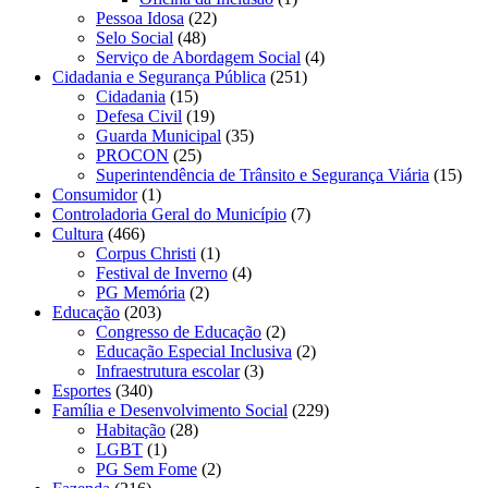
Pessoa Idosa
(22)
Selo Social
(48)
Serviço de Abordagem Social
(4)
Cidadania e Segurança Pública
(251)
Cidadania
(15)
Defesa Civil
(19)
Guarda Municipal
(35)
PROCON
(25)
Superintendência de Trânsito e Segurança Viária
(15)
Consumidor
(1)
Controladoria Geral do Município
(7)
Cultura
(466)
Corpus Christi
(1)
Festival de Inverno
(4)
PG Memória
(2)
Educação
(203)
Congresso de Educação
(2)
Educação Especial Inclusiva
(2)
Infraestrutura escolar
(3)
Esportes
(340)
Família e Desenvolvimento Social
(229)
Habitação
(28)
LGBT
(1)
PG Sem Fome
(2)