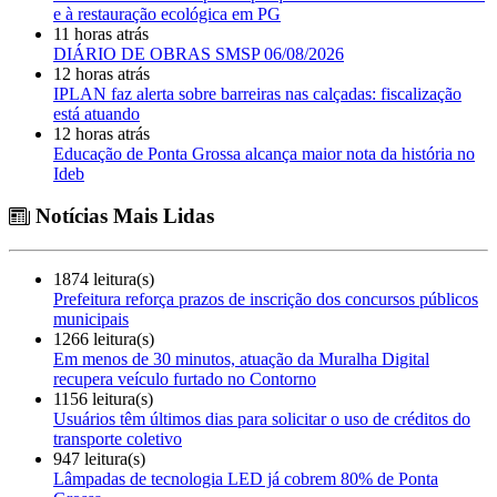
e à restauração ecológica em PG
11 horas atrás
DIÁRIO DE OBRAS SMSP 06/08/2026
12 horas atrás
IPLAN faz alerta sobre barreiras nas calçadas: fiscalização
está atuando
12 horas atrás
Educação de Ponta Grossa alcança maior nota da história no
Ideb
Notícias Mais Lidas
1874 leitura(s)
Prefeitura reforça prazos de inscrição dos concursos públicos
municipais
1266 leitura(s)
Em menos de 30 minutos, atuação da Muralha Digital
recupera veículo furtado no Contorno
1156 leitura(s)
Usuários têm últimos dias para solicitar o uso de créditos do
transporte coletivo
947 leitura(s)
Lâmpadas de tecnologia LED já cobrem 80% de Ponta