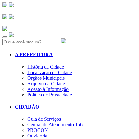
Search:
A PREFEITURA
História da Cidade
Localização da Cidade
Órgãos Municipais
Arquivo da Cidade
Acesso à Informação
Política de Privacidade
CIDADÃO
Guia de Serviços
Central de Atendimento 156
PROCON
Ouvidoria