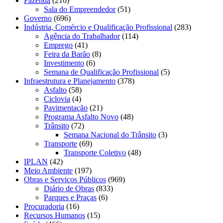
Fazenda
(216)
Sala do Empreendedor
(51)
Governo
(696)
Indústria, Comércio e Qualificação Profissional
(283)
Agência do Trabalhador
(114)
Emprego
(41)
Feira da Barão
(8)
Investimento
(6)
Semana de Qualificação Profissional
(5)
Infraestrutura e Planejamento
(378)
Asfalto
(58)
Ciclovia
(4)
Pavimentação
(21)
Programa Asfalto Novo
(48)
Trânsito
(72)
Semana Nacional do Trânsito
(3)
Transporte
(69)
Transporte Coletivo
(48)
IPLAN
(42)
Meio Ambiente
(197)
Obras e Serviços Públicos
(969)
Diário de Obras
(833)
Parques e Praças
(6)
Procuradoria
(16)
Recursos Humanos
(15)