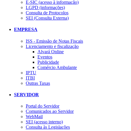
E-SIC (acesso à informação)
LGPD (informações)
Consulta de Protocolos
SEI (Consulta Externa)
EMPRESA
ISS - Emissão de Notas Fiscais
Licenciamento e fiscalização
Alvará Online
Eventos
Publicidade
Comércio Ambulante
IPTU
ITBI
Outras Taxas
SERVIDOR
Portal do Servidor
Comunicados ao Servidor
WebMail
SEI (acesso interno)
Consulta às Legislações