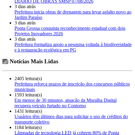
DIÁRIO DE OBRAS SMSP 07/08/2026
3 dias atrás
Prefeitura inicia obras de drenagem para levar asfalto novo ao
Jardim Paraíso
3 dias atrás
Ponta Grossa conquista reconhecimento estadual com dois
Projetos Inovadores 2026
3 dias atrás
Prefeitura formaliza apoio a pesquisa voltada à biodiversidade
e à restauração ecológica em PG
Notícias Mais Lidas
2405 leitura(s)
Prefeitura reforça prazos de inscrição dos concursos públicos
municipais
1593 leitura(s)
Em menos de 30 minutos, atuação da Muralha Digital
recupera veículo furtado no Contorno
1431 leitura(s)
Usuários têm últimos dias para solicitar o uso de créditos do
transporte coletivo
1184 leitura(s)
Lâmpadas de tecnologia LED já cobrem 80% de Ponta