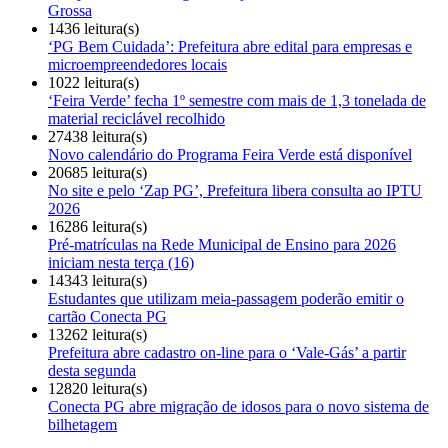
Grossa
1436 leitura(s)
‘PG Bem Cuidada’: Prefeitura abre edital para empresas e
microempreendedores locais
1022 leitura(s)
‘Feira Verde’ fecha 1º semestre com mais de 1,3 tonelada de
material reciclável recolhido
27438 leitura(s)
Novo calendário do Programa Feira Verde está disponível
20685 leitura(s)
No site e pelo ‘Zap PG’, Prefeitura libera consulta ao IPTU
2026
16286 leitura(s)
Pré-matrículas na Rede Municipal de Ensino para 2026
iniciam nesta terça (16)
14343 leitura(s)
Estudantes que utilizam meia-passagem poderão emitir o
cartão Conecta PG
13262 leitura(s)
Prefeitura abre cadastro on-line para o ‘Vale-Gás’ a partir
desta segunda
12820 leitura(s)
Conecta PG abre migração de idosos para o novo sistema de
bilhetagem