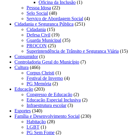
Oficina da Inclusão
(1)
Pessoa Idosa
(22)
Selo Social
(48)
Serviço de Abordagem Social
(4)
Cidadania e Segurança Pública
(251)
Cidadania
(15)
Defesa Civil
(19)
Guarda Municipal
(35)
PROCON
(25)
Superintendência de Trânsito e Segurança Viária
(15)
Consumidor
(1)
Controladoria Geral do Município
(7)
Cultura
(466)
Corpus Christi
(1)
Festival de Inverno
(4)
PG Memória
(2)
Educação
(203)
Congresso de Educação
(2)
Educação Especial Inclusiva
(2)
Infraestrutura escolar
(3)
Esportes
(340)
Família e Desenvolvimento Social
(230)
Habitação
(28)
LGBT
(1)
PG Sem Fome
(2)