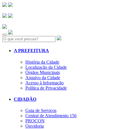
Search:
A PREFEITURA
História da Cidade
Localização da Cidade
Órgãos Municipais
Arquivo da Cidade
Acesso à Informação
Política de Privacidade
CIDADÃO
Guia de Serviços
Central de Atendimento 156
PROCON
Ouvidoria