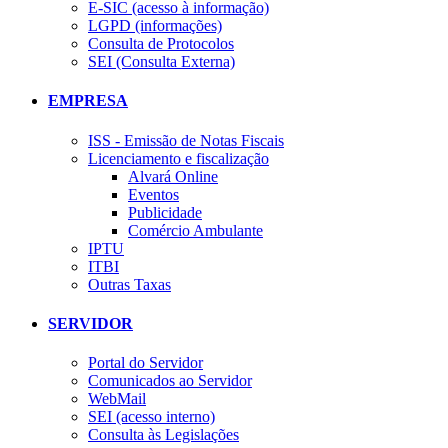
E-SIC (acesso à informação)
LGPD (informações)
Consulta de Protocolos
SEI (Consulta Externa)
EMPRESA
ISS - Emissão de Notas Fiscais
Licenciamento e fiscalização
Alvará Online
Eventos
Publicidade
Comércio Ambulante
IPTU
ITBI
Outras Taxas
SERVIDOR
Portal do Servidor
Comunicados ao Servidor
WebMail
SEI (acesso interno)
Consulta às Legislações