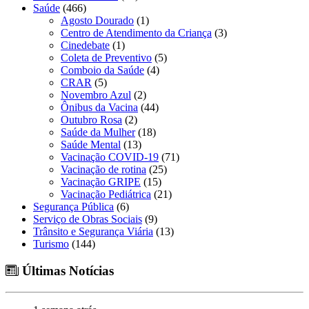
Saúde
(466)
Agosto Dourado
(1)
Centro de Atendimento da Criança
(3)
Cinedebate
(1)
Coleta de Preventivo
(5)
Comboio da Saúde
(4)
CRAR
(5)
Novembro Azul
(2)
Ônibus da Vacina
(44)
Outubro Rosa
(2)
Saúde da Mulher
(18)
Saúde Mental
(13)
Vacinação COVID-19
(71)
Vacinação de rotina
(25)
Vacinação GRIPE
(15)
Vacinação Pediátrica
(21)
Segurança Pública
(6)
Serviço de Obras Sociais
(9)
Trânsito e Segurança Viária
(13)
Turismo
(144)
Últimas Notícias