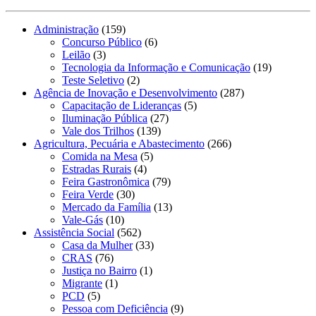
Administração
(159)
Concurso Público
(6)
Leilão
(3)
Tecnologia da Informação e Comunicação
(19)
Teste Seletivo
(2)
Agência de Inovação e Desenvolvimento
(287)
Capacitação de Lideranças
(5)
Iluminação Pública
(27)
Vale dos Trilhos
(139)
Agricultura, Pecuária e Abastecimento
(266)
Comida na Mesa
(5)
Estradas Rurais
(4)
Feira Gastronômica
(79)
Feira Verde
(30)
Mercado da Família
(13)
Vale-Gás
(10)
Assistência Social
(562)
Casa da Mulher
(33)
CRAS
(76)
Justiça no Bairro
(1)
Migrante
(1)
PCD
(5)
Pessoa com Deficiência
(9)