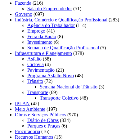
Fazenda
(216)
Sala do Empreendedor
(51)
Governo
(697)
Indústria, Comércio e Qualificação Profissional
(283)
Agência do Trabalhador
(114)
Emprego
(41)
Feira da Barão
(8)
Investimento
(6)
Semana de Qualificação Profissional
(5)
Infraestrutura e Planejamento
(378)
Asfalto
(58)
Ciclovia
(4)
Pavimentação
(21)
Programa Asfalto Novo
(48)
Trânsito
(72)
Semana Nacional do Trânsito
(3)
Transporte
(69)
Transporte Coletivo
(48)
IPLAN
(42)
Meio Ambiente
(197)
Obras e Serviços Públicos
(970)
Diário de Obras
(834)
Parques e Praças
(6)
Procuradoria
(16)
Recursos Humanos
(15)