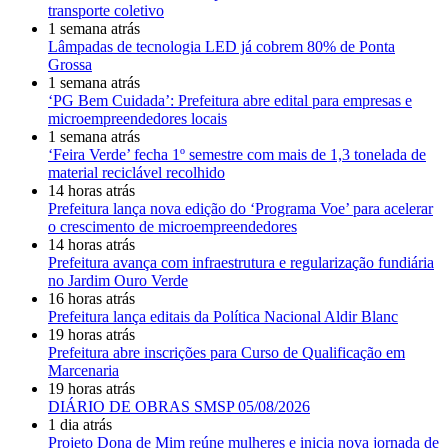
transporte coletivo
1 semana atrás
Lâmpadas de tecnologia LED já cobrem 80% de Ponta
Grossa
1 semana atrás
‘PG Bem Cuidada’: Prefeitura abre edital para empresas e
microempreendedores locais
1 semana atrás
‘Feira Verde’ fecha 1º semestre com mais de 1,3 tonelada de
material reciclável recolhido
14 horas atrás
Prefeitura lança nova edição do ‘Programa Voe’ para acelerar
o crescimento de microempreendedores
14 horas atrás
Prefeitura avança com infraestrutura e regularização fundiária
no Jardim Ouro Verde
16 horas atrás
Prefeitura lança editais da Política Nacional Aldir Blanc
19 horas atrás
Prefeitura abre inscrições para Curso de Qualificação em
Marcenaria
19 horas atrás
DIÁRIO DE OBRAS SMSP 05/08/2026
1 dia atrás
Projeto Dona de Mim reúne mulheres e inicia nova jornada de