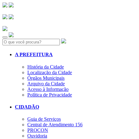
Search:
A PREFEITURA
História da Cidade
Localização da Cidade
Órgãos Municipais
Arquivo da Cidade
Acesso à Informação
Política de Privacidade
CIDADÃO
Guia de Serviços
Central de Atendimento 156
PROCON
Ouvidoria