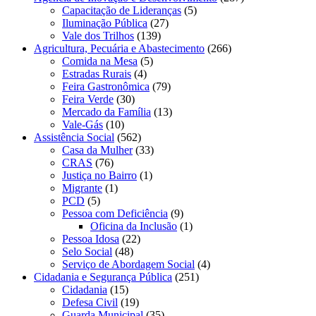
Capacitação de Lideranças
(5)
Iluminação Pública
(27)
Vale dos Trilhos
(139)
Agricultura, Pecuária e Abastecimento
(266)
Comida na Mesa
(5)
Estradas Rurais
(4)
Feira Gastronômica
(79)
Feira Verde
(30)
Mercado da Família
(13)
Vale-Gás
(10)
Assistência Social
(562)
Casa da Mulher
(33)
CRAS
(76)
Justiça no Bairro
(1)
Migrante
(1)
PCD
(5)
Pessoa com Deficiência
(9)
Oficina da Inclusão
(1)
Pessoa Idosa
(22)
Selo Social
(48)
Serviço de Abordagem Social
(4)
Cidadania e Segurança Pública
(251)
Cidadania
(15)
Defesa Civil
(19)
Guarda Municipal
(35)