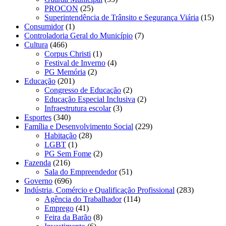
PROCON
(25)
Superintendência de Trânsito e Segurança Viária
(15)
Consumidor
(1)
Controladoria Geral do Município
(7)
Cultura
(466)
Corpus Christi
(1)
Festival de Inverno
(4)
PG Memória
(2)
Educação
(201)
Congresso de Educação
(2)
Educação Especial Inclusiva
(2)
Infraestrutura escolar
(3)
Esportes
(340)
Família e Desenvolvimento Social
(229)
Habitação
(28)
LGBT
(1)
PG Sem Fome
(2)
Fazenda
(216)
Sala do Empreendedor
(51)
Governo
(696)
Indústria, Comércio e Qualificação Profissional
(283)
Agência do Trabalhador
(114)
Emprego
(41)
Feira da Barão
(8)