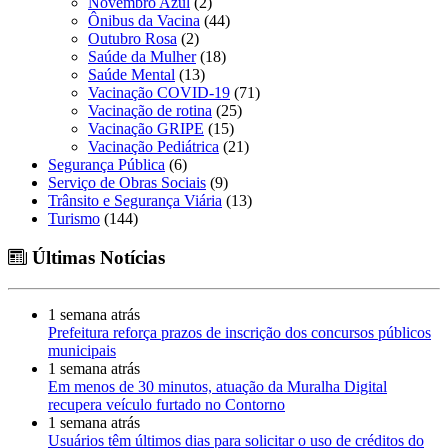
Novembro Azul
(2)
Ônibus da Vacina
(44)
Outubro Rosa
(2)
Saúde da Mulher
(18)
Saúde Mental
(13)
Vacinação COVID-19
(71)
Vacinação de rotina
(25)
Vacinação GRIPE
(15)
Vacinação Pediátrica
(21)
Segurança Pública
(6)
Serviço de Obras Sociais
(9)
Trânsito e Segurança Viária
(13)
Turismo
(144)
Últimas Notícias
1 semana atrás
Prefeitura reforça prazos de inscrição dos concursos públicos
municipais
1 semana atrás
Em menos de 30 minutos, atuação da Muralha Digital
recupera veículo furtado no Contorno
1 semana atrás
Usuários têm últimos dias para solicitar o uso de créditos do