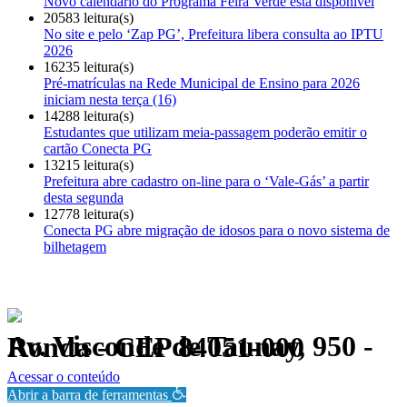
Novo calendário do Programa Feira Verde está disponível
20583 leitura(s)
No site e pelo ‘Zap PG’, Prefeitura libera consulta ao IPTU
2026
16235 leitura(s)
Pré-matrículas na Rede Municipal de Ensino para 2026
iniciam nesta terça (16)
14288 leitura(s)
Estudantes que utilizam meia-passagem poderão emitir o
cartão Conecta PG
13215 leitura(s)
Prefeitura abre cadastro on-line para o ‘Vale-Gás’ a partir
desta segunda
12778 leitura(s)
Conecta PG abre migração de idosos para o novo sistema de
bilhetagem
Av. Visconde de Taunay, 950 - Ronda - CEP 84051-000
Política de Privacidade.
Acessar o conteúdo
Abrir a barra de ferramentas