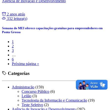
Agência de Inovação e Desenvolvimento
2 anos atrás
332 leitura(s)
Semana do MEI oferece capacitações gratuitas para empreendedores em
Ponta Grossa
1
2
3
…
6
Próxima página »
Categorias
Administração
(159)
Concurso Público
(6)
Leilão
(3)
Tecnologia da Informação e Comunicação
(19)
Teste Seletivo
(2)
Agência de Inovação e Desenvolvimento
(287)