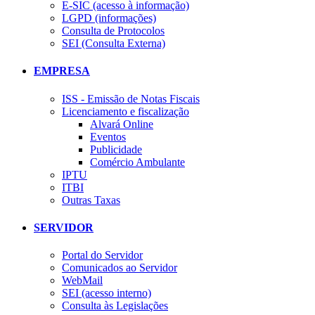
E-SIC (acesso à informação)
LGPD (informações)
Consulta de Protocolos
SEI (Consulta Externa)
EMPRESA
ISS - Emissão de Notas Fiscais
Licenciamento e fiscalização
Alvará Online
Eventos
Publicidade
Comércio Ambulante
IPTU
ITBI
Outras Taxas
SERVIDOR
Portal do Servidor
Comunicados ao Servidor
WebMail
SEI (acesso interno)
Consulta às Legislações