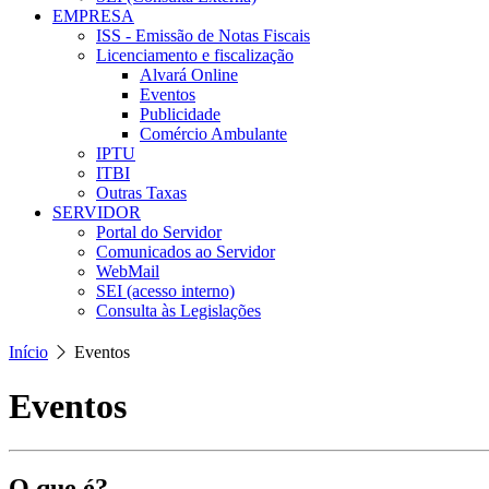
EMPRESA
ISS - Emissão de Notas Fiscais
Licenciamento e fiscalização
Alvará Online
Eventos
Publicidade
Comércio Ambulante
IPTU
ITBI
Outras Taxas
SERVIDOR
Portal do Servidor
Comunicados ao Servidor
WebMail
SEI (acesso interno)
Consulta às Legislações
Início
Eventos
Eventos
O que é?