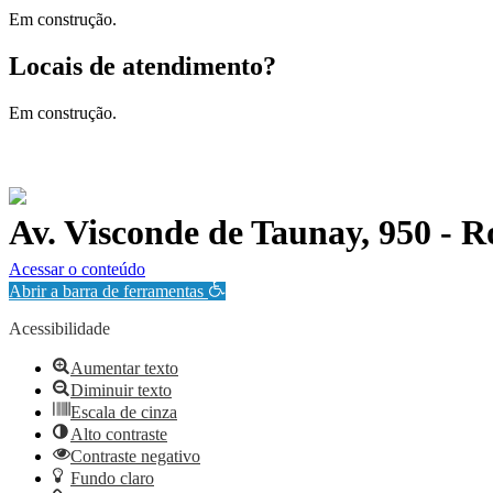
Em construção.
Locais de atendimento?
Em construção.
Av. Visconde de Taunay, 950 - 
Política de Privacidade.
Acessar o conteúdo
Abrir a barra de ferramentas
Acessibilidade
Aumentar texto
Diminuir texto
Escala de cinza
Alto contraste
Contraste negativo
Fundo claro