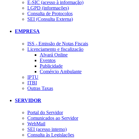
E-SIC (acesso à informação)
LGPD (informações)
Consulta de Protocolos
SEI (Consulta Externa)
EMPRESA
ISS - Emissão de Notas Fiscais
Licenciamento e fiscalização
Alvará Online
Eventos
Publicidade
Comércio Ambulante
IPTU
ITBI
Outras Taxas
SERVIDOR
Portal do Servidor
Comunicados ao Servidor
WebMail
SEI (acesso interno)
Consulta às Legislações