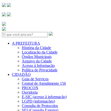
Search:
A PREFEITURA
História da Cidade
Localização da Cidade
Órgãos Municipais
Arquivo da Cidade
Acesso à Informação
Política de Privacidade
CIDADÃO
Guia de Serviços
Central de Atendimento 156
PROCON
Ouvidoria
E-SIC (acesso à informação)
LGPD (informações)
Consulta de Protocolos
SEI (Consulta Externa)