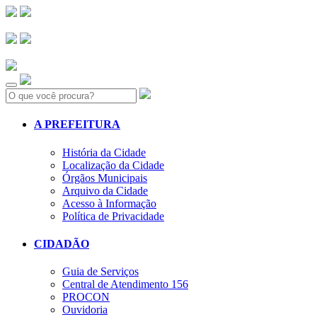
Search:
A PREFEITURA
História da Cidade
Localização da Cidade
Órgãos Municipais
Arquivo da Cidade
Acesso à Informação
Política de Privacidade
CIDADÃO
Guia de Serviços
Central de Atendimento 156
PROCON
Ouvidoria