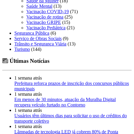
Saúde da Mulher
(18)
Saúde Mental
(13)
Vacinação COVID-19
(71)
Vacinação de rotina
(25)
Vacinação GRIPE
(15)
Vacinação Pediátrica
(21)
Segurança Pública
(6)
Serviço de Obras Sociais
(9)
Trânsito e Segurança Viária
(13)
Turismo
(144)
Últimas Notícias
1 semana atrás
Prefeitura reforça prazos de inscrição dos concursos públicos
municipais
1 semana atrás
Em menos de 30 minutos, atuação da Muralha Digital
recupera veículo furtado no Contorno
1 semana atrás
Usuários têm últimos dias para solicitar o uso de créditos do
transporte coletivo
1 semana atrás
Lâmpadas de tecnologia LED já cobrem 80% de Ponta