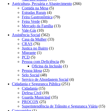
Agricultura, Pecuária e Abastecimento
(266)
Comida na Mesa
(5)
Estradas Rurais
(4)
Feira Gastronômica
(79)
Feira Verde
(30)
Mercado da Família
(13)
Vale-Gás
(10)
Assistência Social
(562)
Casa da Mulher
(33)
CRAS
(76)
Justiça no Bairro
(1)
Migrante
(1)
PCD
(5)
Pessoa com Deficiência
(9)
Oficina da Inclusão
(1)
Pessoa Idosa
(22)
Selo Social
(48)
Serviço de Abordagem Social
(4)
Cidadania e Segurança Pública
(251)
Cidadania
(15)
Defesa Civil
(19)
Guarda Municipal
(35)
PROCON
(25)
Superintendência de Trânsito e Segurança Viária
(15)
Consumidor
(1)