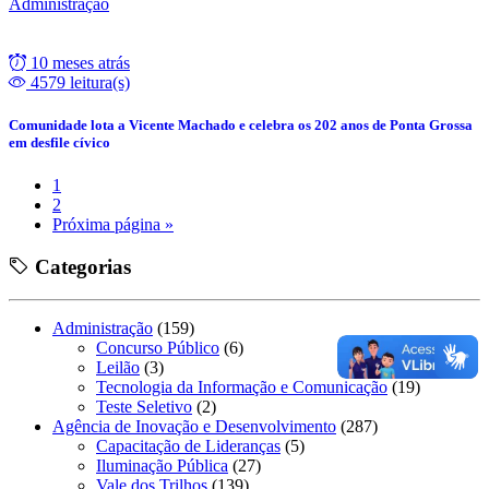
Administração
10 meses atrás
4579 leitura(s)
Comunidade lota a Vicente Machado e celebra os 202 anos de Ponta Grossa
em desfile cívico
1
2
Próxima página »
Categorias
Administração
(159)
Concurso Público
(6)
Leilão
(3)
Tecnologia da Informação e Comunicação
(19)
Teste Seletivo
(2)
Agência de Inovação e Desenvolvimento
(287)
Capacitação de Lideranças
(5)
Iluminação Pública
(27)
Vale dos Trilhos
(139)