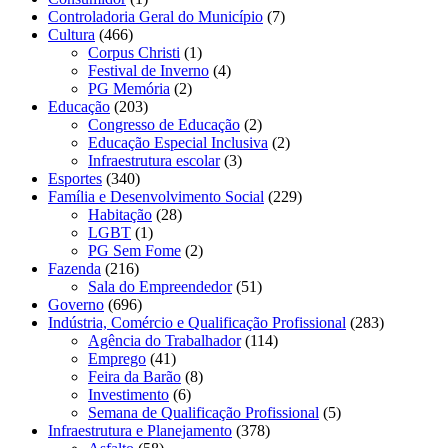
Controladoria Geral do Município
(7)
Cultura
(466)
Corpus Christi
(1)
Festival de Inverno
(4)
PG Memória
(2)
Educação
(203)
Congresso de Educação
(2)
Educação Especial Inclusiva
(2)
Infraestrutura escolar
(3)
Esportes
(340)
Família e Desenvolvimento Social
(229)
Habitação
(28)
LGBT
(1)
PG Sem Fome
(2)
Fazenda
(216)
Sala do Empreendedor
(51)
Governo
(696)
Indústria, Comércio e Qualificação Profissional
(283)
Agência do Trabalhador
(114)
Emprego
(41)
Feira da Barão
(8)
Investimento
(6)
Semana de Qualificação Profissional
(5)
Infraestrutura e Planejamento
(378)