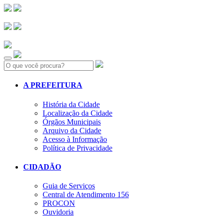
Search:
A PREFEITURA
História da Cidade
Localização da Cidade
Órgãos Municipais
Arquivo da Cidade
Acesso à Informação
Política de Privacidade
CIDADÃO
Guia de Serviços
Central de Atendimento 156
PROCON
Ouvidoria