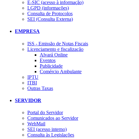
E-SIC (acesso à informação)
LGPD (informações)
Consulta de Protocolos
SEI (Consulta Externa)
EMPRESA
ISS - Emissão de Notas Fiscais
Licenciamento e fiscalização
Alvará Online
Eventos
Publicidade
Comércio Ambulante
IPTU
ITBI
Outras Taxas
SERVIDOR
Portal do Servidor
Comunicados ao Servidor
WebMail
SEI (acesso interno)
Consulta às Legislações