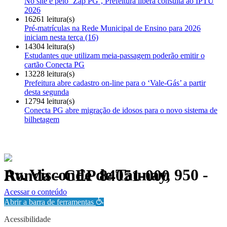
No site e pelo ‘Zap PG’, Prefeitura libera consulta ao IPTU
2026
16261 leitura(s)
Pré-matrículas na Rede Municipal de Ensino para 2026
iniciam nesta terça (16)
14304 leitura(s)
Estudantes que utilizam meia-passagem poderão emitir o
cartão Conecta PG
13228 leitura(s)
Prefeitura abre cadastro on-line para o ‘Vale-Gás’ a partir
desta segunda
12794 leitura(s)
Conecta PG abre migração de idosos para o novo sistema de
bilhetagem
Av. Visconde de Taunay, 950 - Ronda - CEP 84051-000
Política de Privacidade.
Acessar o conteúdo
Abrir a barra de ferramentas
Acessibilidade