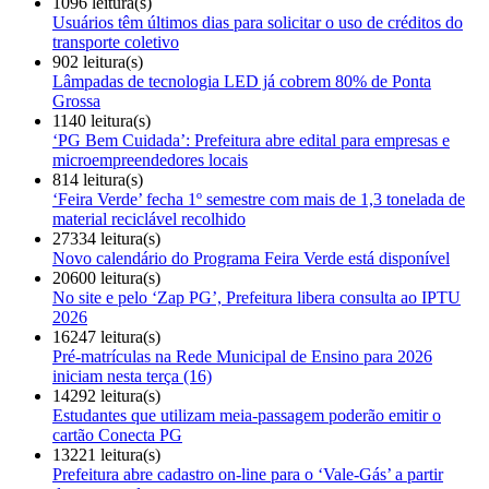
1096 leitura(s)
Usuários têm últimos dias para solicitar o uso de créditos do
transporte coletivo
902 leitura(s)
Lâmpadas de tecnologia LED já cobrem 80% de Ponta
Grossa
1140 leitura(s)
‘PG Bem Cuidada’: Prefeitura abre edital para empresas e
microempreendedores locais
814 leitura(s)
‘Feira Verde’ fecha 1º semestre com mais de 1,3 tonelada de
material reciclável recolhido
27334 leitura(s)
Novo calendário do Programa Feira Verde está disponível
20600 leitura(s)
No site e pelo ‘Zap PG’, Prefeitura libera consulta ao IPTU
2026
16247 leitura(s)
Pré-matrículas na Rede Municipal de Ensino para 2026
iniciam nesta terça (16)
14292 leitura(s)
Estudantes que utilizam meia-passagem poderão emitir o
cartão Conecta PG
13221 leitura(s)
Prefeitura abre cadastro on-line para o ‘Vale-Gás’ a partir