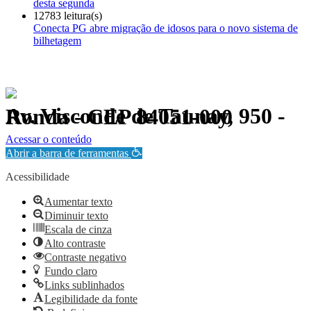
desta segunda
12783 leitura(s)
Conecta PG abre migração de idosos para o novo sistema de
bilhetagem
Av. Visconde de Taunay, 950 - Ronda - CEP 84051-000
Política de Privacidade.
Acessar o conteúdo
Abrir a barra de ferramentas
Acessibilidade
Aumentar texto
Diminuir texto
Escala de cinza
Alto contraste
Contraste negativo
Fundo claro
Links sublinhados
Legibilidade da fonte