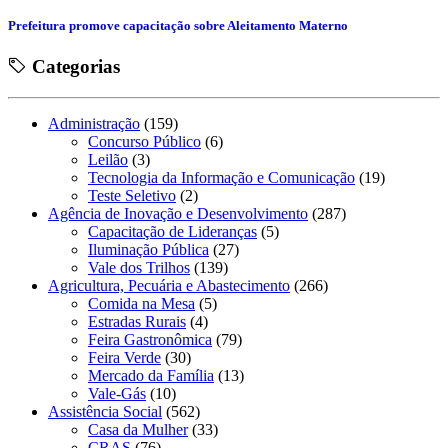
Prefeitura promove capacitação sobre Aleitamento Materno
Categorias
Administração
(159)
Concurso Público
(6)
Leilão
(3)
Tecnologia da Informação e Comunicação
(19)
Teste Seletivo
(2)
Agência de Inovação e Desenvolvimento
(287)
Capacitação de Lideranças
(5)
Iluminação Pública
(27)
Vale dos Trilhos
(139)
Agricultura, Pecuária e Abastecimento
(266)
Comida na Mesa
(5)
Estradas Rurais
(4)
Feira Gastronômica
(79)
Feira Verde
(30)
Mercado da Família
(13)
Vale-Gás
(10)
Assistência Social
(562)
Casa da Mulher
(33)
CRAS
(76)