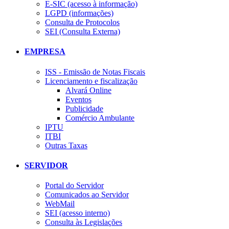
E-SIC (acesso à informação)
LGPD (informações)
Consulta de Protocolos
SEI (Consulta Externa)
EMPRESA
ISS - Emissão de Notas Fiscais
Licenciamento e fiscalização
Alvará Online
Eventos
Publicidade
Comércio Ambulante
IPTU
ITBI
Outras Taxas
SERVIDOR
Portal do Servidor
Comunicados ao Servidor
WebMail
SEI (acesso interno)
Consulta às Legislações