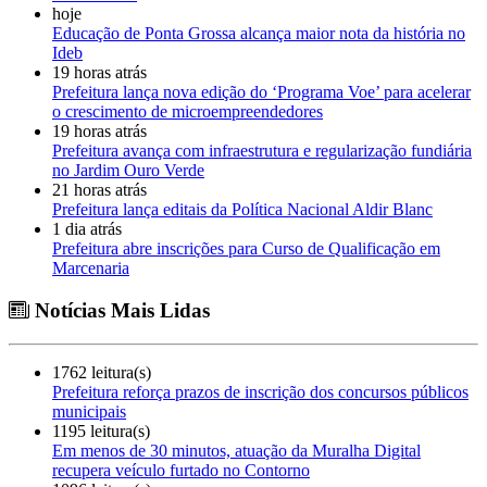
hoje
Educação de Ponta Grossa alcança maior nota da história no
Ideb
19 horas atrás
Prefeitura lança nova edição do ‘Programa Voe’ para acelerar
o crescimento de microempreendedores
19 horas atrás
Prefeitura avança com infraestrutura e regularização fundiária
no Jardim Ouro Verde
21 horas atrás
Prefeitura lança editais da Política Nacional Aldir Blanc
1 dia atrás
Prefeitura abre inscrições para Curso de Qualificação em
Marcenaria
Notícias Mais Lidas
1762 leitura(s)
Prefeitura reforça prazos de inscrição dos concursos públicos
municipais
1195 leitura(s)
Em menos de 30 minutos, atuação da Muralha Digital
recupera veículo furtado no Contorno