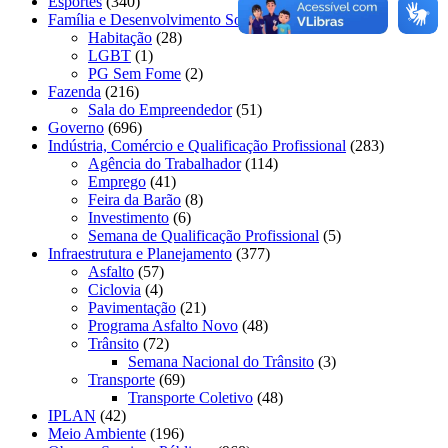
Esportes
(340)
Família e Desenvolvimento Social
(229)
Habitação
(28)
LGBT
(1)
PG Sem Fome
(2)
Fazenda
(216)
Sala do Empreendedor
(51)
Governo
(696)
Indústria, Comércio e Qualificação Profissional
(283)
Agência do Trabalhador
(114)
Emprego
(41)
Feira da Barão
(8)
Investimento
(6)
Semana de Qualificação Profissional
(5)
Infraestrutura e Planejamento
(377)
Asfalto
(57)
Ciclovia
(4)
Pavimentação
(21)
Programa Asfalto Novo
(48)
Trânsito
(72)
Semana Nacional do Trânsito
(3)
Transporte
(69)
Transporte Coletivo
(48)
IPLAN
(42)
Meio Ambiente
(196)