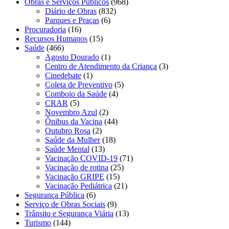
Obras e Serviços Públicos
(968)
Diário de Obras
(832)
Parques e Praças
(6)
Procuradoria
(16)
Recursos Humanos
(15)
Saúde
(466)
Agosto Dourado
(1)
Centro de Atendimento da Criança
(3)
Cinedebate
(1)
Coleta de Preventivo
(5)
Comboio da Saúde
(4)
CRAR
(5)
Novembro Azul
(2)
Ônibus da Vacina
(44)
Outubro Rosa
(2)
Saúde da Mulher
(18)
Saúde Mental
(13)
Vacinação COVID-19
(71)
Vacinação de rotina
(25)
Vacinação GRIPE
(15)
Vacinação Pediátrica
(21)
Segurança Pública
(6)
Serviço de Obras Sociais
(9)
Trânsito e Segurança Viária
(13)
Turismo
(144)