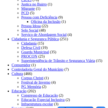
Justiça no Bairro
(1)
Migrante
(1)
PCD
(5)
Pessoa com Deficiência
(9)
Oficina da Inclusão
(1)
Pessoa Idosa
(22)
Selo Social
(48)
Serviço de Abordagem Social
(4)
Cidadania e Segurança Pública
(251)
Cidadania
(15)
Defesa Civil
(19)
Guarda Municipal
(35)
PROCON
(25)
Superintendência de Trânsito e Segurança Viária
(15)
Consumidor
(1)
Controladoria Geral do Município
(7)
Cultura
(466)
Corpus Christi
(1)
Festival de Inverno
(4)
PG Memória
(2)
Educação
(202)
Congresso de Educação
(2)
Educação Especial Inclusiva
(2)
Infraestrutura escolar
(3)