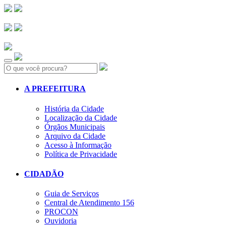
Search:
A PREFEITURA
História da Cidade
Localização da Cidade
Órgãos Municipais
Arquivo da Cidade
Acesso à Informação
Política de Privacidade
CIDADÃO
Guia de Serviços
Central de Atendimento 156
PROCON
Ouvidoria