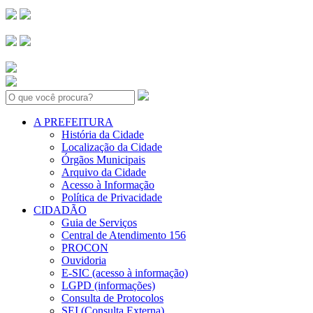
Search:
A PREFEITURA
História da Cidade
Localização da Cidade
Órgãos Municipais
Arquivo da Cidade
Acesso à Informação
Política de Privacidade
CIDADÃO
Guia de Serviços
Central de Atendimento 156
PROCON
Ouvidoria
E-SIC (acesso à informação)
LGPD (informações)
Consulta de Protocolos
SEI (Consulta Externa)