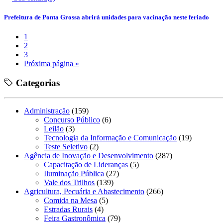
Prefeitura de Ponta Grossa abrirá unidades para vacinação neste feriado
1
2
3
Próxima página »
Categorias
Administração
(159)
Concurso Público
(6)
Leilão
(3)
Tecnologia da Informação e Comunicação
(19)
Teste Seletivo
(2)
Agência de Inovação e Desenvolvimento
(287)
Capacitação de Lideranças
(5)
Iluminação Pública
(27)
Vale dos Trilhos
(139)
Agricultura, Pecuária e Abastecimento
(266)
Comida na Mesa
(5)
Estradas Rurais
(4)
Feira Gastronômica
(79)