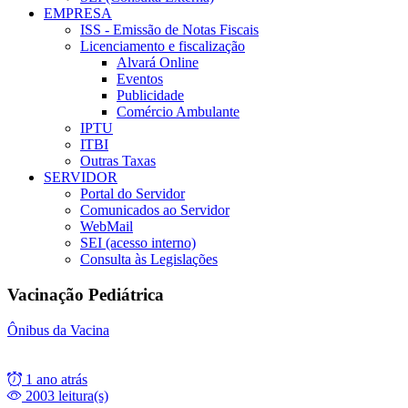
EMPRESA
ISS - Emissão de Notas Fiscais
Licenciamento e fiscalização
Alvará Online
Eventos
Publicidade
Comércio Ambulante
IPTU
ITBI
Outras Taxas
SERVIDOR
Portal do Servidor
Comunicados ao Servidor
WebMail
SEI (acesso interno)
Consulta às Legislações
Vacinação Pediátrica
Ônibus da Vacina
1 ano atrás
2003 leitura(s)