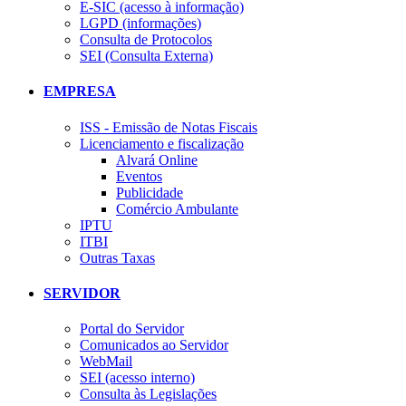
E-SIC (acesso à informação)
LGPD (informações)
Consulta de Protocolos
SEI (Consulta Externa)
EMPRESA
ISS - Emissão de Notas Fiscais
Licenciamento e fiscalização
Alvará Online
Eventos
Publicidade
Comércio Ambulante
IPTU
ITBI
Outras Taxas
SERVIDOR
Portal do Servidor
Comunicados ao Servidor
WebMail
SEI (acesso interno)
Consulta às Legislações