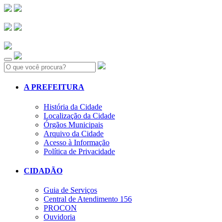
Search:
A PREFEITURA
História da Cidade
Localização da Cidade
Órgãos Municipais
Arquivo da Cidade
Acesso à Informação
Política de Privacidade
CIDADÃO
Guia de Serviços
Central de Atendimento 156
PROCON
Ouvidoria