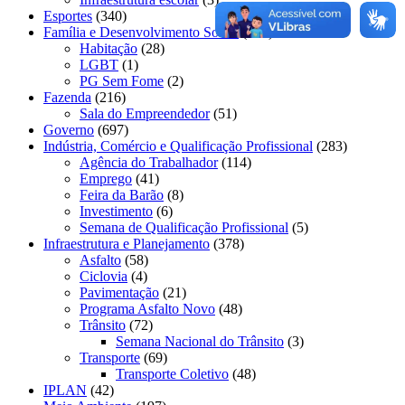
Esportes
(340)
Família e Desenvolvimento Social
(230)
Habitação
(28)
LGBT
(1)
PG Sem Fome
(2)
Fazenda
(216)
Sala do Empreendedor
(51)
Governo
(697)
Indústria, Comércio e Qualificação Profissional
(283)
Agência do Trabalhador
(114)
Emprego
(41)
Feira da Barão
(8)
Investimento
(6)
Semana de Qualificação Profissional
(5)
Infraestrutura e Planejamento
(378)
Asfalto
(58)
Ciclovia
(4)
Pavimentação
(21)
Programa Asfalto Novo
(48)
Trânsito
(72)
Semana Nacional do Trânsito
(3)
Transporte
(69)
Transporte Coletivo
(48)
IPLAN
(42)