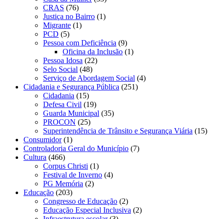
CRAS
(76)
Justiça no Bairro
(1)
Migrante
(1)
PCD
(5)
Pessoa com Deficiência
(9)
Oficina da Inclusão
(1)
Pessoa Idosa
(22)
Selo Social
(48)
Serviço de Abordagem Social
(4)
Cidadania e Segurança Pública
(251)
Cidadania
(15)
Defesa Civil
(19)
Guarda Municipal
(35)
PROCON
(25)
Superintendência de Trânsito e Segurança Viária
(15)
Consumidor
(1)
Controladoria Geral do Município
(7)
Cultura
(466)
Corpus Christi
(1)
Festival de Inverno
(4)
PG Memória
(2)
Educação
(203)
Congresso de Educação
(2)
Educação Especial Inclusiva
(2)
Infraestrutura escolar
(3)