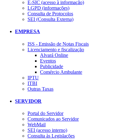
E-SIC (acesso à informação)
LGPD (informações)
Consulta de Protocolos
SEI (Consulta Externa)
EMPRESA
ISS - Emissão de Notas Fiscais
Licenciamento e fiscalização
Alvará Online
Eventos
Publicidade
Comércio Ambulante
IPTU
ITBI
Outras Taxas
SERVIDOR
Portal do Servidor
Comunicados ao Servidor
WebMail
SEI (acesso interno)
Consulta às Legislações