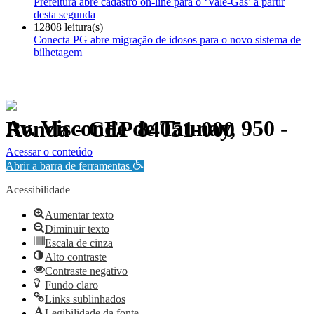
Prefeitura abre cadastro on-line para o ‘Vale-Gás’ a partir
desta segunda
12808 leitura(s)
Conecta PG abre migração de idosos para o novo sistema de
bilhetagem
Av. Visconde de Taunay, 950 - Ronda - CEP 84051-000
Política de Privacidade.
Acessar o conteúdo
Abrir a barra de ferramentas
Acessibilidade
Aumentar texto
Diminuir texto
Escala de cinza
Alto contraste
Contraste negativo
Fundo claro
Links sublinhados
Legibilidade da fonte