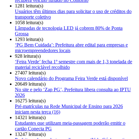
recupera veículo furtado no Contorno
1281 leitura(s)
Usuários têm últimos dias para solicitar o uso de créditos do
transporte coletivo
1058 leitura(s)
Lâmpadas de tecnologia LED já cobrem 80% de Ponta
Grossa
1293 leitura(s)
‘PG Bem Cuidada’: Prefeitura abre edital para empresas e
microempreendedores locais
928 leitura(s)
‘Feira Verde’ fecha 1º semestre com mais de 1,3 tonelada de
material reciclável recolhido
27407 leitura(s)
Novo calendário do Programa Feira Verde está disponível
20649 leitura(s)
No site e pelo ‘Zap PG’, Prefeitura libera consulta ao IPTU
2026
16275 leitura(s)
Pré-matrículas na Rede Municipal de Ensino para 2026
iniciam nesta terça (16)
14321 leitura(s)
Estudantes que utilizam meia-passagem poderão emitir o
cartão Conecta PG
13247 leitura(s)