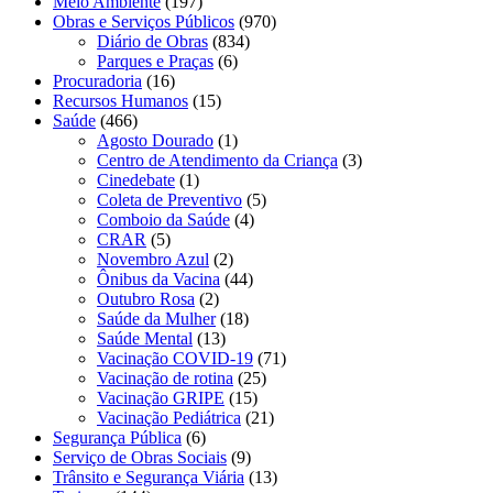
Meio Ambiente
(197)
Obras e Serviços Públicos
(970)
Diário de Obras
(834)
Parques e Praças
(6)
Procuradoria
(16)
Recursos Humanos
(15)
Saúde
(466)
Agosto Dourado
(1)
Centro de Atendimento da Criança
(3)
Cinedebate
(1)
Coleta de Preventivo
(5)
Comboio da Saúde
(4)
CRAR
(5)
Novembro Azul
(2)
Ônibus da Vacina
(44)
Outubro Rosa
(2)
Saúde da Mulher
(18)
Saúde Mental
(13)
Vacinação COVID-19
(71)
Vacinação de rotina
(25)
Vacinação GRIPE
(15)
Vacinação Pediátrica
(21)
Segurança Pública
(6)
Serviço de Obras Sociais
(9)
Trânsito e Segurança Viária
(13)