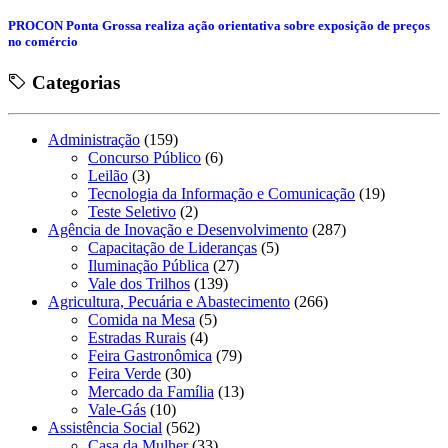
PROCON Ponta Grossa realiza ação orientativa sobre exposição de preços
no comércio
Categorias
Administração
(159)
Concurso Público
(6)
Leilão
(3)
Tecnologia da Informação e Comunicação
(19)
Teste Seletivo
(2)
Agência de Inovação e Desenvolvimento
(287)
Capacitação de Lideranças
(5)
Iluminação Pública
(27)
Vale dos Trilhos
(139)
Agricultura, Pecuária e Abastecimento
(266)
Comida na Mesa
(5)
Estradas Rurais
(4)
Feira Gastronômica
(79)
Feira Verde
(30)
Mercado da Família
(13)
Vale-Gás
(10)
Assistência Social
(562)
Casa da Mulher
(33)