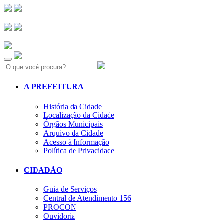
Search:
A PREFEITURA
História da Cidade
Localização da Cidade
Órgãos Municipais
Arquivo da Cidade
Acesso à Informação
Política de Privacidade
CIDADÃO
Guia de Serviços
Central de Atendimento 156
PROCON
Ouvidoria