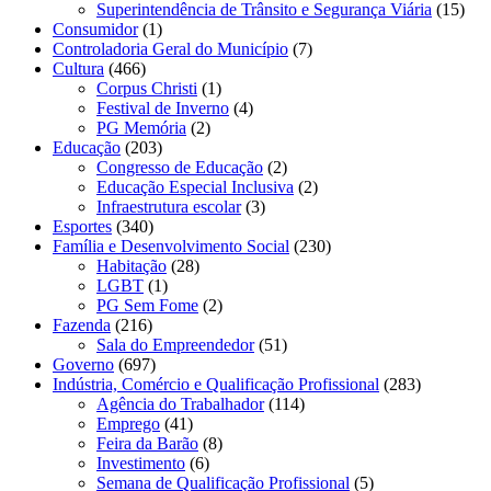
Superintendência de Trânsito e Segurança Viária
(15)
Consumidor
(1)
Controladoria Geral do Município
(7)
Cultura
(466)
Corpus Christi
(1)
Festival de Inverno
(4)
PG Memória
(2)
Educação
(203)
Congresso de Educação
(2)
Educação Especial Inclusiva
(2)
Infraestrutura escolar
(3)
Esportes
(340)
Família e Desenvolvimento Social
(230)
Habitação
(28)
LGBT
(1)
PG Sem Fome
(2)
Fazenda
(216)
Sala do Empreendedor
(51)
Governo
(697)
Indústria, Comércio e Qualificação Profissional
(283)
Agência do Trabalhador
(114)
Emprego
(41)
Feira da Barão
(8)
Investimento
(6)
Semana de Qualificação Profissional
(5)