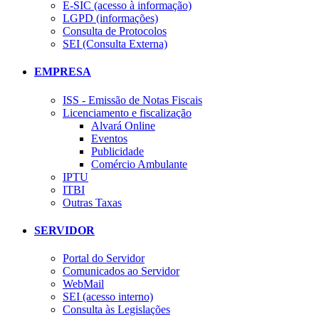
E-SIC (acesso à informação)
LGPD (informações)
Consulta de Protocolos
SEI (Consulta Externa)
EMPRESA
ISS - Emissão de Notas Fiscais
Licenciamento e fiscalização
Alvará Online
Eventos
Publicidade
Comércio Ambulante
IPTU
ITBI
Outras Taxas
SERVIDOR
Portal do Servidor
Comunicados ao Servidor
WebMail
SEI (acesso interno)
Consulta às Legislações