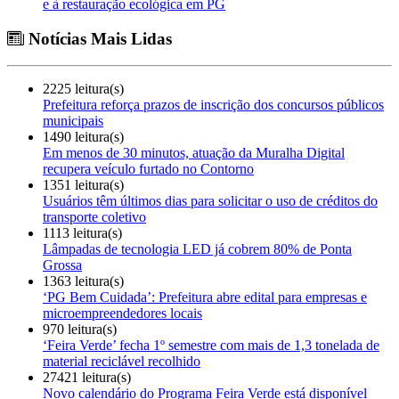
e à restauração ecológica em PG
Notícias Mais Lidas
2225 leitura(s)
Prefeitura reforça prazos de inscrição dos concursos públicos
municipais
1490 leitura(s)
Em menos de 30 minutos, atuação da Muralha Digital
recupera veículo furtado no Contorno
1351 leitura(s)
Usuários têm últimos dias para solicitar o uso de créditos do
transporte coletivo
1113 leitura(s)
Lâmpadas de tecnologia LED já cobrem 80% de Ponta
Grossa
1363 leitura(s)
‘PG Bem Cuidada’: Prefeitura abre edital para empresas e
microempreendedores locais
970 leitura(s)
‘Feira Verde’ fecha 1º semestre com mais de 1,3 tonelada de
material reciclável recolhido
27421 leitura(s)
Novo calendário do Programa Feira Verde está disponível