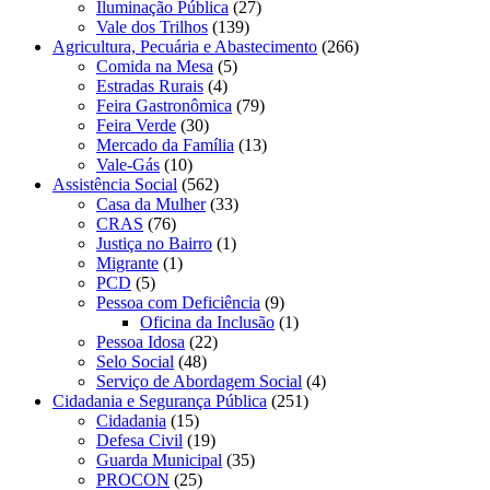
Iluminação Pública
(27)
Vale dos Trilhos
(139)
Agricultura, Pecuária e Abastecimento
(266)
Comida na Mesa
(5)
Estradas Rurais
(4)
Feira Gastronômica
(79)
Feira Verde
(30)
Mercado da Família
(13)
Vale-Gás
(10)
Assistência Social
(562)
Casa da Mulher
(33)
CRAS
(76)
Justiça no Bairro
(1)
Migrante
(1)
PCD
(5)
Pessoa com Deficiência
(9)
Oficina da Inclusão
(1)
Pessoa Idosa
(22)
Selo Social
(48)
Serviço de Abordagem Social
(4)
Cidadania e Segurança Pública
(251)
Cidadania
(15)
Defesa Civil
(19)
Guarda Municipal
(35)
PROCON
(25)