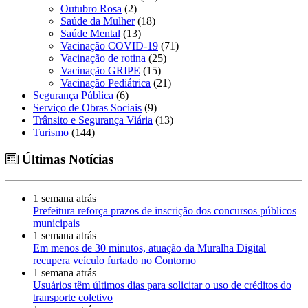
Outubro Rosa
(2)
Saúde da Mulher
(18)
Saúde Mental
(13)
Vacinação COVID-19
(71)
Vacinação de rotina
(25)
Vacinação GRIPE
(15)
Vacinação Pediátrica
(21)
Segurança Pública
(6)
Serviço de Obras Sociais
(9)
Trânsito e Segurança Viária
(13)
Turismo
(144)
Últimas Notícias
1 semana atrás
Prefeitura reforça prazos de inscrição dos concursos públicos
municipais
1 semana atrás
Em menos de 30 minutos, atuação da Muralha Digital
recupera veículo furtado no Contorno
1 semana atrás
Usuários têm últimos dias para solicitar o uso de créditos do
transporte coletivo