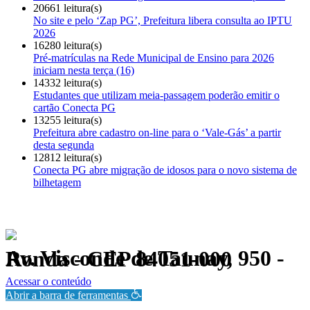
20661 leitura(s)
No site e pelo ‘Zap PG’, Prefeitura libera consulta ao IPTU
2026
16280 leitura(s)
Pré-matrículas na Rede Municipal de Ensino para 2026
iniciam nesta terça (16)
14332 leitura(s)
Estudantes que utilizam meia-passagem poderão emitir o
cartão Conecta PG
13255 leitura(s)
Prefeitura abre cadastro on-line para o ‘Vale-Gás’ a partir
desta segunda
12812 leitura(s)
Conecta PG abre migração de idosos para o novo sistema de
bilhetagem
Av. Visconde de Taunay, 950 - Ronda - CEP 84051-000
Política de Privacidade.
Acessar o conteúdo
Abrir a barra de ferramentas