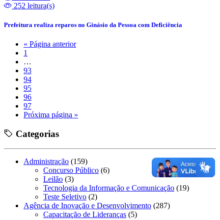
252 leitura(s)
Prefeitura realiza reparos no Ginásio da Pessoa com Deficiência
« Página anterior
1
…
93
94
95
96
97
Próxima página »
Categorias
Administração
(159)
Concurso Público
(6)
Leilão
(3)
Tecnologia da Informação e Comunicação
(19)
Teste Seletivo
(2)
Agência de Inovação e Desenvolvimento
(287)
Capacitação de Lideranças
(5)