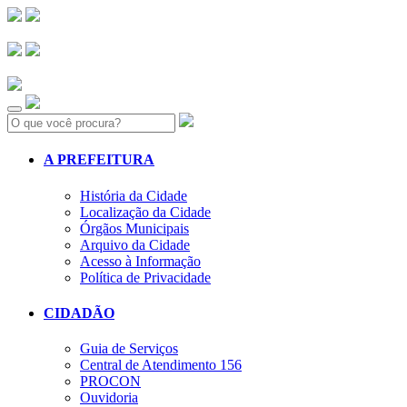
Search:
A PREFEITURA
História da Cidade
Localização da Cidade
Órgãos Municipais
Arquivo da Cidade
Acesso à Informação
Política de Privacidade
CIDADÃO
Guia de Serviços
Central de Atendimento 156
PROCON
Ouvidoria