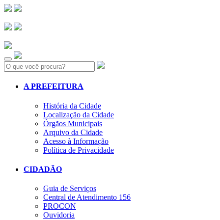
Search:
A PREFEITURA
História da Cidade
Localização da Cidade
Órgãos Municipais
Arquivo da Cidade
Acesso à Informação
Política de Privacidade
CIDADÃO
Guia de Serviços
Central de Atendimento 156
PROCON
Ouvidoria