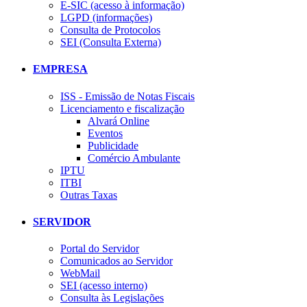
E-SIC (acesso à informação)
LGPD (informações)
Consulta de Protocolos
SEI (Consulta Externa)
EMPRESA
ISS - Emissão de Notas Fiscais
Licenciamento e fiscalização
Alvará Online
Eventos
Publicidade
Comércio Ambulante
IPTU
ITBI
Outras Taxas
SERVIDOR
Portal do Servidor
Comunicados ao Servidor
WebMail
SEI (acesso interno)
Consulta às Legislações