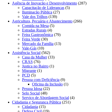
Agência de Inovação e Desenvolvimento
(287)
Capacitação de Lideranças
(5)
Iluminação Pública
(27)
Vale dos Trilhos
(139)
Agricultura, Pecuária e Abastecimento
(266)
Comida na Mesa
(5)
Estradas Rurais
(4)
Feira Gastronômica
(79)
Feira Verde
(30)
Mercado da Família
(13)
Vale-Gás
(10)
Assistência Social
(562)
Casa da Mulher
(33)
CRAS
(76)
Justiça no Bairro
(1)
Migrante
(1)
PCD
(5)
Pessoa com Deficiência
(9)
Oficina da Inclusão
(1)
Pessoa Idosa
(22)
Selo Social
(48)
Serviço de Abordagem Social
(4)
Cidadania e Segurança Pública
(251)
Cidadania
(15)
Defesa Civil
(19)