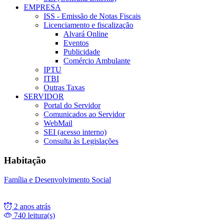
EMPRESA
ISS - Emissão de Notas Fiscais
Licenciamento e fiscalização
Alvará Online
Eventos
Publicidade
Comércio Ambulante
IPTU
ITBI
Outras Taxas
SERVIDOR
Portal do Servidor
Comunicados ao Servidor
WebMail
SEI (acesso interno)
Consulta às Legislações
Habitação
Família e Desenvolvimento Social
2 anos atrás
740 leitura(s)