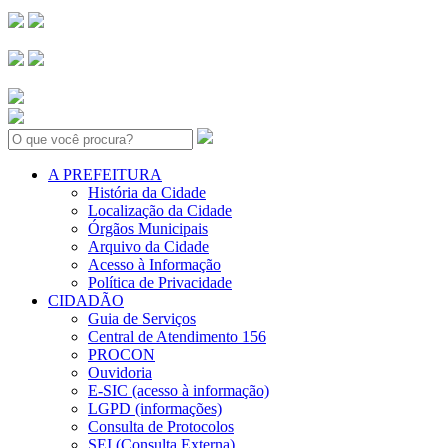
Search:
A PREFEITURA
História da Cidade
Localização da Cidade
Órgãos Municipais
Arquivo da Cidade
Acesso à Informação
Política de Privacidade
CIDADÃO
Guia de Serviços
Central de Atendimento 156
PROCON
Ouvidoria
E-SIC (acesso à informação)
LGPD (informações)
Consulta de Protocolos
SEI (Consulta Externa)