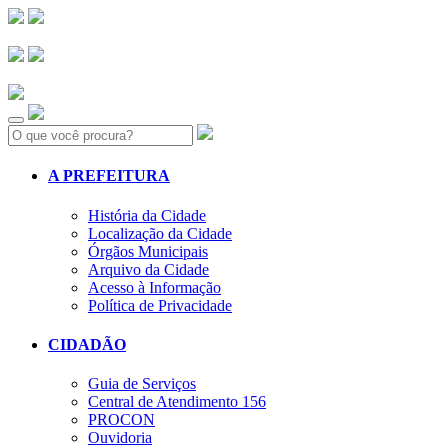
Search:
A PREFEITURA
História da Cidade
Localização da Cidade
Órgãos Municipais
Arquivo da Cidade
Acesso à Informação
Política de Privacidade
CIDADÃO
Guia de Serviços
Central de Atendimento 156
PROCON
Ouvidoria