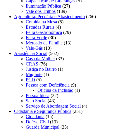
Capacitação de Lideranças
(5)
Iluminação Pública
(27)
Vale dos Trilhos
(139)
Agricultura, Pecuária e Abastecimento
(266)
Comida na Mesa
(5)
Estradas Rurais
(4)
Feira Gastronômica
(79)
Feira Verde
(30)
Mercado da Família
(13)
Vale-Gás
(10)
Assistência Social
(562)
Casa da Mulher
(33)
CRAS
(76)
Justiça no Bairro
(1)
Migrante
(1)
PCD
(5)
Pessoa com Deficiência
(9)
Oficina da Inclusão
(1)
Pessoa Idosa
(22)
Selo Social
(48)
Serviço de Abordagem Social
(4)
Cidadania e Segurança Pública
(251)
Cidadania
(15)
Defesa Civil
(19)
Guarda Municipal
(35)