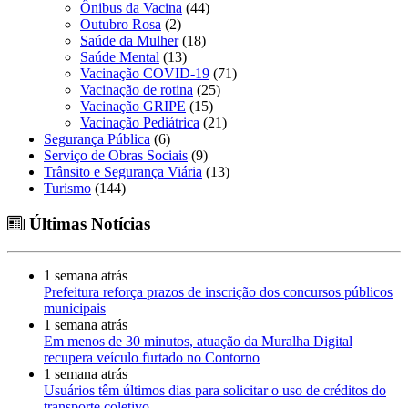
Ônibus da Vacina
(44)
Outubro Rosa
(2)
Saúde da Mulher
(18)
Saúde Mental
(13)
Vacinação COVID-19
(71)
Vacinação de rotina
(25)
Vacinação GRIPE
(15)
Vacinação Pediátrica
(21)
Segurança Pública
(6)
Serviço de Obras Sociais
(9)
Trânsito e Segurança Viária
(13)
Turismo
(144)
Últimas Notícias
1 semana atrás
Prefeitura reforça prazos de inscrição dos concursos públicos
municipais
1 semana atrás
Em menos de 30 minutos, atuação da Muralha Digital
recupera veículo furtado no Contorno
1 semana atrás
Usuários têm últimos dias para solicitar o uso de créditos do
transporte coletivo