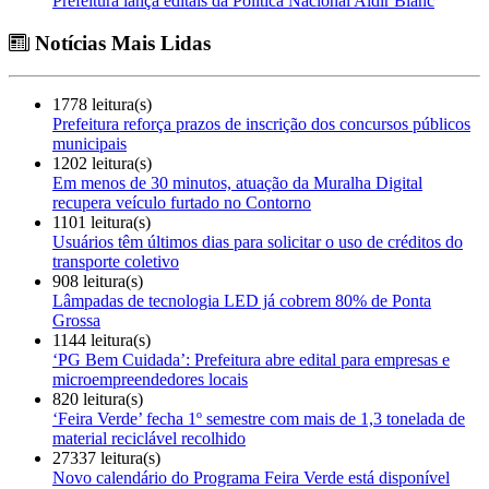
Prefeitura lança editais da Política Nacional Aldir Blanc
Notícias Mais Lidas
1778 leitura(s)
Prefeitura reforça prazos de inscrição dos concursos públicos
municipais
1202 leitura(s)
Em menos de 30 minutos, atuação da Muralha Digital
recupera veículo furtado no Contorno
1101 leitura(s)
Usuários têm últimos dias para solicitar o uso de créditos do
transporte coletivo
908 leitura(s)
Lâmpadas de tecnologia LED já cobrem 80% de Ponta
Grossa
1144 leitura(s)
‘PG Bem Cuidada’: Prefeitura abre edital para empresas e
microempreendedores locais
820 leitura(s)
‘Feira Verde’ fecha 1º semestre com mais de 1,3 tonelada de
material reciclável recolhido
27337 leitura(s)
Novo calendário do Programa Feira Verde está disponível