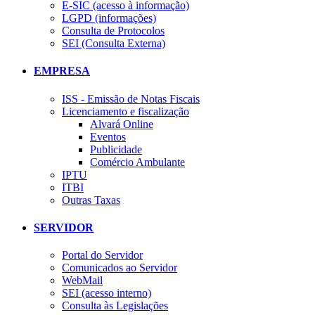
E-SIC (acesso à informação)
LGPD (informações)
Consulta de Protocolos
SEI (Consulta Externa)
EMPRESA
ISS - Emissão de Notas Fiscais
Licenciamento e fiscalização
Alvará Online
Eventos
Publicidade
Comércio Ambulante
IPTU
ITBI
Outras Taxas
SERVIDOR
Portal do Servidor
Comunicados ao Servidor
WebMail
SEI (acesso interno)
Consulta às Legislações