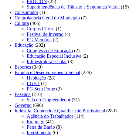
PROCON
(25)
Superintendência de Trânsito e Segurança Viária
(15)
Consumidor
(1)
Controladoria Geral do Município
(7)
Cultura
(466)
Corpus Christi
(1)
Festival de Inverno
(4)
PG Memória
(2)
Educação
(202)
Congresso de Educação
(2)
Educação Especial Inclusiva
(2)
Infraestrutura escolar
(3)
Esportes
(340)
Família e Desenvolvimento Social
(229)
Habitação
(28)
LGBT
(1)
PG Sem Fome
(2)
Fazenda
(216)
Sala do Empreendedor
(51)
Governo
(696)
Indústria, Comércio e Qualificação Profissional
(283)
Agência do Trabalhador
(114)
Emprego
(41)
Feira da Barão
(8)
Investimento
(6)