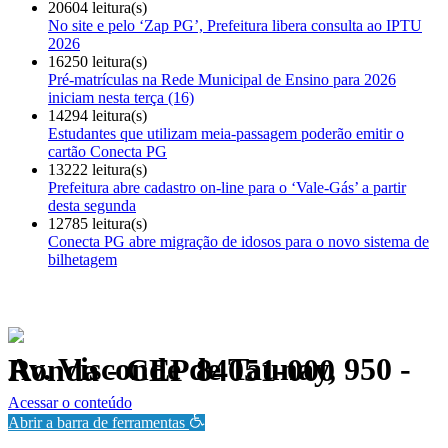
20604 leitura(s)
No site e pelo ‘Zap PG’, Prefeitura libera consulta ao IPTU
2026
16250 leitura(s)
Pré-matrículas na Rede Municipal de Ensino para 2026
iniciam nesta terça (16)
14294 leitura(s)
Estudantes que utilizam meia-passagem poderão emitir o
cartão Conecta PG
13222 leitura(s)
Prefeitura abre cadastro on-line para o ‘Vale-Gás’ a partir
desta segunda
12785 leitura(s)
Conecta PG abre migração de idosos para o novo sistema de
bilhetagem
Av. Visconde de Taunay, 950 - Ronda - CEP 84051-000
Política de Privacidade.
Acessar o conteúdo
Abrir a barra de ferramentas