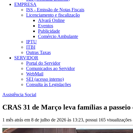
EMPRESA
ISS - Emissão de Notas Fiscais
Licenciamento e fiscalização
Alvará Online
Eventos
Publicidade
Comércio Ambulante
IPTU
ITBI
Outras Taxas
SERVIDOR
Portal do Servidor
Comunicados ao Servidor
WebMail
SEI (acesso interno)
Consulta às Legislações
Assistência Social
CRAS 31 de Março leva famílias a passeio 
1 mês atrás em 8 de julho de 2026 às 13:23, possui 165 visualizaçõe