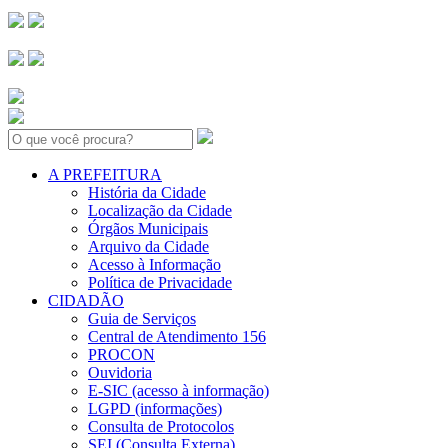
Search:
A PREFEITURA
História da Cidade
Localização da Cidade
Órgãos Municipais
Arquivo da Cidade
Acesso à Informação
Política de Privacidade
CIDADÃO
Guia de Serviços
Central de Atendimento 156
PROCON
Ouvidoria
E-SIC (acesso à informação)
LGPD (informações)
Consulta de Protocolos
SEI (Consulta Externa)