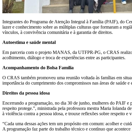
Integrantes do Programa de Atenção Integral à Família (PAIF), do C
lazer e conhecimento sobre as múltiplas culturas que formaram a re
vínculos, à convivência comunitária e à garantia de direitos.
Autoestima e saúde mental
Em parceria com o projeto MANAS, da UTFPR-PG, o CRAS realizou u
acolhimento, diálogo e troca de experiências entre as participantes.
Acompanhamento do Bolsa Família
O CRAS também promoveu uma reunião voltada às famílias em situação 
importância do cumprimento dos compromissos nas áreas de saúde e ed
D
ireitos da pessoa idosa
Encerrando a programação, no dia 30 de junho, mulheres do PAIF e pa
respeito protege.”, ministrada pela professora mestra Maria Iolanda 
à violência contra a pessoa idosa, e trouxe reflexões sobre respeito e
“Cada uma dessas ações tem um propósito em comum: acolher e cuidar d
A programação faz parte do trabalho técnico e contínuo que acontec