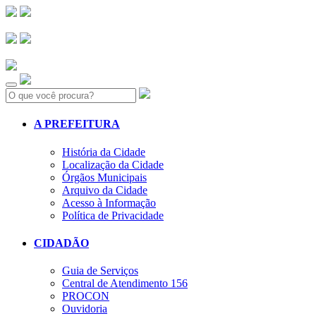
Search:
A PREFEITURA
História da Cidade
Localização da Cidade
Órgãos Municipais
Arquivo da Cidade
Acesso à Informação
Política de Privacidade
CIDADÃO
Guia de Serviços
Central de Atendimento 156
PROCON
Ouvidoria