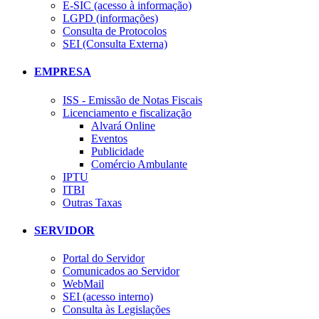
E-SIC (acesso à informação)
LGPD (informações)
Consulta de Protocolos
SEI (Consulta Externa)
EMPRESA
ISS - Emissão de Notas Fiscais
Licenciamento e fiscalização
Alvará Online
Eventos
Publicidade
Comércio Ambulante
IPTU
ITBI
Outras Taxas
SERVIDOR
Portal do Servidor
Comunicados ao Servidor
WebMail
SEI (acesso interno)
Consulta às Legislações