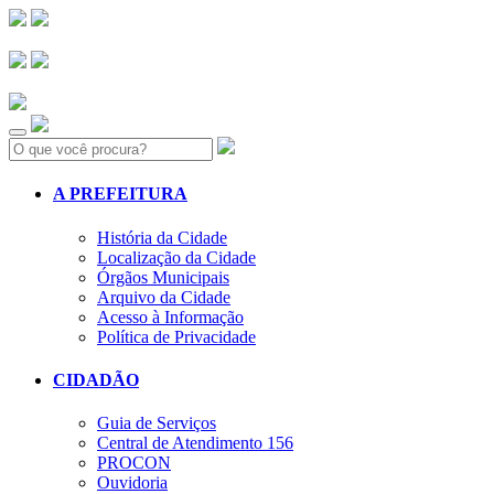
Search:
A PREFEITURA
História da Cidade
Localização da Cidade
Órgãos Municipais
Arquivo da Cidade
Acesso à Informação
Política de Privacidade
CIDADÃO
Guia de Serviços
Central de Atendimento 156
PROCON
Ouvidoria