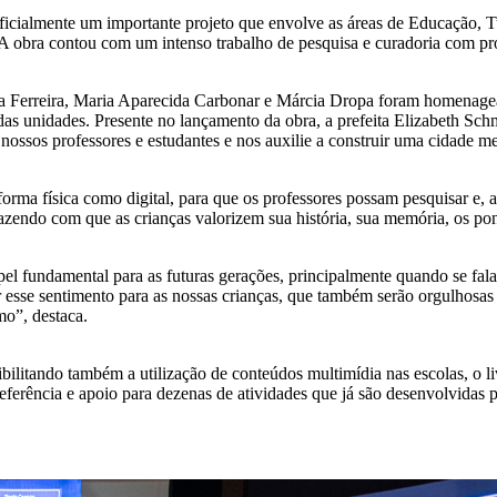
u oficialmente um importante projeto que envolve as áreas de Educação, 
bra contou com um intenso trabalho de pesquisa e curadoria com profis
a Ferreira, Maria Aparecida Carbonar e Márcia Dropa foram homenageada
 unidades. Presente no lançamento da obra, a prefeita Elizabeth Schmi
 nossos professores e estudantes e nos auxilie a construir uma cidade me
orma física como digital, para que os professores possam pesquisar e, a 
azendo com que as crianças valorizem sua história, sua memória, os pon
pel fundamental para as futuras gerações, principalmente quando se fal
r esse sentimento para as nossas crianças, que também serão orgulhosas
mo”, destaca.
ssibilitando também a utilização de conteúdos multimídia nas escolas, o 
eferência e apoio para dezenas de atividades que já são desenvolvidas p