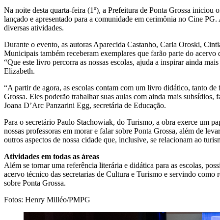
Na noite desta quarta-feira (1º), a Prefeitura de Ponta Grossa inicio
lançado e apresentado para a comunidade em cerimônia no Cine PG. A o
diversas atividades.
Durante o evento, as autoras Aparecida Castanho, Carla Oroski, Cinti
Municipais também receberam exemplares que farão parte do acervo das
“Que este livro percorra as nossas escolas, ajuda a inspirar ainda mais
Elizabeth.
“A partir de agora, as escolas contam com um livro didático, tanto de f
Grossa. Eles poderão trabalhar suas aulas com ainda mais subsídios, f
Joana D’Arc Panzarini Egg, secretária de Educação.
Para o secretário Paulo Stachowiak, do Turismo, a obra exerce um pa
nossas professoras em morar e falar sobre Ponta Grossa, além de leva
outros aspectos de nossa cidade que, inclusive, se relacionam ao turis
Atividades em todas as áreas
Além se tornar uma referência literária e didática para as escolas, po
acervo técnico das secretarias de Cultura e Turismo e servindo como r
sobre Ponta Grossa.
Fotos: Henry Milléo/PMPG