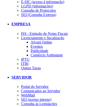
E-SIC (acesso à informação)
LGPD (informações)
Consulta de Protocolos
SEI (Consulta Externa)
EMPRESA
ISS - Emissão de Notas Fiscais
Licenciamento e fiscalização
Alvará Online
Eventos
Publicidade
Comércio Ambulante
IPTU
ITBI
Outras Taxas
SERVIDOR
Portal do Servidor
Comunicados ao Servidor
WebMail
SEI (acesso interno)
Consulta às Legislações