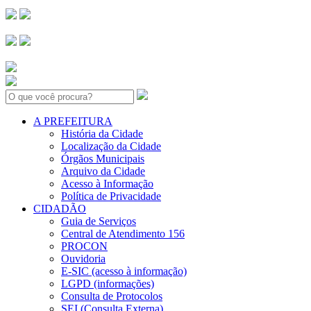
Search:
A PREFEITURA
História da Cidade
Localização da Cidade
Órgãos Municipais
Arquivo da Cidade
Acesso à Informação
Política de Privacidade
CIDADÃO
Guia de Serviços
Central de Atendimento 156
PROCON
Ouvidoria
E-SIC (acesso à informação)
LGPD (informações)
Consulta de Protocolos
SEI (Consulta Externa)