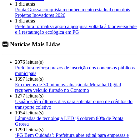
1 dia atrás
Ponta Grossa conquista reconhecimento estadual com dois
Projetos Inovadores 2026
1 dia atrás
Prefeitura formaliza apoio a pesquisa voltada à biodiversidade
e à restauração ecológica em PG
Notícias Mais Lidas
2076 leitura(s)
Prefeitura reforça prazos de inscrição dos concursos públicos
municipais
1397 leitura(s)
Em menos de 30 minutos, atuação da Muralha Digital
recupera veículo furtado no Contorno
1277 leitura(s)
Usuários têm últimos dias para solicitar o uso de créditos do
transporte coletivo
1054 leitura(s)
Lâmpadas de tecnologia LED já cobrem 80% de Ponta
Grossa
1290 leitura(s)
‘PG Bem Cuidada’: Prefeitura abre edital para empresas e