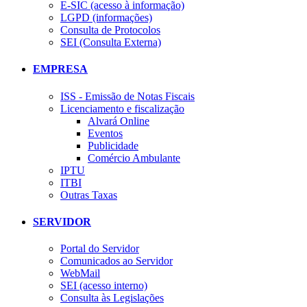
E-SIC (acesso à informação)
LGPD (informações)
Consulta de Protocolos
SEI (Consulta Externa)
EMPRESA
ISS - Emissão de Notas Fiscais
Licenciamento e fiscalização
Alvará Online
Eventos
Publicidade
Comércio Ambulante
IPTU
ITBI
Outras Taxas
SERVIDOR
Portal do Servidor
Comunicados ao Servidor
WebMail
SEI (acesso interno)
Consulta às Legislações