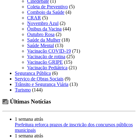
Cinedebate
(1)
Coleta de Preventivo
(5)
Comboio da Saúde
(4)
CRAR
(5)
Novembro Azul
(2)
Ônibus da Vacina
(44)
Outubro Rosa
(2)
Saúde da Mulher
(18)
Saúde Mental
(13)
Vacinação COVID-19
(71)
Vacinação de rotina
(25)
Vacinação GRIPE
(15)
Vacinação Pediátrica
(21)
Segurança Pública
(6)
Serviço de Obras Sociais
(9)
Trânsito e Segurança Viária
(13)
Turismo
(144)
Últimas Notícias
1 semana atrás
Prefeitura reforça prazos de inscrição dos concursos públicos
municipais
1 semana atrás