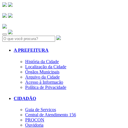
Search:
A PREFEITURA
História da Cidade
Localização da Cidade
Órgãos Municipais
Arquivo da Cidade
Acesso à Informação
Política de Privacidade
CIDADÃO
Guia de Serviços
Central de Atendimento 156
PROCON
Ouvidoria