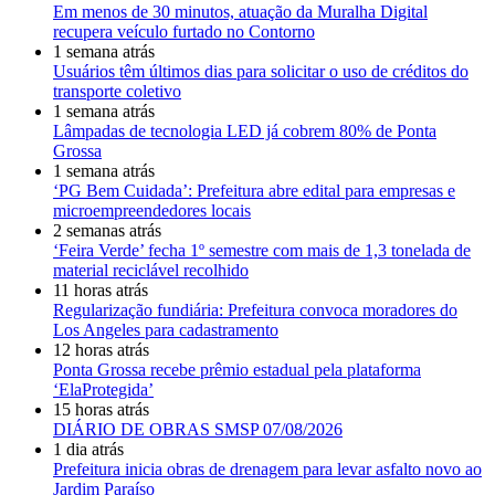
Em menos de 30 minutos, atuação da Muralha Digital
recupera veículo furtado no Contorno
1 semana atrás
Usuários têm últimos dias para solicitar o uso de créditos do
transporte coletivo
1 semana atrás
Lâmpadas de tecnologia LED já cobrem 80% de Ponta
Grossa
1 semana atrás
‘PG Bem Cuidada’: Prefeitura abre edital para empresas e
microempreendedores locais
2 semanas atrás
‘Feira Verde’ fecha 1º semestre com mais de 1,3 tonelada de
material reciclável recolhido
11 horas atrás
Regularização fundiária: Prefeitura convoca moradores do
Los Angeles para cadastramento
12 horas atrás
Ponta Grossa recebe prêmio estadual pela plataforma
‘ElaProtegida’
15 horas atrás
DIÁRIO DE OBRAS SMSP 07/08/2026
1 dia atrás
Prefeitura inicia obras de drenagem para levar asfalto novo ao
Jardim Paraíso