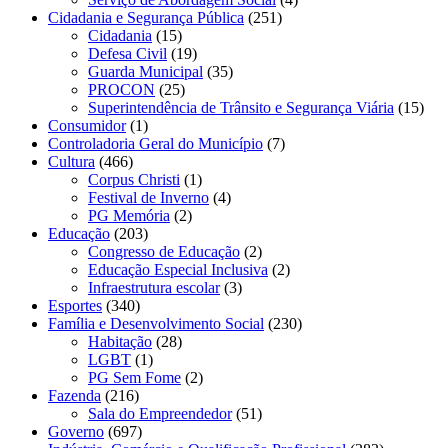
Cidadania e Segurança Pública
(251)
Cidadania
(15)
Defesa Civil
(19)
Guarda Municipal
(35)
PROCON
(25)
Superintendência de Trânsito e Segurança Viária
(15)
Consumidor
(1)
Controladoria Geral do Município
(7)
Cultura
(466)
Corpus Christi
(1)
Festival de Inverno
(4)
PG Memória
(2)
Educação
(203)
Congresso de Educação
(2)
Educação Especial Inclusiva
(2)
Infraestrutura escolar
(3)
Esportes
(340)
Família e Desenvolvimento Social
(230)
Habitação
(28)
LGBT
(1)
PG Sem Fome
(2)
Fazenda
(216)
Sala do Empreendedor
(51)
Governo
(697)