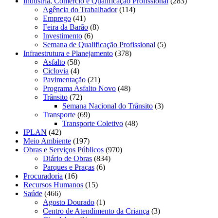
Indústria, Comércio e Qualificação Profissional
(283)
Agência do Trabalhador
(114)
Emprego
(41)
Feira da Barão
(8)
Investimento
(6)
Semana de Qualificação Profissional
(5)
Infraestrutura e Planejamento
(378)
Asfalto
(58)
Ciclovia
(4)
Pavimentação
(21)
Programa Asfalto Novo
(48)
Trânsito
(72)
Semana Nacional do Trânsito
(3)
Transporte
(69)
Transporte Coletivo
(48)
IPLAN
(42)
Meio Ambiente
(197)
Obras e Serviços Públicos
(970)
Diário de Obras
(834)
Parques e Praças
(6)
Procuradoria
(16)
Recursos Humanos
(15)
Saúde
(466)
Agosto Dourado
(1)
Centro de Atendimento da Criança
(3)