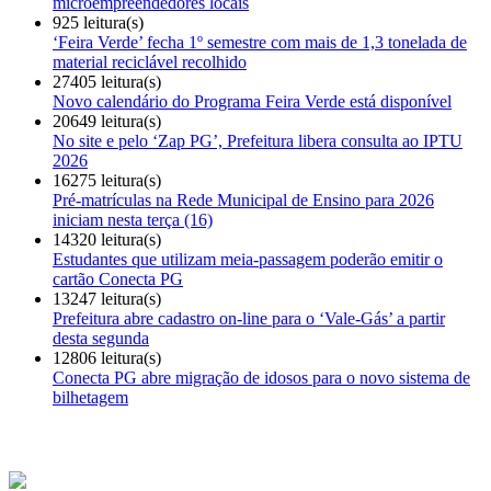
microempreendedores locais
925 leitura(s)
‘Feira Verde’ fecha 1º semestre com mais de 1,3 tonelada de
material reciclável recolhido
27405 leitura(s)
Novo calendário do Programa Feira Verde está disponível
20649 leitura(s)
No site e pelo ‘Zap PG’, Prefeitura libera consulta ao IPTU
2026
16275 leitura(s)
Pré-matrículas na Rede Municipal de Ensino para 2026
iniciam nesta terça (16)
14320 leitura(s)
Estudantes que utilizam meia-passagem poderão emitir o
cartão Conecta PG
13247 leitura(s)
Prefeitura abre cadastro on-line para o ‘Vale-Gás’ a partir
desta segunda
12806 leitura(s)
Conecta PG abre migração de idosos para o novo sistema de
bilhetagem