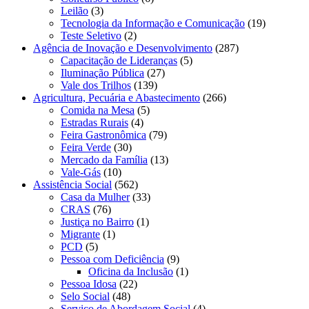
Leilão
(3)
Tecnologia da Informação e Comunicação
(19)
Teste Seletivo
(2)
Agência de Inovação e Desenvolvimento
(287)
Capacitação de Lideranças
(5)
Iluminação Pública
(27)
Vale dos Trilhos
(139)
Agricultura, Pecuária e Abastecimento
(266)
Comida na Mesa
(5)
Estradas Rurais
(4)
Feira Gastronômica
(79)
Feira Verde
(30)
Mercado da Família
(13)
Vale-Gás
(10)
Assistência Social
(562)
Casa da Mulher
(33)
CRAS
(76)
Justiça no Bairro
(1)
Migrante
(1)
PCD
(5)
Pessoa com Deficiência
(9)
Oficina da Inclusão
(1)
Pessoa Idosa
(22)
Selo Social
(48)
Serviço de Abordagem Social
(4)