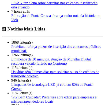
IPLAN faz alerta sobre barreiras nas calçadas: fiscalização
está atuando
7 horas atrás
Educação de Ponta Grossa alcança maior nota da história no
Ideb
Notícias Mais Lidas
1868 leitura(s)
Prefeitura reforça prazos de inscrição dos concursos públicos
municipais
1266 leitura(s)
Em menos de 30 minutos, atuação da Muralha Digital
recupera veículo furtado no Contorno
1154 leitura(s)
Usuários têm últimos dias para solicitar o uso de créditos do
transporte coletivo
946 leitura(s)
Lâmpadas de tecnologia LED já cobrem 80% de Ponta
Grossa
1182 leitura(s)
‘PG Bem Cuidada’: Prefeitura abre edital para empresas e
microempreendedores locais