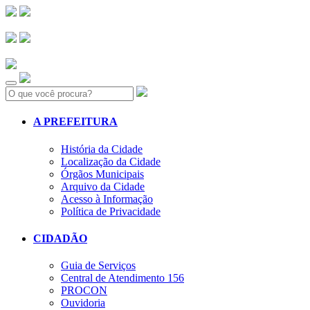
Search:
A PREFEITURA
História da Cidade
Localização da Cidade
Órgãos Municipais
Arquivo da Cidade
Acesso à Informação
Política de Privacidade
CIDADÃO
Guia de Serviços
Central de Atendimento 156
PROCON
Ouvidoria