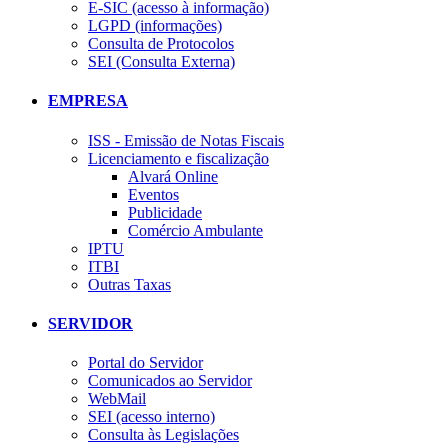
E-SIC (acesso à informação)
LGPD (informações)
Consulta de Protocolos
SEI (Consulta Externa)
EMPRESA
ISS - Emissão de Notas Fiscais
Licenciamento e fiscalização
Alvará Online
Eventos
Publicidade
Comércio Ambulante
IPTU
ITBI
Outras Taxas
SERVIDOR
Portal do Servidor
Comunicados ao Servidor
WebMail
SEI (acesso interno)
Consulta às Legislações