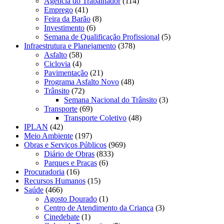
Agência do Trabalhador
(114)
Emprego
(41)
Feira da Barão
(8)
Investimento
(6)
Semana de Qualificação Profissional
(5)
Infraestrutura e Planejamento
(378)
Asfalto
(58)
Ciclovia
(4)
Pavimentação
(21)
Programa Asfalto Novo
(48)
Trânsito
(72)
Semana Nacional do Trânsito
(3)
Transporte
(69)
Transporte Coletivo
(48)
IPLAN
(42)
Meio Ambiente
(197)
Obras e Serviços Públicos
(969)
Diário de Obras
(833)
Parques e Praças
(6)
Procuradoria
(16)
Recursos Humanos
(15)
Saúde
(466)
Agosto Dourado
(1)
Centro de Atendimento da Criança
(3)
Cinedebate
(1)