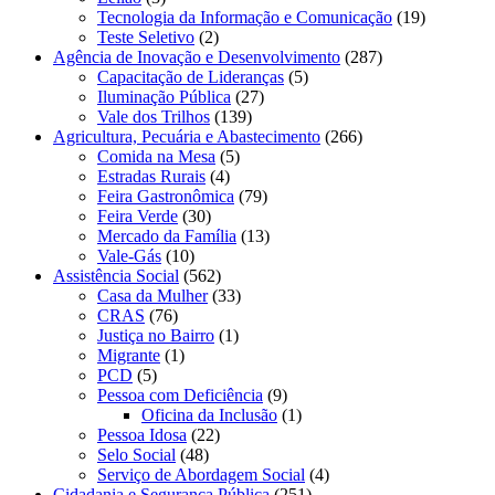
Tecnologia da Informação e Comunicação
(19)
Teste Seletivo
(2)
Agência de Inovação e Desenvolvimento
(287)
Capacitação de Lideranças
(5)
Iluminação Pública
(27)
Vale dos Trilhos
(139)
Agricultura, Pecuária e Abastecimento
(266)
Comida na Mesa
(5)
Estradas Rurais
(4)
Feira Gastronômica
(79)
Feira Verde
(30)
Mercado da Família
(13)
Vale-Gás
(10)
Assistência Social
(562)
Casa da Mulher
(33)
CRAS
(76)
Justiça no Bairro
(1)
Migrante
(1)
PCD
(5)
Pessoa com Deficiência
(9)
Oficina da Inclusão
(1)
Pessoa Idosa
(22)
Selo Social
(48)
Serviço de Abordagem Social
(4)
Cidadania e Segurança Pública
(251)