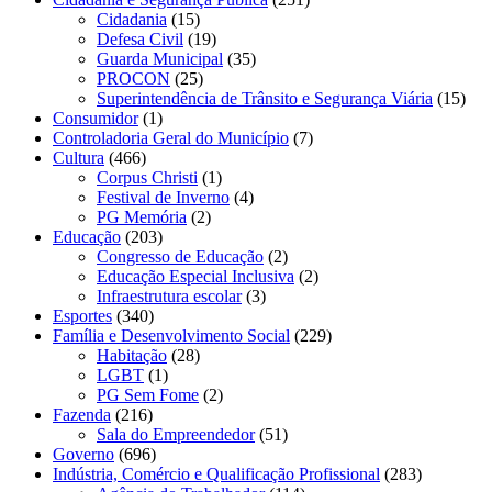
Cidadania
(15)
Defesa Civil
(19)
Guarda Municipal
(35)
PROCON
(25)
Superintendência de Trânsito e Segurança Viária
(15)
Consumidor
(1)
Controladoria Geral do Município
(7)
Cultura
(466)
Corpus Christi
(1)
Festival de Inverno
(4)
PG Memória
(2)
Educação
(203)
Congresso de Educação
(2)
Educação Especial Inclusiva
(2)
Infraestrutura escolar
(3)
Esportes
(340)
Família e Desenvolvimento Social
(229)
Habitação
(28)
LGBT
(1)
PG Sem Fome
(2)
Fazenda
(216)
Sala do Empreendedor
(51)
Governo
(696)
Indústria, Comércio e Qualificação Profissional
(283)