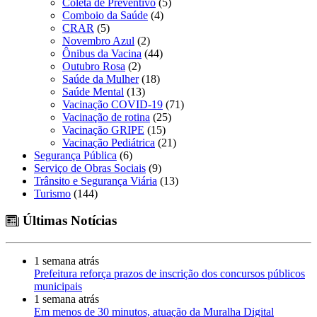
Coleta de Preventivo
(5)
Comboio da Saúde
(4)
CRAR
(5)
Novembro Azul
(2)
Ônibus da Vacina
(44)
Outubro Rosa
(2)
Saúde da Mulher
(18)
Saúde Mental
(13)
Vacinação COVID-19
(71)
Vacinação de rotina
(25)
Vacinação GRIPE
(15)
Vacinação Pediátrica
(21)
Segurança Pública
(6)
Serviço de Obras Sociais
(9)
Trânsito e Segurança Viária
(13)
Turismo
(144)
Últimas Notícias
1 semana atrás
Prefeitura reforça prazos de inscrição dos concursos públicos
municipais
1 semana atrás
Em menos de 30 minutos, atuação da Muralha Digital