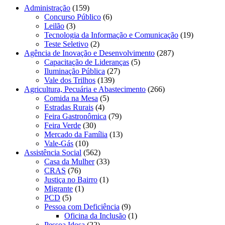
Administração
(159)
Concurso Público
(6)
Leilão
(3)
Tecnologia da Informação e Comunicação
(19)
Teste Seletivo
(2)
Agência de Inovação e Desenvolvimento
(287)
Capacitação de Lideranças
(5)
Iluminação Pública
(27)
Vale dos Trilhos
(139)
Agricultura, Pecuária e Abastecimento
(266)
Comida na Mesa
(5)
Estradas Rurais
(4)
Feira Gastronômica
(79)
Feira Verde
(30)
Mercado da Família
(13)
Vale-Gás
(10)
Assistência Social
(562)
Casa da Mulher
(33)
CRAS
(76)
Justiça no Bairro
(1)
Migrante
(1)
PCD
(5)
Pessoa com Deficiência
(9)
Oficina da Inclusão
(1)
Pessoa Idosa
(22)