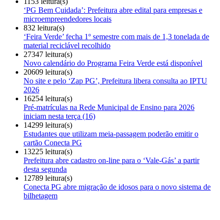
1153 leitura(s)
‘PG Bem Cuidada’: Prefeitura abre edital para empresas e
microempreendedores locais
832 leitura(s)
‘Feira Verde’ fecha 1º semestre com mais de 1,3 tonelada de
material reciclável recolhido
27347 leitura(s)
Novo calendário do Programa Feira Verde está disponível
20609 leitura(s)
No site e pelo ‘Zap PG’, Prefeitura libera consulta ao IPTU
2026
16254 leitura(s)
Pré-matrículas na Rede Municipal de Ensino para 2026
iniciam nesta terça (16)
14299 leitura(s)
Estudantes que utilizam meia-passagem poderão emitir o
cartão Conecta PG
13225 leitura(s)
Prefeitura abre cadastro on-line para o ‘Vale-Gás’ a partir
desta segunda
12789 leitura(s)
Conecta PG abre migração de idosos para o novo sistema de
bilhetagem