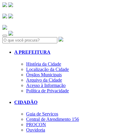
Search:
A PREFEITURA
História da Cidade
Localização da Cidade
Órgãos Municipais
Arquivo da Cidade
Acesso à Informação
Política de Privacidade
CIDADÃO
Guia de Serviços
Central de Atendimento 156
PROCON
Ouvidoria