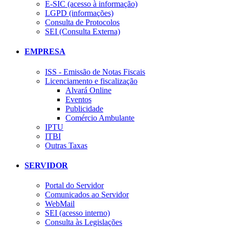
E-SIC (acesso à informação)
LGPD (informações)
Consulta de Protocolos
SEI (Consulta Externa)
EMPRESA
ISS - Emissão de Notas Fiscais
Licenciamento e fiscalização
Alvará Online
Eventos
Publicidade
Comércio Ambulante
IPTU
ITBI
Outras Taxas
SERVIDOR
Portal do Servidor
Comunicados ao Servidor
WebMail
SEI (acesso interno)
Consulta às Legislações