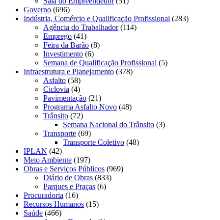
Sala do Empreendedor
(51)
Governo
(696)
Indústria, Comércio e Qualificação Profissional
(283)
Agência do Trabalhador
(114)
Emprego
(41)
Feira da Barão
(8)
Investimento
(6)
Semana de Qualificação Profissional
(5)
Infraestrutura e Planejamento
(378)
Asfalto
(58)
Ciclovia
(4)
Pavimentação
(21)
Programa Asfalto Novo
(48)
Trânsito
(72)
Semana Nacional do Trânsito
(3)
Transporte
(69)
Transporte Coletivo
(48)
IPLAN
(42)
Meio Ambiente
(197)
Obras e Serviços Públicos
(969)
Diário de Obras
(833)
Parques e Praças
(6)
Procuradoria
(16)
Recursos Humanos
(15)
Saúde
(466)