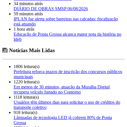
34 minutos atrás
DIÁRIO DE OBRAS SMSP 06/08/2026
59 minutos atrás
IPLAN faz alerta sobre barreiras nas calçadas: fiscalização
está atuando
1 hora atrás
Educação de Ponta Grossa alcança maior nota da história no
Ideb
Notícias Mais Lidas
1806 leitura(s)
Prefeitura reforça prazos de inscrição dos concursos públicos
municipais
1220 leitura(s)
Em menos de 30 minutos, atuação da Muralha Digital
recupera veículo furtado no Contorno
1118 leitura(s)
Usuários têm últimos dias para solicitar o uso de créditos do
transporte coletivo
918 leitura(s)
Lâmpadas de tecnologia LED já cobrem 80% de Ponta
Grossa