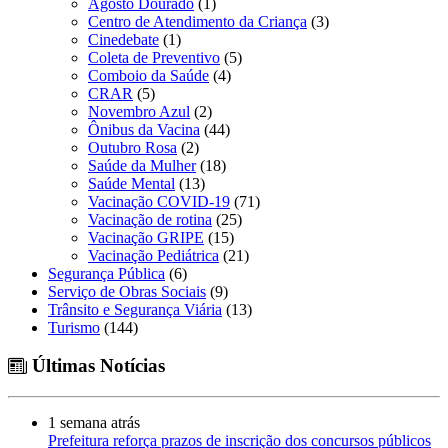
Agosto Dourado
(1)
Centro de Atendimento da Criança
(3)
Cinedebate
(1)
Coleta de Preventivo
(5)
Comboio da Saúde
(4)
CRAR
(5)
Novembro Azul
(2)
Ônibus da Vacina
(44)
Outubro Rosa
(2)
Saúde da Mulher
(18)
Saúde Mental
(13)
Vacinação COVID-19
(71)
Vacinação de rotina
(25)
Vacinação GRIPE
(15)
Vacinação Pediátrica
(21)
Segurança Pública
(6)
Serviço de Obras Sociais
(9)
Trânsito e Segurança Viária
(13)
Turismo
(144)
Últimas Notícias
1 semana atrás
Prefeitura reforça prazos de inscrição dos concursos públicos