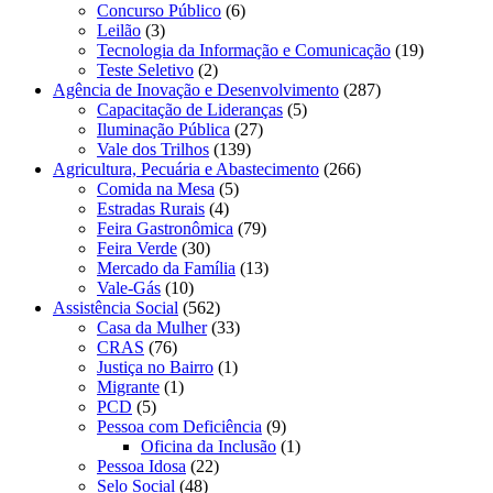
Concurso Público
(6)
Leilão
(3)
Tecnologia da Informação e Comunicação
(19)
Teste Seletivo
(2)
Agência de Inovação e Desenvolvimento
(287)
Capacitação de Lideranças
(5)
Iluminação Pública
(27)
Vale dos Trilhos
(139)
Agricultura, Pecuária e Abastecimento
(266)
Comida na Mesa
(5)
Estradas Rurais
(4)
Feira Gastronômica
(79)
Feira Verde
(30)
Mercado da Família
(13)
Vale-Gás
(10)
Assistência Social
(562)
Casa da Mulher
(33)
CRAS
(76)
Justiça no Bairro
(1)
Migrante
(1)
PCD
(5)
Pessoa com Deficiência
(9)
Oficina da Inclusão
(1)
Pessoa Idosa
(22)
Selo Social
(48)