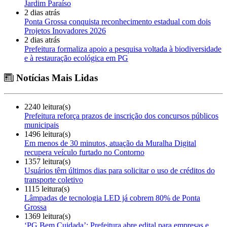
Jardim Paraíso
2 dias atrás
Ponta Grossa conquista reconhecimento estadual com dois
Projetos Inovadores 2026
2 dias atrás
Prefeitura formaliza apoio a pesquisa voltada à biodiversidade
e à restauração ecológica em PG
Notícias Mais Lidas
2240 leitura(s)
Prefeitura reforça prazos de inscrição dos concursos públicos
municipais
1496 leitura(s)
Em menos de 30 minutos, atuação da Muralha Digital
recupera veículo furtado no Contorno
1357 leitura(s)
Usuários têm últimos dias para solicitar o uso de créditos do
transporte coletivo
1115 leitura(s)
Lâmpadas de tecnologia LED já cobrem 80% de Ponta
Grossa
1369 leitura(s)
‘PG Bem Cuidada’: Prefeitura abre edital para empresas e