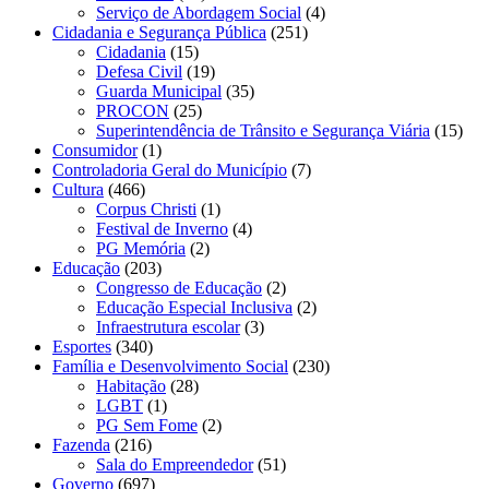
Serviço de Abordagem Social
(4)
Cidadania e Segurança Pública
(251)
Cidadania
(15)
Defesa Civil
(19)
Guarda Municipal
(35)
PROCON
(25)
Superintendência de Trânsito e Segurança Viária
(15)
Consumidor
(1)
Controladoria Geral do Município
(7)
Cultura
(466)
Corpus Christi
(1)
Festival de Inverno
(4)
PG Memória
(2)
Educação
(203)
Congresso de Educação
(2)
Educação Especial Inclusiva
(2)
Infraestrutura escolar
(3)
Esportes
(340)
Família e Desenvolvimento Social
(230)
Habitação
(28)
LGBT
(1)
PG Sem Fome
(2)
Fazenda
(216)
Sala do Empreendedor
(51)
Governo
(697)