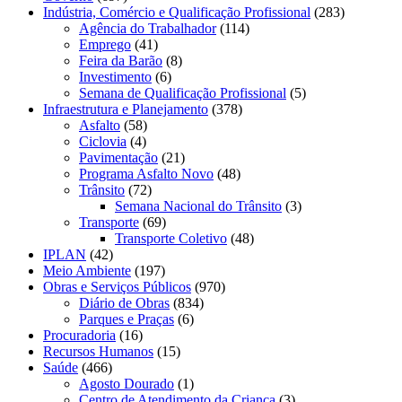
Indústria, Comércio e Qualificação Profissional
(283)
Agência do Trabalhador
(114)
Emprego
(41)
Feira da Barão
(8)
Investimento
(6)
Semana de Qualificação Profissional
(5)
Infraestrutura e Planejamento
(378)
Asfalto
(58)
Ciclovia
(4)
Pavimentação
(21)
Programa Asfalto Novo
(48)
Trânsito
(72)
Semana Nacional do Trânsito
(3)
Transporte
(69)
Transporte Coletivo
(48)
IPLAN
(42)
Meio Ambiente
(197)
Obras e Serviços Públicos
(970)
Diário de Obras
(834)
Parques e Praças
(6)
Procuradoria
(16)
Recursos Humanos
(15)
Saúde
(466)
Agosto Dourado
(1)
Centro de Atendimento da Criança
(3)