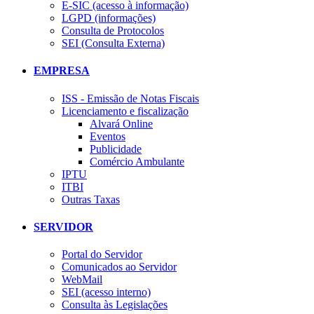
E-SIC (acesso à informação)
LGPD (informações)
Consulta de Protocolos
SEI (Consulta Externa)
EMPRESA
ISS - Emissão de Notas Fiscais
Licenciamento e fiscalização
Alvará Online
Eventos
Publicidade
Comércio Ambulante
IPTU
ITBI
Outras Taxas
SERVIDOR
Portal do Servidor
Comunicados ao Servidor
WebMail
SEI (acesso interno)
Consulta às Legislações