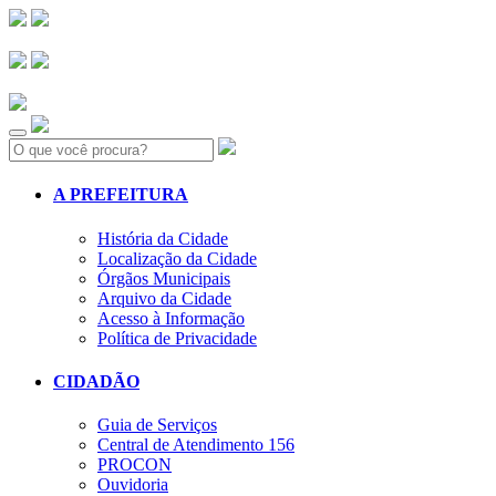
Search:
A PREFEITURA
História da Cidade
Localização da Cidade
Órgãos Municipais
Arquivo da Cidade
Acesso à Informação
Política de Privacidade
CIDADÃO
Guia de Serviços
Central de Atendimento 156
PROCON
Ouvidoria