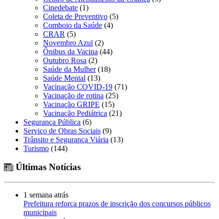
Cinedebate
(1)
Coleta de Preventivo
(5)
Comboio da Saúde
(4)
CRAR
(5)
Novembro Azul
(2)
Ônibus da Vacina
(44)
Outubro Rosa
(2)
Saúde da Mulher
(18)
Saúde Mental
(13)
Vacinação COVID-19
(71)
Vacinação de rotina
(25)
Vacinação GRIPE
(15)
Vacinação Pediátrica
(21)
Segurança Pública
(6)
Serviço de Obras Sociais
(9)
Trânsito e Segurança Viária
(13)
Turismo
(144)
Últimas Notícias
1 semana atrás
Prefeitura reforça prazos de inscrição dos concursos públicos
municipais