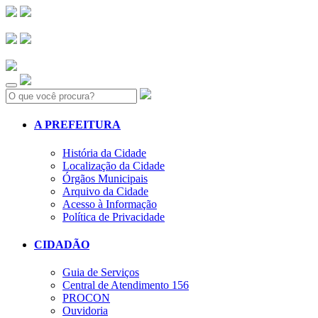
Search:
A PREFEITURA
História da Cidade
Localização da Cidade
Órgãos Municipais
Arquivo da Cidade
Acesso à Informação
Política de Privacidade
CIDADÃO
Guia de Serviços
Central de Atendimento 156
PROCON
Ouvidoria