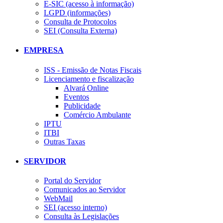
E-SIC (acesso à informação)
LGPD (informações)
Consulta de Protocolos
SEI (Consulta Externa)
EMPRESA
ISS - Emissão de Notas Fiscais
Licenciamento e fiscalização
Alvará Online
Eventos
Publicidade
Comércio Ambulante
IPTU
ITBI
Outras Taxas
SERVIDOR
Portal do Servidor
Comunicados ao Servidor
WebMail
SEI (acesso interno)
Consulta às Legislações