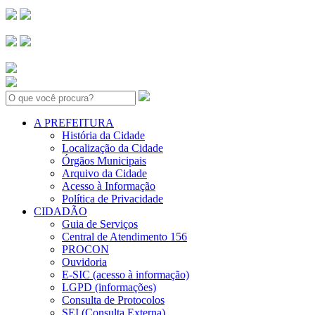
Search:
A PREFEITURA
História da Cidade
Localização da Cidade
Órgãos Municipais
Arquivo da Cidade
Acesso à Informação
Política de Privacidade
CIDADÃO
Guia de Serviços
Central de Atendimento 156
PROCON
Ouvidoria
E-SIC (acesso à informação)
LGPD (informações)
Consulta de Protocolos
SEI (Consulta Externa)