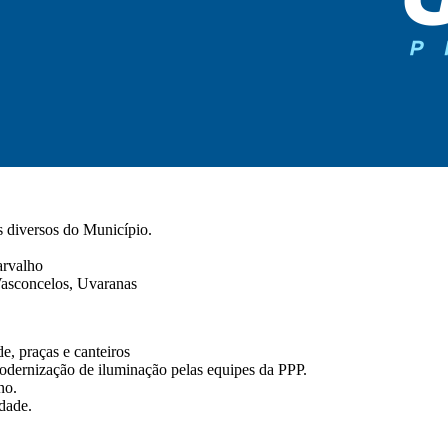
s diversos do Município.
arvalho
Vasconcelos, Uvaranas
e, praças e canteiros
dernização de iluminação pelas equipes da PPP.
no.
dade.