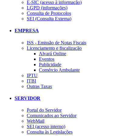
E-SIC (acesso à informação)
LGPD (informações)
Consulta de Protocolos
SEI (Consulta Externa)
EMPRESA
ISS - Emissão de Notas Fiscais
Licenciamento e fiscalização
Alvará Online
Eventos
Publicidade
Comércio Ambulante
IPTU
ITBI
Outras Taxas
SERVIDOR
Portal do Servidor
Comunicados ao Servidor
WebMail
SEI (acesso interno)
Consulta às Legislações