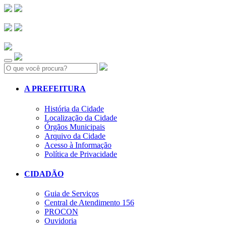
Search:
A PREFEITURA
História da Cidade
Localização da Cidade
Órgãos Municipais
Arquivo da Cidade
Acesso à Informação
Política de Privacidade
CIDADÃO
Guia de Serviços
Central de Atendimento 156
PROCON
Ouvidoria