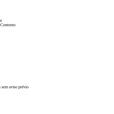
ta
, Contorno
s sem aviso prévio