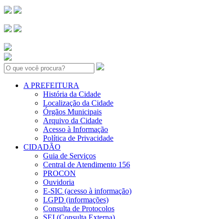
Search:
A PREFEITURA
História da Cidade
Localização da Cidade
Órgãos Municipais
Arquivo da Cidade
Acesso à Informação
Política de Privacidade
CIDADÃO
Guia de Serviços
Central de Atendimento 156
PROCON
Ouvidoria
E-SIC (acesso à informação)
LGPD (informações)
Consulta de Protocolos
SEI (Consulta Externa)