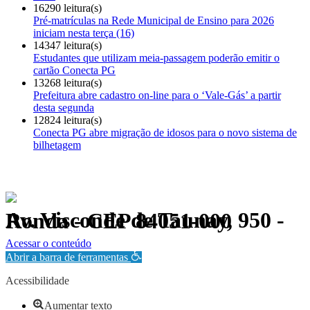
16290 leitura(s)
Pré-matrículas na Rede Municipal de Ensino para 2026
iniciam nesta terça (16)
14347 leitura(s)
Estudantes que utilizam meia-passagem poderão emitir o
cartão Conecta PG
13268 leitura(s)
Prefeitura abre cadastro on-line para o ‘Vale-Gás’ a partir
desta segunda
12824 leitura(s)
Conecta PG abre migração de idosos para o novo sistema de
bilhetagem
Av. Visconde de Taunay, 950 - Ronda - CEP 84051-000
Política de Privacidade.
Acessar o conteúdo
Abrir a barra de ferramentas
Acessibilidade
Aumentar texto