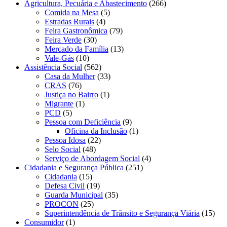
Agricultura, Pecuária e Abastecimento
(266)
Comida na Mesa
(5)
Estradas Rurais
(4)
Feira Gastronômica
(79)
Feira Verde
(30)
Mercado da Família
(13)
Vale-Gás
(10)
Assistência Social
(562)
Casa da Mulher
(33)
CRAS
(76)
Justiça no Bairro
(1)
Migrante
(1)
PCD
(5)
Pessoa com Deficiência
(9)
Oficina da Inclusão
(1)
Pessoa Idosa
(22)
Selo Social
(48)
Serviço de Abordagem Social
(4)
Cidadania e Segurança Pública
(251)
Cidadania
(15)
Defesa Civil
(19)
Guarda Municipal
(35)
PROCON
(25)
Superintendência de Trânsito e Segurança Viária
(15)
Consumidor
(1)