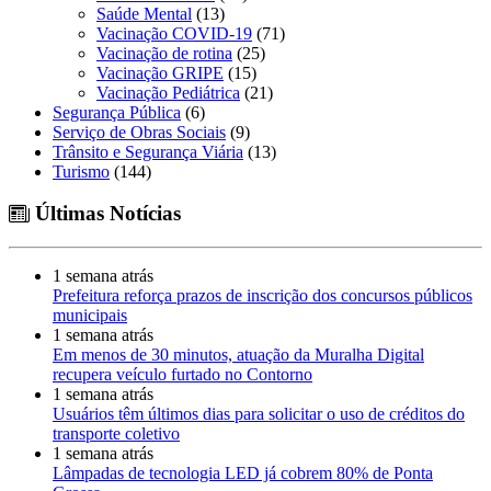
Saúde Mental
(13)
Vacinação COVID-19
(71)
Vacinação de rotina
(25)
Vacinação GRIPE
(15)
Vacinação Pediátrica
(21)
Segurança Pública
(6)
Serviço de Obras Sociais
(9)
Trânsito e Segurança Viária
(13)
Turismo
(144)
Últimas Notícias
1 semana atrás
Prefeitura reforça prazos de inscrição dos concursos públicos
municipais
1 semana atrás
Em menos de 30 minutos, atuação da Muralha Digital
recupera veículo furtado no Contorno
1 semana atrás
Usuários têm últimos dias para solicitar o uso de créditos do
transporte coletivo
1 semana atrás
Lâmpadas de tecnologia LED já cobrem 80% de Ponta