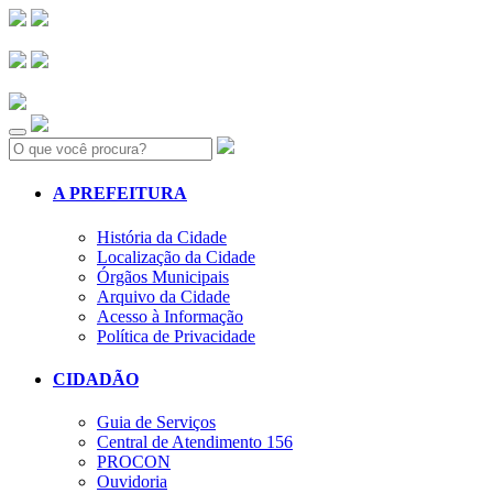
Search:
A PREFEITURA
História da Cidade
Localização da Cidade
Órgãos Municipais
Arquivo da Cidade
Acesso à Informação
Política de Privacidade
CIDADÃO
Guia de Serviços
Central de Atendimento 156
PROCON
Ouvidoria