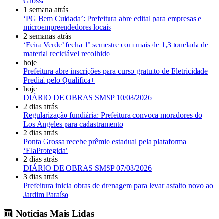
Grossa
1 semana atrás
‘PG Bem Cuidada’: Prefeitura abre edital para empresas e
microempreendedores locais
2 semanas atrás
‘Feira Verde’ fecha 1º semestre com mais de 1,3 tonelada de
material reciclável recolhido
hoje
Prefeitura abre inscrições para curso gratuito de Eletricidade
Predial pelo Qualifica+
hoje
DIÁRIO DE OBRAS SMSP 10/08/2026
2 dias atrás
Regularização fundiária: Prefeitura convoca moradores do
Los Angeles para cadastramento
2 dias atrás
Ponta Grossa recebe prêmio estadual pela plataforma
‘ElaProtegida’
2 dias atrás
DIÁRIO DE OBRAS SMSP 07/08/2026
3 dias atrás
Prefeitura inicia obras de drenagem para levar asfalto novo ao
Jardim Paraíso
Notícias Mais Lidas