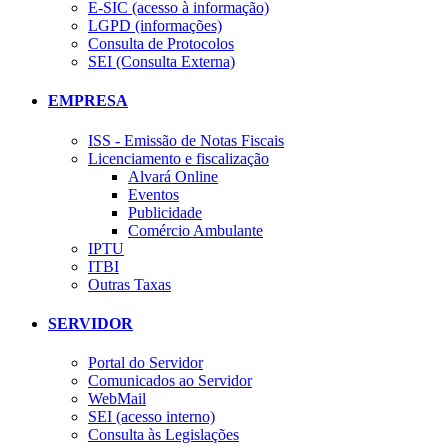
E-SIC (acesso à informação)
LGPD (informações)
Consulta de Protocolos
SEI (Consulta Externa)
EMPRESA
ISS - Emissão de Notas Fiscais
Licenciamento e fiscalização
Alvará Online
Eventos
Publicidade
Comércio Ambulante
IPTU
ITBI
Outras Taxas
SERVIDOR
Portal do Servidor
Comunicados ao Servidor
WebMail
SEI (acesso interno)
Consulta às Legislações