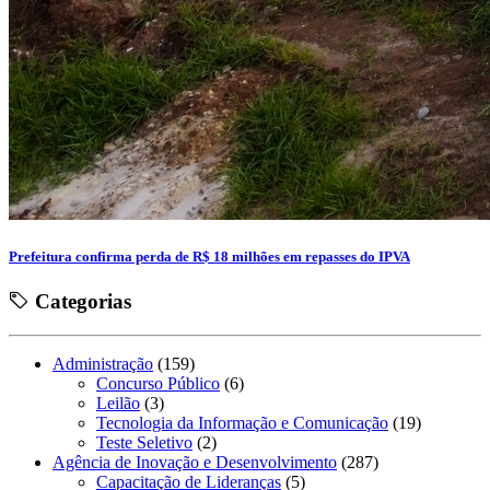
Prefeitura confirma perda de R$ 18 milhões em repasses do IPVA
Categorias
Administração
(159)
Concurso Público
(6)
Leilão
(3)
Tecnologia da Informação e Comunicação
(19)
Teste Seletivo
(2)
Agência de Inovação e Desenvolvimento
(287)
Capacitação de Lideranças
(5)