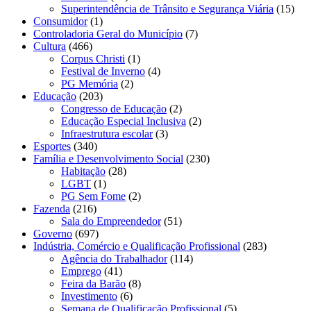
Superintendência de Trânsito e Segurança Viária
(15)
Consumidor
(1)
Controladoria Geral do Município
(7)
Cultura
(466)
Corpus Christi
(1)
Festival de Inverno
(4)
PG Memória
(2)
Educação
(203)
Congresso de Educação
(2)
Educação Especial Inclusiva
(2)
Infraestrutura escolar
(3)
Esportes
(340)
Família e Desenvolvimento Social
(230)
Habitação
(28)
LGBT
(1)
PG Sem Fome
(2)
Fazenda
(216)
Sala do Empreendedor
(51)
Governo
(697)
Indústria, Comércio e Qualificação Profissional
(283)
Agência do Trabalhador
(114)
Emprego
(41)
Feira da Barão
(8)
Investimento
(6)
Semana de Qualificação Profissional
(5)