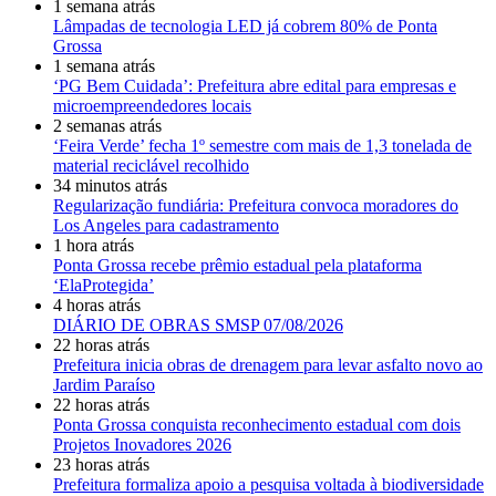
1 semana atrás
Lâmpadas de tecnologia LED já cobrem 80% de Ponta
Grossa
1 semana atrás
‘PG Bem Cuidada’: Prefeitura abre edital para empresas e
microempreendedores locais
2 semanas atrás
‘Feira Verde’ fecha 1º semestre com mais de 1,3 tonelada de
material reciclável recolhido
34 minutos atrás
Regularização fundiária: Prefeitura convoca moradores do
Los Angeles para cadastramento
1 hora atrás
Ponta Grossa recebe prêmio estadual pela plataforma
‘ElaProtegida’
4 horas atrás
DIÁRIO DE OBRAS SMSP 07/08/2026
22 horas atrás
Prefeitura inicia obras de drenagem para levar asfalto novo ao
Jardim Paraíso
22 horas atrás
Ponta Grossa conquista reconhecimento estadual com dois
Projetos Inovadores 2026
23 horas atrás
Prefeitura formaliza apoio a pesquisa voltada à biodiversidade