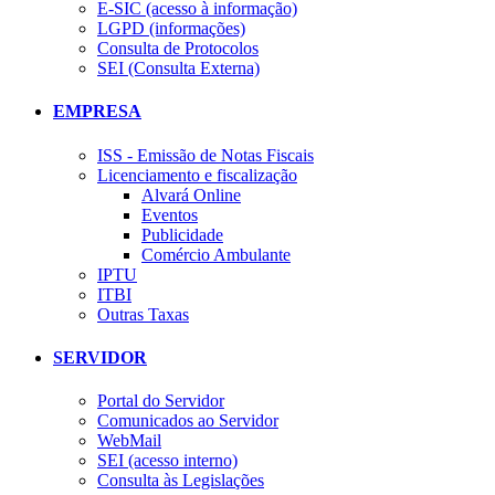
E-SIC (acesso à informação)
LGPD (informações)
Consulta de Protocolos
SEI (Consulta Externa)
EMPRESA
ISS - Emissão de Notas Fiscais
Licenciamento e fiscalização
Alvará Online
Eventos
Publicidade
Comércio Ambulante
IPTU
ITBI
Outras Taxas
SERVIDOR
Portal do Servidor
Comunicados ao Servidor
WebMail
SEI (acesso interno)
Consulta às Legislações