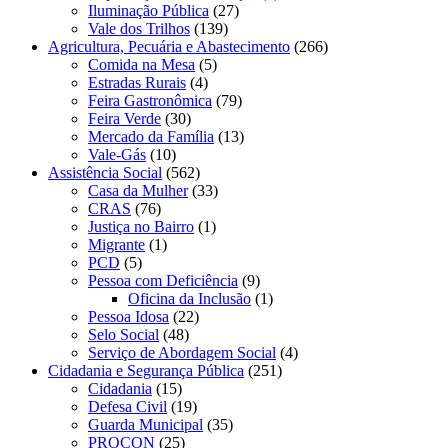
Iluminação Pública
(27)
Vale dos Trilhos
(139)
Agricultura, Pecuária e Abastecimento
(266)
Comida na Mesa
(5)
Estradas Rurais
(4)
Feira Gastronômica
(79)
Feira Verde
(30)
Mercado da Família
(13)
Vale-Gás
(10)
Assistência Social
(562)
Casa da Mulher
(33)
CRAS
(76)
Justiça no Bairro
(1)
Migrante
(1)
PCD
(5)
Pessoa com Deficiência
(9)
Oficina da Inclusão
(1)
Pessoa Idosa
(22)
Selo Social
(48)
Serviço de Abordagem Social
(4)
Cidadania e Segurança Pública
(251)
Cidadania
(15)
Defesa Civil
(19)
Guarda Municipal
(35)
PROCON
(25)