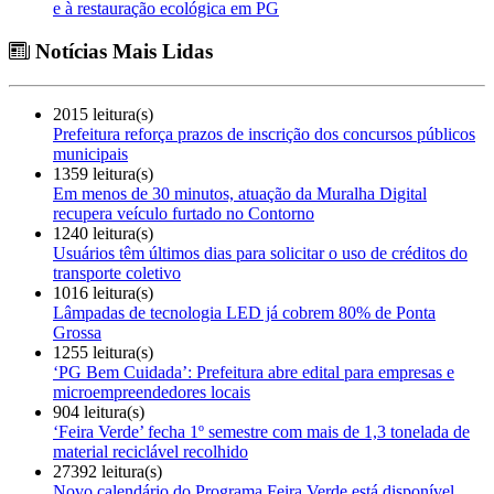
e à restauração ecológica em PG
Notícias Mais Lidas
2015 leitura(s)
Prefeitura reforça prazos de inscrição dos concursos públicos
municipais
1359 leitura(s)
Em menos de 30 minutos, atuação da Muralha Digital
recupera veículo furtado no Contorno
1240 leitura(s)
Usuários têm últimos dias para solicitar o uso de créditos do
transporte coletivo
1016 leitura(s)
Lâmpadas de tecnologia LED já cobrem 80% de Ponta
Grossa
1255 leitura(s)
‘PG Bem Cuidada’: Prefeitura abre edital para empresas e
microempreendedores locais
904 leitura(s)
‘Feira Verde’ fecha 1º semestre com mais de 1,3 tonelada de
material reciclável recolhido
27392 leitura(s)
Novo calendário do Programa Feira Verde está disponível