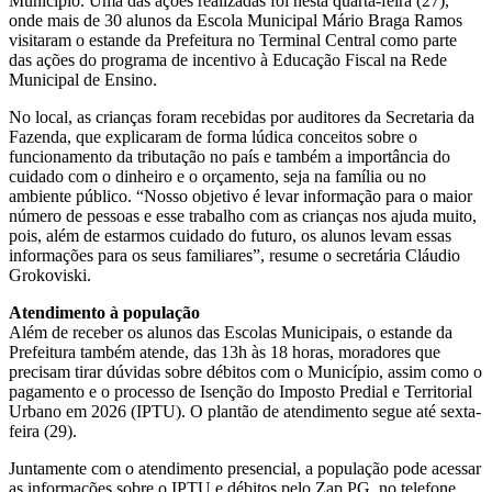
Município. Uma das ações realizadas foi nesta quarta-feira (27),
onde mais de 30 alunos da Escola Municipal Mário Braga Ramos
visitaram o estande da Prefeitura no Terminal Central como parte
das ações do programa de incentivo à Educação Fiscal na Rede
Municipal de Ensino.
No local, as crianças foram recebidas por auditores da Secretaria da
Fazenda, que explicaram de forma lúdica conceitos sobre o
funcionamento da tributação no país e também a importância do
cuidado com o dinheiro e o orçamento, seja na família ou no
ambiente público. “Nosso objetivo é levar informação para o maior
número de pessoas e esse trabalho com as crianças nos ajuda muito,
pois, além de estarmos cuidado do futuro, os alunos levam essas
informações para os seus familiares”, resume o secretária Cláudio
Grokoviski.
Atendimento à população
Além de receber os alunos das Escolas Municipais, o estande da
Prefeitura também atende, das 13h às 18 horas, moradores que
precisam tirar dúvidas sobre débitos com o Município, assim como o
pagamento e o processo de Isenção do Imposto Predial e Territorial
Urbano em 2026 (IPTU). O plantão de atendimento segue até sexta-
feira (29).
Juntamente com o atendimento presencial, a população pode acessar
as informações sobre o IPTU e débitos pelo Zap PG, no telefone