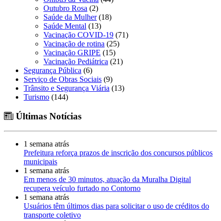
Outubro Rosa
(2)
Saúde da Mulher
(18)
Saúde Mental
(13)
Vacinação COVID-19
(71)
Vacinação de rotina
(25)
Vacinação GRIPE
(15)
Vacinação Pediátrica
(21)
Segurança Pública
(6)
Serviço de Obras Sociais
(9)
Trânsito e Segurança Viária
(13)
Turismo
(144)
Últimas Notícias
1 semana atrás
Prefeitura reforça prazos de inscrição dos concursos públicos
municipais
1 semana atrás
Em menos de 30 minutos, atuação da Muralha Digital
recupera veículo furtado no Contorno
1 semana atrás
Usuários têm últimos dias para solicitar o uso de créditos do
transporte coletivo