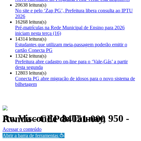
20638 leitura(s)
No site e pelo ‘Zap PG’, Prefeitura libera consulta ao IPTU
2026
16268 leitura(s)
Pré-matrículas na Rede Municipal de Ensino para 2026
iniciam nesta terça (16)
14314 leitura(s)
Estudantes que utilizam meia-passagem poderão emitir o
cartão Conecta PG
13242 leitura(s)
Prefeitura abre cadastro on-line para o ‘Vale-Gás’ a partir
desta segunda
12803 leitura(s)
Conecta PG abre migração de idosos para o novo sistema de
bilhetagem
Av. Visconde de Taunay, 950 - Ronda - CEP 84051-000
Política de Privacidade.
Acessar o conteúdo
Abrir a barra de ferramentas