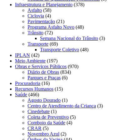
Infraestrutura e Planejamento
(378)
Asfalto
(58)
Ciclovia
(4)
Pavimentação
(21)
Programa Asfalto Novo
(48)
Trânsito
(72)
Semana Nacional do Trânsito
(3)
Transporte
(69)
Transporte Coletivo
(48)
IPLAN
(42)
Meio Ambiente
(197)
Obras e Serviços Públicos
(970)
Diário de Obras
(834)
Parques e Praças
(6)
Procuradoria
(16)
Recursos Humanos
(15)
Saúde
(466)
Agosto Dourado
(1)
Centro de Atendimento da Criança
(3)
Cinedebate
(1)
Coleta de Preventivo
(5)
Comboio da Saúde
(4)
CRAR
(5)
Novembro Azul
(2)
Ônibus da Vacina
(44)