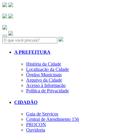
Search:
A PREFEITURA
História da Cidade
Localização da Cidade
Órgãos Municipais
Arquivo da Cidade
Acesso à Informação
Política de Privacidade
CIDADÃO
Guia de Serviços
Central de Atendimento 156
PROCON
Ouvidoria