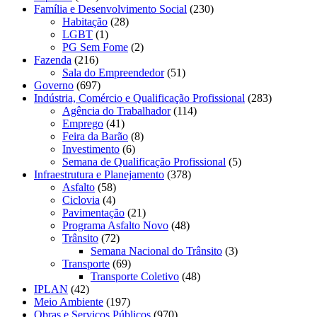
Família e Desenvolvimento Social
(230)
Habitação
(28)
LGBT
(1)
PG Sem Fome
(2)
Fazenda
(216)
Sala do Empreendedor
(51)
Governo
(697)
Indústria, Comércio e Qualificação Profissional
(283)
Agência do Trabalhador
(114)
Emprego
(41)
Feira da Barão
(8)
Investimento
(6)
Semana de Qualificação Profissional
(5)
Infraestrutura e Planejamento
(378)
Asfalto
(58)
Ciclovia
(4)
Pavimentação
(21)
Programa Asfalto Novo
(48)
Trânsito
(72)
Semana Nacional do Trânsito
(3)
Transporte
(69)
Transporte Coletivo
(48)
IPLAN
(42)
Meio Ambiente
(197)
Obras e Serviços Públicos
(970)