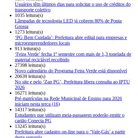
Usuários têm últimos dias para solicitar o uso de créditos do
transporte coletivo
1035 leitura(s)
Lâmpadas de tecnologia LED já cobrem 80% de Ponta
Grossa
1273 leitura(s)
‘PG Bem Cuidada’: Prefeitura abre edital para empresas e
microempreendedores locais
913 leitura(s)
‘Feira Verde’ fecha 1º semestre com mais de 1,3 tonelada de
material reciclável recolhido
27398 leitura(s)
Novo calendário do Programa Feira Verde está disponível
20639 leitura(s)
No site e pelo ‘Zap PG’, Prefeitura libera consulta ao IPTU
2026
16271 leitura(s)
Pré-matrículas na Rede Municipal de Ensino para 2026
iniciam nesta terça (16)
14317 leitura(s)
Estudantes que utilizam meia-passagem poderão emitir o
cartão Conecta PG
13245 leitura(s)
Prefeitura abre cadastro on-line para o ‘Vale-Gás’ a partir
desta segunda