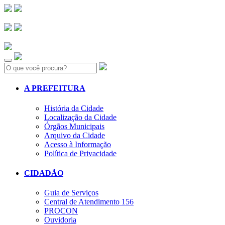
Search:
A PREFEITURA
História da Cidade
Localização da Cidade
Órgãos Municipais
Arquivo da Cidade
Acesso à Informação
Política de Privacidade
CIDADÃO
Guia de Serviços
Central de Atendimento 156
PROCON
Ouvidoria