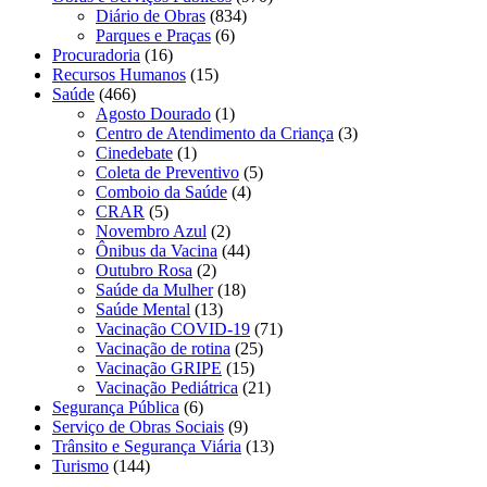
Diário de Obras
(834)
Parques e Praças
(6)
Procuradoria
(16)
Recursos Humanos
(15)
Saúde
(466)
Agosto Dourado
(1)
Centro de Atendimento da Criança
(3)
Cinedebate
(1)
Coleta de Preventivo
(5)
Comboio da Saúde
(4)
CRAR
(5)
Novembro Azul
(2)
Ônibus da Vacina
(44)
Outubro Rosa
(2)
Saúde da Mulher
(18)
Saúde Mental
(13)
Vacinação COVID-19
(71)
Vacinação de rotina
(25)
Vacinação GRIPE
(15)
Vacinação Pediátrica
(21)
Segurança Pública
(6)
Serviço de Obras Sociais
(9)
Trânsito e Segurança Viária
(13)
Turismo
(144)