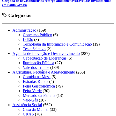
Chegada de novas indústrias reforça ambiente favorável aos investimentos
em Ponta Grossa
Categorias
Administração
(159)
Concurso Público
(6)
Leilão
(3)
Tecnologia da Informação e Comunicação
(19)
Teste Seletivo
(2)
Agência de Inovação e Desenvolvimento
(287)
Capacitação de Lideranças
(5)
Iluminação Pública
(27)
Vale dos Trilhos
(139)
Agricultura, Pecuária e Abastecimento
(266)
Comida na Mesa
(5)
Estradas Rurais
(4)
Feira Gastronômica
(79)
Feira Verde
(30)
Mercado da Família
(13)
Vale-Gás
(10)
Assistência Social
(562)
Casa da Mulher
(33)
CRAS
(76)