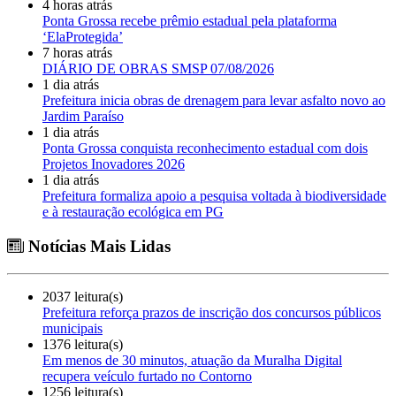
4 horas atrás
Ponta Grossa recebe prêmio estadual pela plataforma
‘ElaProtegida’
7 horas atrás
DIÁRIO DE OBRAS SMSP 07/08/2026
1 dia atrás
Prefeitura inicia obras de drenagem para levar asfalto novo ao
Jardim Paraíso
1 dia atrás
Ponta Grossa conquista reconhecimento estadual com dois
Projetos Inovadores 2026
1 dia atrás
Prefeitura formaliza apoio a pesquisa voltada à biodiversidade
e à restauração ecológica em PG
Notícias Mais Lidas
2037 leitura(s)
Prefeitura reforça prazos de inscrição dos concursos públicos
municipais
1376 leitura(s)
Em menos de 30 minutos, atuação da Muralha Digital
recupera veículo furtado no Contorno
1256 leitura(s)