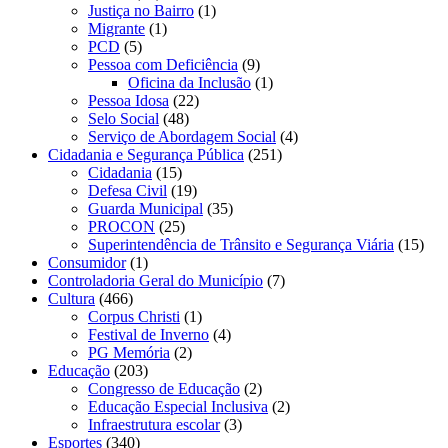
Justiça no Bairro
(1)
Migrante
(1)
PCD
(5)
Pessoa com Deficiência
(9)
Oficina da Inclusão
(1)
Pessoa Idosa
(22)
Selo Social
(48)
Serviço de Abordagem Social
(4)
Cidadania e Segurança Pública
(251)
Cidadania
(15)
Defesa Civil
(19)
Guarda Municipal
(35)
PROCON
(25)
Superintendência de Trânsito e Segurança Viária
(15)
Consumidor
(1)
Controladoria Geral do Município
(7)
Cultura
(466)
Corpus Christi
(1)
Festival de Inverno
(4)
PG Memória
(2)
Educação
(203)
Congresso de Educação
(2)
Educação Especial Inclusiva
(2)
Infraestrutura escolar
(3)
Esportes
(340)