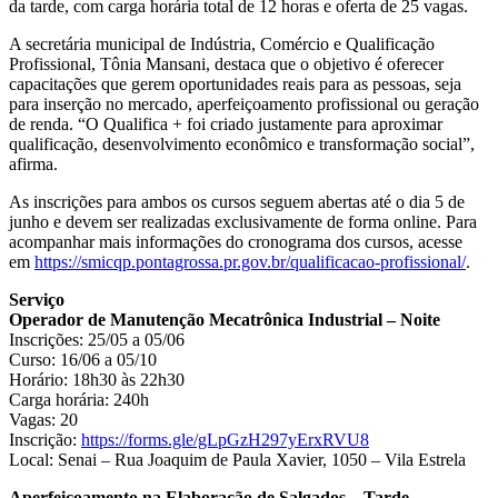
da tarde, com carga horária total de 12 horas e oferta de 25 vagas.
A secretária municipal de Indústria, Comércio e Qualificação
Profissional, Tônia Mansani, destaca que o objetivo é oferecer
capacitações que gerem oportunidades reais para as pessoas, seja
para inserção no mercado, aperfeiçoamento profissional ou geração
de renda. “O Qualifica + foi criado justamente para aproximar
qualificação, desenvolvimento econômico e transformação social”,
afirma.
As inscrições para ambos os cursos seguem abertas até o dia 5 de
junho e devem ser realizadas exclusivamente de forma online. Para
acompanhar mais informações do cronograma dos cursos, acesse
em
https://smicqp.pontagrossa.pr.gov.br/qualificacao-profissional/
.
Serviço
Operador de Manutenção Mecatrônica Industrial – Noite
Inscrições: 25/05 a 05/06
Curso: 16/06 a 05/10
Horário: 18h30 às 22h30
Carga horária: 240h
Vagas: 20
Inscrição:
https://forms.gle/gLpGzH297yErxRVU8
Local: Senai – Rua Joaquim de Paula Xavier, 1050 – Vila Estrela
Aperfeiçoamento na Elaboração de Salgados – Tarde