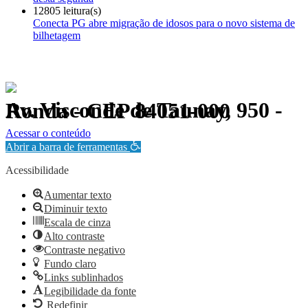
12805 leitura(s)
Conecta PG abre migração de idosos para o novo sistema de
bilhetagem
Av. Visconde de Taunay, 950 - Ronda - CEP 84051-000
Política de Privacidade.
Acessar o conteúdo
Abrir a barra de ferramentas
Acessibilidade
Aumentar texto
Diminuir texto
Escala de cinza
Alto contraste
Contraste negativo
Fundo claro
Links sublinhados
Legibilidade da fonte
Redefinir