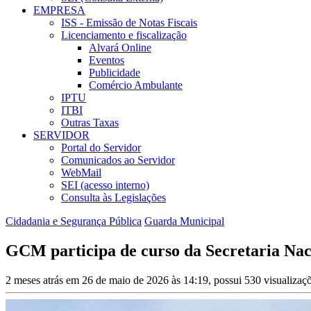
EMPRESA
ISS - Emissão de Notas Fiscais
Licenciamento e fiscalização
Alvará Online
Eventos
Publicidade
Comércio Ambulante
IPTU
ITBI
Outras Taxas
SERVIDOR
Portal do Servidor
Comunicados ao Servidor
WebMail
SEI (acesso interno)
Consulta às Legislações
Cidadania e Segurança Pública
Guarda Municipal
GCM participa de curso da Secretaria Nac
2 meses atrás em 26 de maio de 2026 às 14:19, possui 530 visualiza