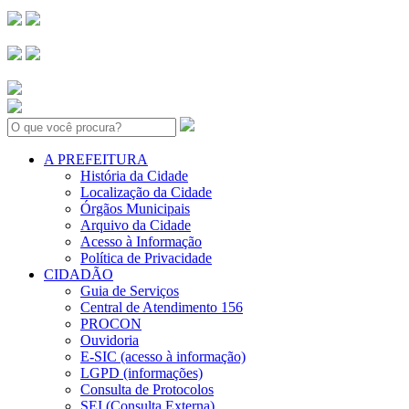
Search:
A PREFEITURA
História da Cidade
Localização da Cidade
Órgãos Municipais
Arquivo da Cidade
Acesso à Informação
Política de Privacidade
CIDADÃO
Guia de Serviços
Central de Atendimento 156
PROCON
Ouvidoria
E-SIC (acesso à informação)
LGPD (informações)
Consulta de Protocolos
SEI (Consulta Externa)