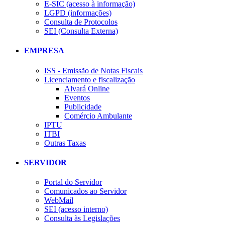
E-SIC (acesso à informação)
LGPD (informações)
Consulta de Protocolos
SEI (Consulta Externa)
EMPRESA
ISS - Emissão de Notas Fiscais
Licenciamento e fiscalização
Alvará Online
Eventos
Publicidade
Comércio Ambulante
IPTU
ITBI
Outras Taxas
SERVIDOR
Portal do Servidor
Comunicados ao Servidor
WebMail
SEI (acesso interno)
Consulta às Legislações