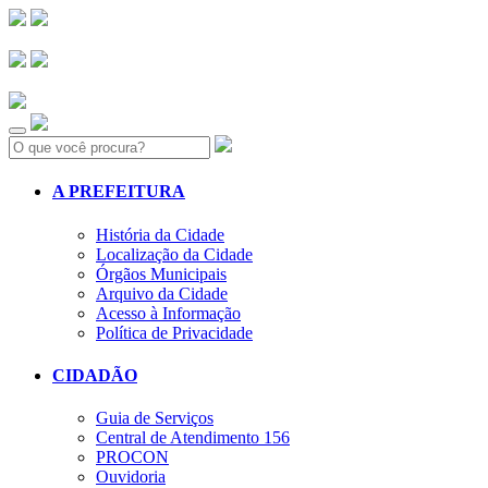
Search:
A PREFEITURA
História da Cidade
Localização da Cidade
Órgãos Municipais
Arquivo da Cidade
Acesso à Informação
Política de Privacidade
CIDADÃO
Guia de Serviços
Central de Atendimento 156
PROCON
Ouvidoria