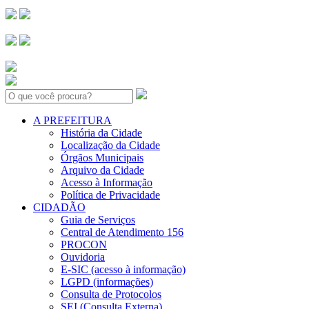
Search:
A PREFEITURA
História da Cidade
Localização da Cidade
Órgãos Municipais
Arquivo da Cidade
Acesso à Informação
Política de Privacidade
CIDADÃO
Guia de Serviços
Central de Atendimento 156
PROCON
Ouvidoria
E-SIC (acesso à informação)
LGPD (informações)
Consulta de Protocolos
SEI (Consulta Externa)