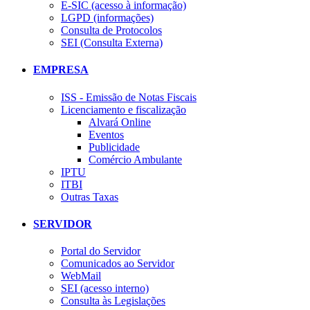
E-SIC (acesso à informação)
LGPD (informações)
Consulta de Protocolos
SEI (Consulta Externa)
EMPRESA
ISS - Emissão de Notas Fiscais
Licenciamento e fiscalização
Alvará Online
Eventos
Publicidade
Comércio Ambulante
IPTU
ITBI
Outras Taxas
SERVIDOR
Portal do Servidor
Comunicados ao Servidor
WebMail
SEI (acesso interno)
Consulta às Legislações