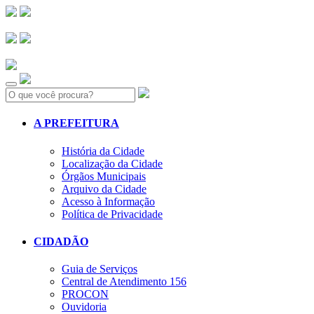
Search:
A PREFEITURA
História da Cidade
Localização da Cidade
Órgãos Municipais
Arquivo da Cidade
Acesso à Informação
Política de Privacidade
CIDADÃO
Guia de Serviços
Central de Atendimento 156
PROCON
Ouvidoria