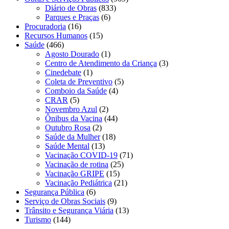
Diário de Obras
(833)
Parques e Praças
(6)
Procuradoria
(16)
Recursos Humanos
(15)
Saúde
(466)
Agosto Dourado
(1)
Centro de Atendimento da Criança
(3)
Cinedebate
(1)
Coleta de Preventivo
(5)
Comboio da Saúde
(4)
CRAR
(5)
Novembro Azul
(2)
Ônibus da Vacina
(44)
Outubro Rosa
(2)
Saúde da Mulher
(18)
Saúde Mental
(13)
Vacinação COVID-19
(71)
Vacinação de rotina
(25)
Vacinação GRIPE
(15)
Vacinação Pediátrica
(21)
Segurança Pública
(6)
Serviço de Obras Sociais
(9)
Trânsito e Segurança Viária
(13)
Turismo
(144)