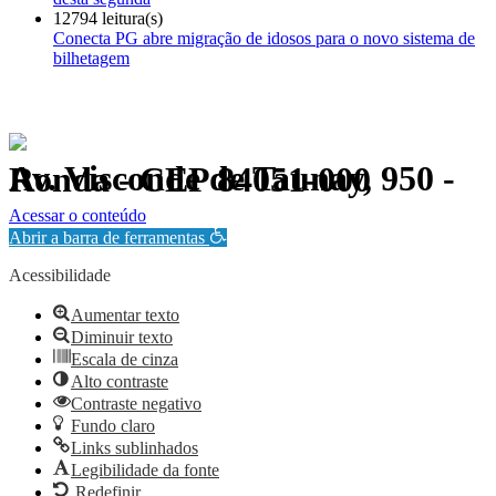
12794 leitura(s)
Conecta PG abre migração de idosos para o novo sistema de
bilhetagem
Av. Visconde de Taunay, 950 - Ronda - CEP 84051-000
Política de Privacidade.
Acessar o conteúdo
Abrir a barra de ferramentas
Acessibilidade
Aumentar texto
Diminuir texto
Escala de cinza
Alto contraste
Contraste negativo
Fundo claro
Links sublinhados
Legibilidade da fonte
Redefinir