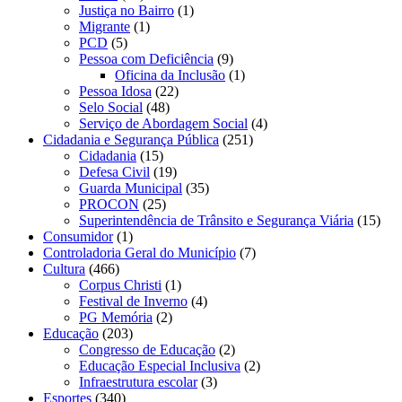
Justiça no Bairro
(1)
Migrante
(1)
PCD
(5)
Pessoa com Deficiência
(9)
Oficina da Inclusão
(1)
Pessoa Idosa
(22)
Selo Social
(48)
Serviço de Abordagem Social
(4)
Cidadania e Segurança Pública
(251)
Cidadania
(15)
Defesa Civil
(19)
Guarda Municipal
(35)
PROCON
(25)
Superintendência de Trânsito e Segurança Viária
(15)
Consumidor
(1)
Controladoria Geral do Município
(7)
Cultura
(466)
Corpus Christi
(1)
Festival de Inverno
(4)
PG Memória
(2)
Educação
(203)
Congresso de Educação
(2)
Educação Especial Inclusiva
(2)
Infraestrutura escolar
(3)
Esportes
(340)