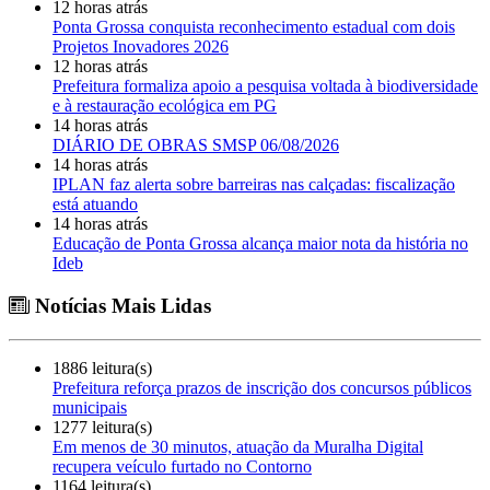
12 horas atrás
Ponta Grossa conquista reconhecimento estadual com dois
Projetos Inovadores 2026
12 horas atrás
Prefeitura formaliza apoio a pesquisa voltada à biodiversidade
e à restauração ecológica em PG
14 horas atrás
DIÁRIO DE OBRAS SMSP 06/08/2026
14 horas atrás
IPLAN faz alerta sobre barreiras nas calçadas: fiscalização
está atuando
14 horas atrás
Educação de Ponta Grossa alcança maior nota da história no
Ideb
Notícias Mais Lidas
1886 leitura(s)
Prefeitura reforça prazos de inscrição dos concursos públicos
municipais
1277 leitura(s)
Em menos de 30 minutos, atuação da Muralha Digital
recupera veículo furtado no Contorno
1164 leitura(s)