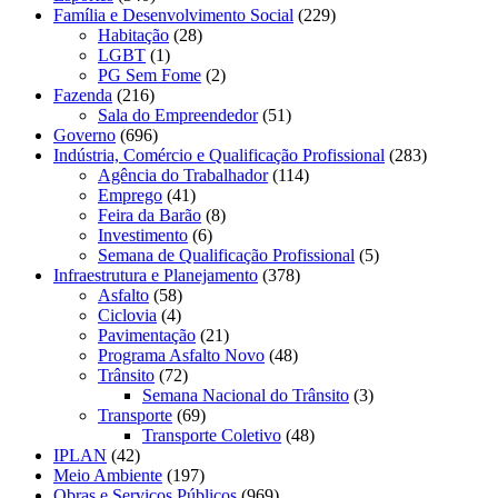
Família e Desenvolvimento Social
(229)
Habitação
(28)
LGBT
(1)
PG Sem Fome
(2)
Fazenda
(216)
Sala do Empreendedor
(51)
Governo
(696)
Indústria, Comércio e Qualificação Profissional
(283)
Agência do Trabalhador
(114)
Emprego
(41)
Feira da Barão
(8)
Investimento
(6)
Semana de Qualificação Profissional
(5)
Infraestrutura e Planejamento
(378)
Asfalto
(58)
Ciclovia
(4)
Pavimentação
(21)
Programa Asfalto Novo
(48)
Trânsito
(72)
Semana Nacional do Trânsito
(3)
Transporte
(69)
Transporte Coletivo
(48)
IPLAN
(42)
Meio Ambiente
(197)
Obras e Serviços Públicos
(969)