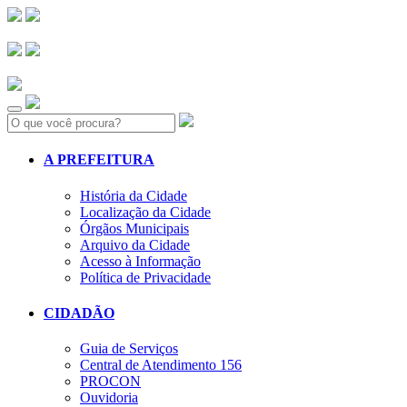
Search:
A PREFEITURA
História da Cidade
Localização da Cidade
Órgãos Municipais
Arquivo da Cidade
Acesso à Informação
Política de Privacidade
CIDADÃO
Guia de Serviços
Central de Atendimento 156
PROCON
Ouvidoria