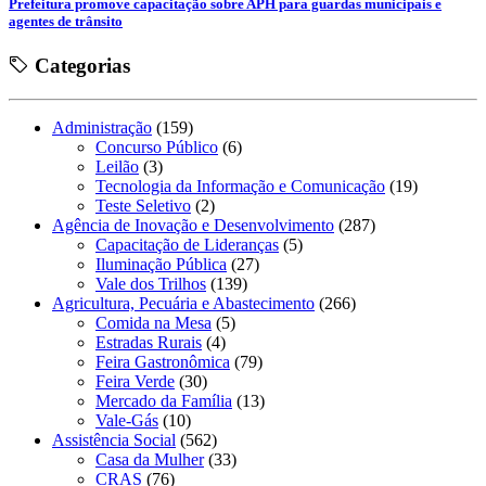
Prefeitura promove capacitação sobre APH para guardas municipais e
agentes de trânsito
Categorias
Administração
(159)
Concurso Público
(6)
Leilão
(3)
Tecnologia da Informação e Comunicação
(19)
Teste Seletivo
(2)
Agência de Inovação e Desenvolvimento
(287)
Capacitação de Lideranças
(5)
Iluminação Pública
(27)
Vale dos Trilhos
(139)
Agricultura, Pecuária e Abastecimento
(266)
Comida na Mesa
(5)
Estradas Rurais
(4)
Feira Gastronômica
(79)
Feira Verde
(30)
Mercado da Família
(13)
Vale-Gás
(10)
Assistência Social
(562)
Casa da Mulher
(33)
CRAS
(76)