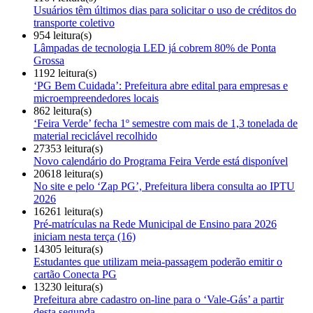
Usuários têm últimos dias para solicitar o uso de créditos do
transporte coletivo
954 leitura(s)
Lâmpadas de tecnologia LED já cobrem 80% de Ponta
Grossa
1192 leitura(s)
‘PG Bem Cuidada’: Prefeitura abre edital para empresas e
microempreendedores locais
862 leitura(s)
‘Feira Verde’ fecha 1º semestre com mais de 1,3 tonelada de
material reciclável recolhido
27353 leitura(s)
Novo calendário do Programa Feira Verde está disponível
20618 leitura(s)
No site e pelo ‘Zap PG’, Prefeitura libera consulta ao IPTU
2026
16261 leitura(s)
Pré-matrículas na Rede Municipal de Ensino para 2026
iniciam nesta terça (16)
14305 leitura(s)
Estudantes que utilizam meia-passagem poderão emitir o
cartão Conecta PG
13230 leitura(s)
Prefeitura abre cadastro on-line para o ‘Vale-Gás’ a partir
desta segunda