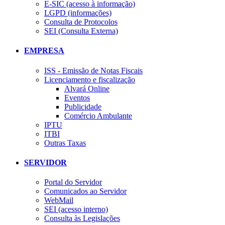
E-SIC (acesso à informação)
LGPD (informações)
Consulta de Protocolos
SEI (Consulta Externa)
EMPRESA
ISS - Emissão de Notas Fiscais
Licenciamento e fiscalização
Alvará Online
Eventos
Publicidade
Comércio Ambulante
IPTU
ITBI
Outras Taxas
SERVIDOR
Portal do Servidor
Comunicados ao Servidor
WebMail
SEI (acesso interno)
Consulta às Legislações