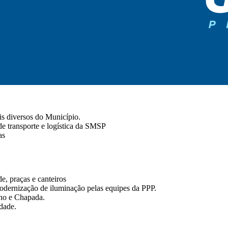
is diversos do Município.
de transporte e logística da SMSP
as
e, praças e canteiros
dernização de iluminação pelas equipes da PPP.
no e Chapada.
dade.