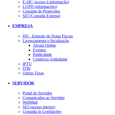
E-SIC (acesso à informação)
LGPD (informações)
Consulta de Protocolos
SEI (Consulta Externa)
EMPRESA
ISS - Emissão de Notas Fiscais
Licenciamento e fiscalização
Alvará Online
Eventos
Publicidade
Comércio Ambulante
IPTU
ITBI
Outras Taxas
SERVIDOR
Portal do Servidor
Comunicados ao Servidor
WebMail
SEI (acesso interno)
Consulta às Legislações