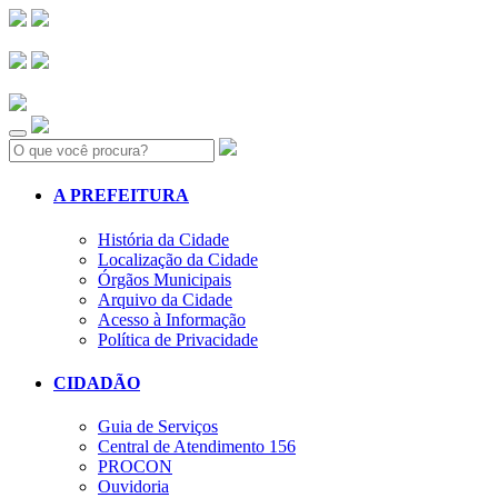
Search:
A PREFEITURA
História da Cidade
Localização da Cidade
Órgãos Municipais
Arquivo da Cidade
Acesso à Informação
Política de Privacidade
CIDADÃO
Guia de Serviços
Central de Atendimento 156
PROCON
Ouvidoria