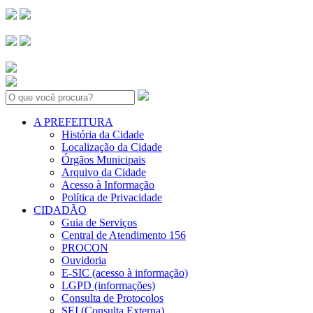
Search:
A PREFEITURA
História da Cidade
Localização da Cidade
Órgãos Municipais
Arquivo da Cidade
Acesso à Informação
Política de Privacidade
CIDADÃO
Guia de Serviços
Central de Atendimento 156
PROCON
Ouvidoria
E-SIC (acesso à informação)
LGPD (informações)
Consulta de Protocolos
SEI (Consulta Externa)