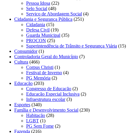
Pessoa Idosa
(22)
Selo Social
(48)
Serviço de Abordagem Social
(4)
Cidadania e Segurança Pública
(251)
Cidadania
(15)
Defesa Civil
(19)
Guarda Municipal
(35)
PROCON
(25)
Superintendência de Trânsito e Segurança Viária
(15)
Consumidor
(1)
Controladoria Geral do Município
(7)
Cultura
(466)
Corpus Christi
(1)
Festival de Inverno
(4)
PG Memória
(2)
Educação
(203)
Congresso de Educação
(2)
Educação Especial Inclusiva
(2)
Infraestrutura escolar
(3)
Esportes
(340)
Família e Desenvolvimento Social
(230)
Habitação
(28)
LGBT
(1)
PG Sem Fome
(2)
Fazenda
(216)