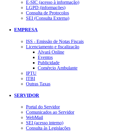
E-SIC (acesso à informação)
LGPD (informações)
Consulta de Protocolos
SEI (Consulta Externa)
EMPRESA
ISS - Emissão de Notas Fiscais
Licenciamento e fiscalização
Alvará Online
Eventos
Publicidade
Comércio Ambulante
IPTU
ITBI
Outras Taxas
SERVIDOR
Portal do Servidor
Comunicados ao Servidor
WebMail
SEI (acesso interno)
Consulta às Legislações