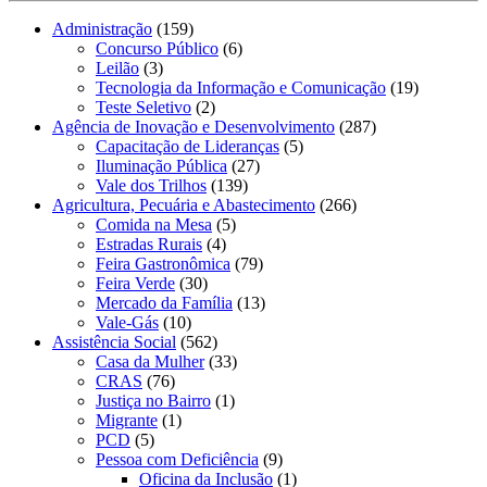
Administração
(159)
Concurso Público
(6)
Leilão
(3)
Tecnologia da Informação e Comunicação
(19)
Teste Seletivo
(2)
Agência de Inovação e Desenvolvimento
(287)
Capacitação de Lideranças
(5)
Iluminação Pública
(27)
Vale dos Trilhos
(139)
Agricultura, Pecuária e Abastecimento
(266)
Comida na Mesa
(5)
Estradas Rurais
(4)
Feira Gastronômica
(79)
Feira Verde
(30)
Mercado da Família
(13)
Vale-Gás
(10)
Assistência Social
(562)
Casa da Mulher
(33)
CRAS
(76)
Justiça no Bairro
(1)
Migrante
(1)
PCD
(5)
Pessoa com Deficiência
(9)
Oficina da Inclusão
(1)