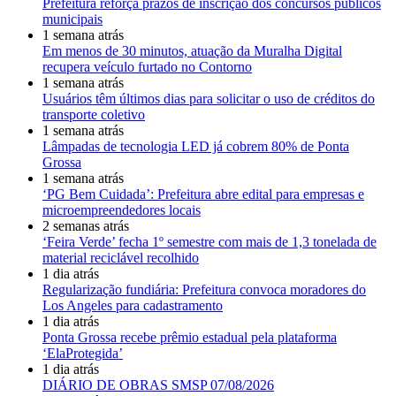
Prefeitura reforça prazos de inscrição dos concursos públicos
municipais
1 semana atrás
Em menos de 30 minutos, atuação da Muralha Digital
recupera veículo furtado no Contorno
1 semana atrás
Usuários têm últimos dias para solicitar o uso de créditos do
transporte coletivo
1 semana atrás
Lâmpadas de tecnologia LED já cobrem 80% de Ponta
Grossa
1 semana atrás
‘PG Bem Cuidada’: Prefeitura abre edital para empresas e
microempreendedores locais
2 semanas atrás
‘Feira Verde’ fecha 1º semestre com mais de 1,3 tonelada de
material reciclável recolhido
1 dia atrás
Regularização fundiária: Prefeitura convoca moradores do
Los Angeles para cadastramento
1 dia atrás
Ponta Grossa recebe prêmio estadual pela plataforma
‘ElaProtegida’
1 dia atrás
DIÁRIO DE OBRAS SMSP 07/08/2026