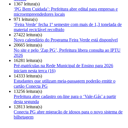
1367 leitura(s)
‘PG Bem Cuidada’: Prefeitura abre edital para empresas e
microempreendedores locais
971 leitura(s)
‘Feira Verde’ fecha 1º semestre com mais de 1,3 tonelada de
material reciclável recolhido
27422 leitura(s)
Novo calendário do Programa Feira Verde está disponível
20665 leitura(s)
No site e pelo ‘Zap PG’, Prefeitura libera consulta ao IPTU
2026
16281 leitura(s)
Pré-matrículas na Rede Municipal de Ensino para 2026
iniciam nesta terça (16)
14333 leitura(s)
Estudantes que utilizam meia-passagem poderão emitir o
cartão Conecta PG
13256 leitura(s)
Prefeitura abre cadastro on-line para o ‘Vale-Gás’ a partir
desta segunda
12813 leitura(s)
Conecta PG abre migração de idosos para o novo sistema de
bilhetagem