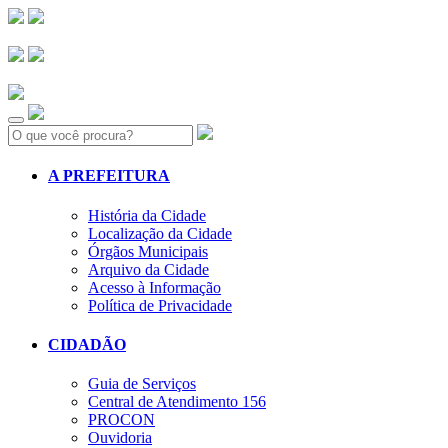
Search:
A PREFEITURA
História da Cidade
Localização da Cidade
Órgãos Municipais
Arquivo da Cidade
Acesso à Informação
Política de Privacidade
CIDADÃO
Guia de Serviços
Central de Atendimento 156
PROCON
Ouvidoria