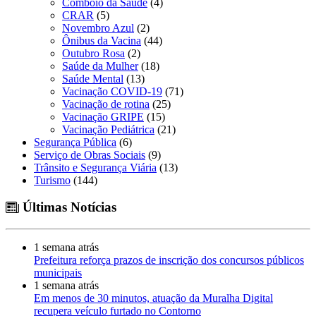
Comboio da Saúde
(4)
CRAR
(5)
Novembro Azul
(2)
Ônibus da Vacina
(44)
Outubro Rosa
(2)
Saúde da Mulher
(18)
Saúde Mental
(13)
Vacinação COVID-19
(71)
Vacinação de rotina
(25)
Vacinação GRIPE
(15)
Vacinação Pediátrica
(21)
Segurança Pública
(6)
Serviço de Obras Sociais
(9)
Trânsito e Segurança Viária
(13)
Turismo
(144)
Últimas Notícias
1 semana atrás
Prefeitura reforça prazos de inscrição dos concursos públicos
municipais
1 semana atrás
Em menos de 30 minutos, atuação da Muralha Digital
recupera veículo furtado no Contorno