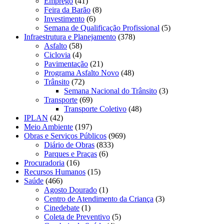
Emprego
(41)
Feira da Barão
(8)
Investimento
(6)
Semana de Qualificação Profissional
(5)
Infraestrutura e Planejamento
(378)
Asfalto
(58)
Ciclovia
(4)
Pavimentação
(21)
Programa Asfalto Novo
(48)
Trânsito
(72)
Semana Nacional do Trânsito
(3)
Transporte
(69)
Transporte Coletivo
(48)
IPLAN
(42)
Meio Ambiente
(197)
Obras e Serviços Públicos
(969)
Diário de Obras
(833)
Parques e Praças
(6)
Procuradoria
(16)
Recursos Humanos
(15)
Saúde
(466)
Agosto Dourado
(1)
Centro de Atendimento da Criança
(3)
Cinedebate
(1)
Coleta de Preventivo
(5)