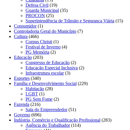
Defesa Civil
(19)
Guarda Municipal
(35)
PROCON
(25)
Superintendência de Trânsito e Segurança Viária
(15)
Consumidor
(1)
Controladoria Geral do Município
(7)
Cultura
(466)
Corpus Christi
(1)
Festival de Inverno
(4)
PG Memória
(2)
Educação
(203)
Congresso de Educação
(2)
Educação Especial Inclusiva
(2)
Infraestrutura escolar
(3)
Esportes
(340)
Família e Desenvolvimento Social
(229)
Habitação
(28)
LGBT
(1)
PG Sem Fome
(2)
Fazenda
(216)
Sala do Empreendedor
(51)
Governo
(696)
Indústria, Comércio e Qualificação Profissional
(283)
Agência do Trabalhador
(114)