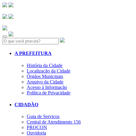
Search:
A PREFEITURA
História da Cidade
Localização da Cidade
Órgãos Municipais
Arquivo da Cidade
Acesso à Informação
Política de Privacidade
CIDADÃO
Guia de Serviços
Central de Atendimento 156
PROCON
Ouvidoria