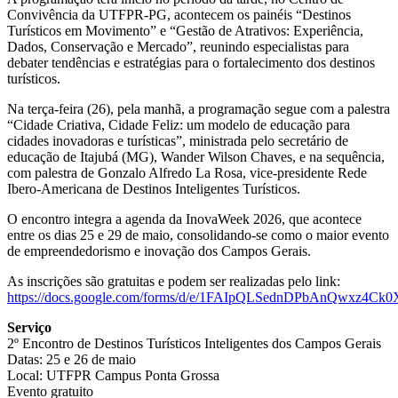
Convivência da UTFPR-PG, acontecem os painéis “Destinos
Turísticos em Movimento” e “Gestão de Atrativos: Experiência,
Dados, Conservação e Mercado”, reunindo especialistas para
debater tendências e estratégias para o fortalecimento dos destinos
turísticos.
Na terça-feira (26), pela manhã, a programação segue com a palestra
“Cidade Criativa, Cidade Feliz: um modelo de educação para
cidades inovadoras e turísticas”, ministrada pelo secretário de
educação de Itajubá (MG), Wander Wilson Chaves, e na sequência,
com palestra de Gonzalo Alfredo La Rosa, vice-presidente Rede
Ibero-Americana de Destinos Inteligentes Turísticos.
O encontro integra a agenda da InovaWeek 2026, que acontece
entre os dias 25 e 29 de maio, consolidando-se como o maior evento
de empreendedorismo e inovação dos Campos Gerais.
As inscrições são gratuitas e podem ser realizadas pelo link:
https://docs.google.com/forms/d/e/1FAIpQLSednDPbAnQwxz4
Serviço
2º Encontro de Destinos Turísticos Inteligentes dos Campos Gerais
Datas: 25 e 26 de maio
Local: UTFPR Campus Ponta Grossa
Evento gratuito