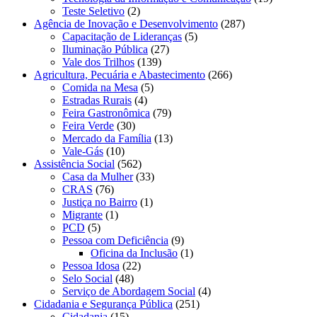
Teste Seletivo
(2)
Agência de Inovação e Desenvolvimento
(287)
Capacitação de Lideranças
(5)
Iluminação Pública
(27)
Vale dos Trilhos
(139)
Agricultura, Pecuária e Abastecimento
(266)
Comida na Mesa
(5)
Estradas Rurais
(4)
Feira Gastronômica
(79)
Feira Verde
(30)
Mercado da Família
(13)
Vale-Gás
(10)
Assistência Social
(562)
Casa da Mulher
(33)
CRAS
(76)
Justiça no Bairro
(1)
Migrante
(1)
PCD
(5)
Pessoa com Deficiência
(9)
Oficina da Inclusão
(1)
Pessoa Idosa
(22)
Selo Social
(48)
Serviço de Abordagem Social
(4)
Cidadania e Segurança Pública
(251)
Cidadania
(15)