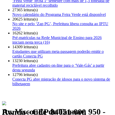
‘Feira Verde’ fecha 1º semestre com mais de 1,3 tonelada de
material reciclável recolhido
27365 leitura(s)
Novo calendário do Programa Feira Verde está disponível
20625 leitura(s)
No site e pelo ‘Zap PG’, Prefeitura libera consulta ao IPTU
2026
16262 leitura(s)
Pré-matrículas na Rede Municipal de Ensino para 2026
iniciam nesta terça (16)
14309 leitura(s)
Estudantes que utilizam meia-passagem poderão emitir o
cartão Conecta PG
13230 leitura(s)
Prefeitura abre cadastro on-line para o ‘Vale-Gás’ a partir
desta segunda
12796 leitura(s)
Conecta PG abre migração de idosos para o novo sistema de
bilhetagem
Av. Visconde de Taunay, 950 - Ronda - CEP 84051-000