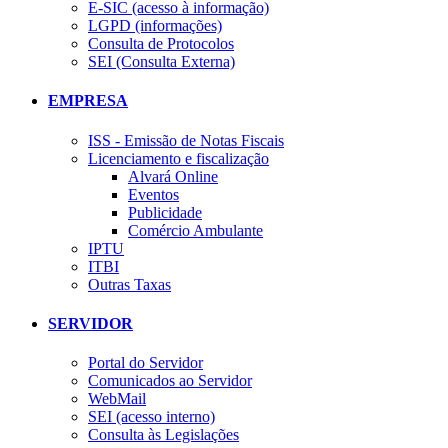
E-SIC (acesso à informação)
LGPD (informações)
Consulta de Protocolos
SEI (Consulta Externa)
EMPRESA
ISS - Emissão de Notas Fiscais
Licenciamento e fiscalização
Alvará Online
Eventos
Publicidade
Comércio Ambulante
IPTU
ITBI
Outras Taxas
SERVIDOR
Portal do Servidor
Comunicados ao Servidor
WebMail
SEI (acesso interno)
Consulta às Legislações