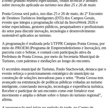
Evento gratuito reunirá especialistas, visitas técnicas e debates
sobre inovação aplicada ao turismo nos dias 25 e 26 de maio
Ponta Grossa será palco, nos dias 25 e 26 de maio, do 2º Encontro
de Destinos Turísticos Inteligentes (DTI) dos Campos Gerais,
evento que integra a programação oficial da InovaWeek 2026 e
reúne especialistas, gestores públicos, pesquisadores e profissionais
do setor para discutir inovação, tecnologia e desenvolvimento
sustentável aplicados ao turismo.
A programação é realizada pela UTFPR Campus Ponta Grossa, por
meio do PROEM (Programa de Empreendedorismo e Inovação), em
parceria com o Sebrae, e contará com participação ativa da
Prefeitura de Ponta Grossa, por meio da Secretaria Municipal de
Turismo, com palestras e mediações ao longo do encontro.
O secretário municipal de Turismo, Paulo Stachowiak, destaca que o
evento reforça o posicionamento estratégico do município na
construção de soluções inovadoras para o setor. “Ponta Grossa tem
avançado na estruturação de políticas públicas voltadas ao turismo
inteligente, conectando inovação, tecnologia e experiência turística.
Receber e participar de um encontro como este fortalece esse
movimento e amplia o debate sobre o futuro do turismo regional”,
afirma.
A programação terá início no período da tarde, no Centro de