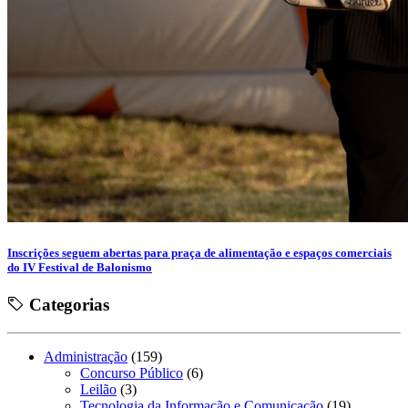
Inscrições seguem abertas para praça de alimentação e espaços comerciais
do IV Festival de Balonismo
Categorias
Administração
(159)
Concurso Público
(6)
Leilão
(3)
Tecnologia da Informação e Comunicação
(19)