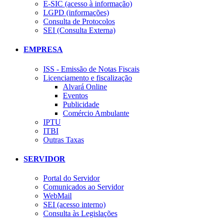
E-SIC (acesso à informação)
LGPD (informações)
Consulta de Protocolos
SEI (Consulta Externa)
EMPRESA
ISS - Emissão de Notas Fiscais
Licenciamento e fiscalização
Alvará Online
Eventos
Publicidade
Comércio Ambulante
IPTU
ITBI
Outras Taxas
SERVIDOR
Portal do Servidor
Comunicados ao Servidor
WebMail
SEI (acesso interno)
Consulta às Legislações