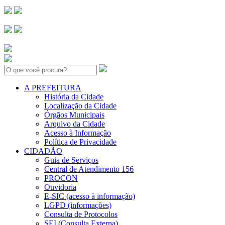
Search:
A PREFEITURA
História da Cidade
Localização da Cidade
Órgãos Municipais
Arquivo da Cidade
Acesso à Informação
Política de Privacidade
CIDADÃO
Guia de Serviços
Central de Atendimento 156
PROCON
Ouvidoria
E-SIC (acesso à informação)
LGPD (informações)
Consulta de Protocolos
SEI (Consulta Externa)