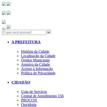
Search:
A PREFEITURA
História da Cidade
Localização da Cidade
Órgãos Municipais
Arquivo da Cidade
Acesso à Informação
Política de Privacidade
CIDADÃO
Guia de Serviços
Central de Atendimento 156
PROCON
Ouvidoria