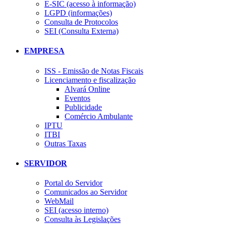
E-SIC (acesso à informação)
LGPD (informações)
Consulta de Protocolos
SEI (Consulta Externa)
EMPRESA
ISS - Emissão de Notas Fiscais
Licenciamento e fiscalização
Alvará Online
Eventos
Publicidade
Comércio Ambulante
IPTU
ITBI
Outras Taxas
SERVIDOR
Portal do Servidor
Comunicados ao Servidor
WebMail
SEI (acesso interno)
Consulta às Legislações