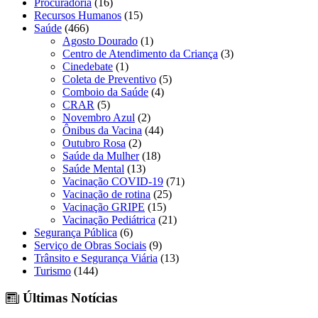
Procuradoria
(16)
Recursos Humanos
(15)
Saúde
(466)
Agosto Dourado
(1)
Centro de Atendimento da Criança
(3)
Cinedebate
(1)
Coleta de Preventivo
(5)
Comboio da Saúde
(4)
CRAR
(5)
Novembro Azul
(2)
Ônibus da Vacina
(44)
Outubro Rosa
(2)
Saúde da Mulher
(18)
Saúde Mental
(13)
Vacinação COVID-19
(71)
Vacinação de rotina
(25)
Vacinação GRIPE
(15)
Vacinação Pediátrica
(21)
Segurança Pública
(6)
Serviço de Obras Sociais
(9)
Trânsito e Segurança Viária
(13)
Turismo
(144)
Últimas Notícias