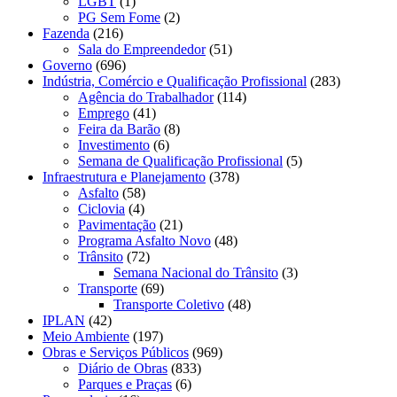
LGBT
(1)
PG Sem Fome
(2)
Fazenda
(216)
Sala do Empreendedor
(51)
Governo
(696)
Indústria, Comércio e Qualificação Profissional
(283)
Agência do Trabalhador
(114)
Emprego
(41)
Feira da Barão
(8)
Investimento
(6)
Semana de Qualificação Profissional
(5)
Infraestrutura e Planejamento
(378)
Asfalto
(58)
Ciclovia
(4)
Pavimentação
(21)
Programa Asfalto Novo
(48)
Trânsito
(72)
Semana Nacional do Trânsito
(3)
Transporte
(69)
Transporte Coletivo
(48)
IPLAN
(42)
Meio Ambiente
(197)
Obras e Serviços Públicos
(969)
Diário de Obras
(833)
Parques e Praças
(6)