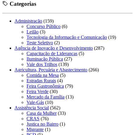
Categorias
Administração
(159)
Concurso Público
(6)
Leilão
(3)
Tecnologia da Informação e Comunicação
(19)
Teste Seletivo
(2)
Agência de Inovação e Desenvolvimento
(287)
Capacitação de Lideranças
(5)
Iluminação Pública
(27)
Vale dos Trilhos
(139)
Agricultura, Pecuária e Abastecimento
(266)
Comida na Mesa
(5)
Estradas Rurais
(4)
Feira Gastronômica
(79)
Feira Verde
(30)
Mercado da Família
(13)
Vale-Gás
(10)
Assistência Social
(562)
Casa da Mulher
(33)
CRAS
(76)
Justiça no Bairro
(1)
Migrante
(1)
PCD
(5)