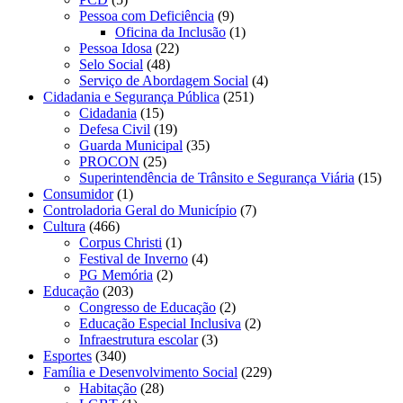
Pessoa com Deficiência
(9)
Oficina da Inclusão
(1)
Pessoa Idosa
(22)
Selo Social
(48)
Serviço de Abordagem Social
(4)
Cidadania e Segurança Pública
(251)
Cidadania
(15)
Defesa Civil
(19)
Guarda Municipal
(35)
PROCON
(25)
Superintendência de Trânsito e Segurança Viária
(15)
Consumidor
(1)
Controladoria Geral do Município
(7)
Cultura
(466)
Corpus Christi
(1)
Festival de Inverno
(4)
PG Memória
(2)
Educação
(203)
Congresso de Educação
(2)
Educação Especial Inclusiva
(2)
Infraestrutura escolar
(3)
Esportes
(340)
Família e Desenvolvimento Social
(229)
Habitação
(28)