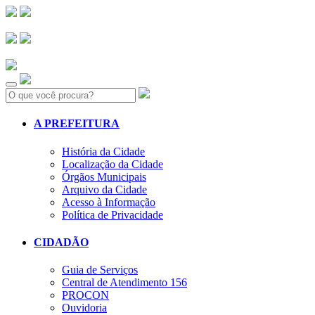
Search:
A PREFEITURA
História da Cidade
Localização da Cidade
Órgãos Municipais
Arquivo da Cidade
Acesso à Informação
Política de Privacidade
CIDADÃO
Guia de Serviços
Central de Atendimento 156
PROCON
Ouvidoria