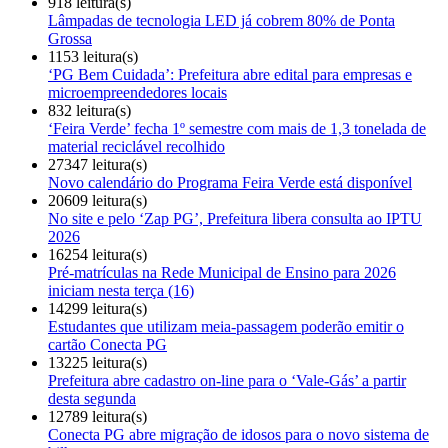
918 leitura(s)
Lâmpadas de tecnologia LED já cobrem 80% de Ponta
Grossa
1153 leitura(s)
‘PG Bem Cuidada’: Prefeitura abre edital para empresas e
microempreendedores locais
832 leitura(s)
‘Feira Verde’ fecha 1º semestre com mais de 1,3 tonelada de
material reciclável recolhido
27347 leitura(s)
Novo calendário do Programa Feira Verde está disponível
20609 leitura(s)
No site e pelo ‘Zap PG’, Prefeitura libera consulta ao IPTU
2026
16254 leitura(s)
Pré-matrículas na Rede Municipal de Ensino para 2026
iniciam nesta terça (16)
14299 leitura(s)
Estudantes que utilizam meia-passagem poderão emitir o
cartão Conecta PG
13225 leitura(s)
Prefeitura abre cadastro on-line para o ‘Vale-Gás’ a partir
desta segunda
12789 leitura(s)
Conecta PG abre migração de idosos para o novo sistema de