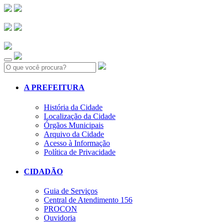
Search:
A PREFEITURA
História da Cidade
Localização da Cidade
Órgãos Municipais
Arquivo da Cidade
Acesso à Informação
Política de Privacidade
CIDADÃO
Guia de Serviços
Central de Atendimento 156
PROCON
Ouvidoria