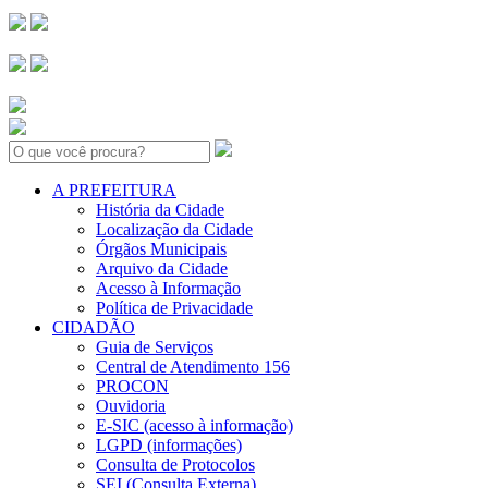
Search:
A PREFEITURA
História da Cidade
Localização da Cidade
Órgãos Municipais
Arquivo da Cidade
Acesso à Informação
Política de Privacidade
CIDADÃO
Guia de Serviços
Central de Atendimento 156
PROCON
Ouvidoria
E-SIC (acesso à informação)
LGPD (informações)
Consulta de Protocolos
SEI (Consulta Externa)