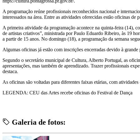
https://cultura.pontagrossa.pr.gov.br/.
A programação reúne profissionais reconhecidos nacional e internacion
interessados na área. Entre as atividades oferecidas estão oficinas de
A primeira atividade da programação acontece na quinta-feira (14), c
de artistas criativos”, ministrada por Paulo Eduardo Ribeiro, às 19 ho
a partir de 15 anos. No domingo (18), a programação da semana segue 
Algumas oficinas já estão com inscrições encerradas devido à grande
Segundo o secretário municipal de Cultura, Alberto Portugal, as ofici
apresentações, mas também de aprendizado. Trazer profissionais experi
destaca.
As oficinas são voltadas para diferentes faixas etárias, com atividades 
LEGENDA: CEU das Artes recebe oficinas do Festival de Dança
Galeria de fotos: