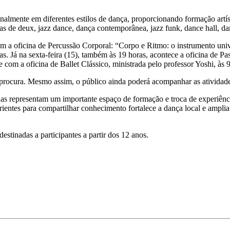
almente em diferentes estilos de dança, proporcionando formação artíst
 pas de deux, jazz dance, dança contemporânea, jazz funk, dance hall, da
om a oficina de Percussão Corporal: “Corpo e Ritmo: o instrumento uni
ras. Já na sexta-feira (15), também às 19 horas, acontece a oficina de P
com a oficina de Ballet Clássico, ministrada pelo professor Yoshi, às
 procura. Mesmo assim, o público ainda poderá acompanhar as atividad
nas representam um importante espaço de formação e troca de experiênci
entes para compartilhar conhecimento fortalece a dança local e amplia 
destinadas a participantes a partir dos 12 anos.