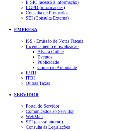
E-SIC (acesso à informação)
LGPD (informações)
Consulta de Protocolos
SEI (Consulta Externa)
EMPRESA
ISS - Emissão de Notas Fiscais
Licenciamento e fiscalização
Alvará Online
Eventos
Publicidade
Comércio Ambulante
IPTU
ITBI
Outras Taxas
SERVIDOR
Portal do Servidor
Comunicados ao Servidor
WebMail
SEI (acesso interno)
Consulta às Legislações