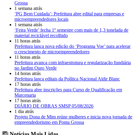
Grossa
1 semana atrás
‘PG Bem Cuidada’: Prefeitura abre edital para empresas e
microempreendedores locais
1 semana atrás
‘Feira Verde’ fecha 1º semestre com mais de 1,3 tonelada de
material reciclável recolhido
11 horas atrás
Prefeitura lança nova edição do ‘Programa Voe’ para acelerar
o crescimento de microempreendedores
11 horas atrás
Prefeitura avança com infraestrutura e regularização fundiária
no Jardim Ouro Verde
14 horas atrás
Prefeitura lança editais da Política Nacional Aldir Blanc
17 horas atrás
Prefeitura abre inscrições para Curso de Qualificação em
Marcenaria
17 horas atrás
DIÁRIO DE OBRAS SMSP 05/08/2026
1 dia atrás
Projeto Dona de Mim reúne mulheres e inicia nova jornada de
empreendedorismo em Ponta Grossa
Notícias Mais Lidas