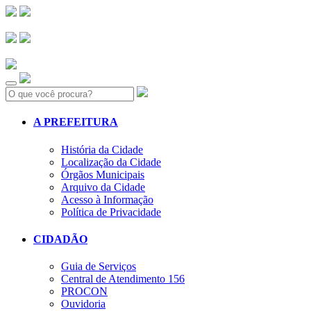
Search:
A PREFEITURA
História da Cidade
Localização da Cidade
Órgãos Municipais
Arquivo da Cidade
Acesso à Informação
Política de Privacidade
CIDADÃO
Guia de Serviços
Central de Atendimento 156
PROCON
Ouvidoria