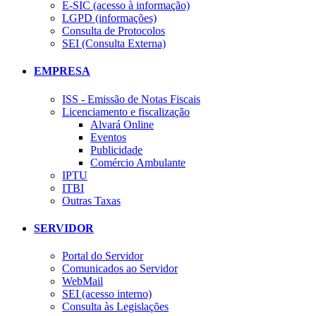
E-SIC (acesso à informação)
LGPD (informações)
Consulta de Protocolos
SEI (Consulta Externa)
EMPRESA
ISS - Emissão de Notas Fiscais
Licenciamento e fiscalização
Alvará Online
Eventos
Publicidade
Comércio Ambulante
IPTU
ITBI
Outras Taxas
SERVIDOR
Portal do Servidor
Comunicados ao Servidor
WebMail
SEI (acesso interno)
Consulta às Legislações