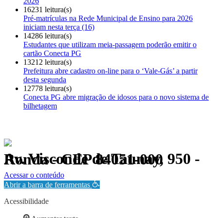
2026
16231 leitura(s)
Pré-matrículas na Rede Municipal de Ensino para 2026
iniciam nesta terça (16)
14286 leitura(s)
Estudantes que utilizam meia-passagem poderão emitir o
cartão Conecta PG
13212 leitura(s)
Prefeitura abre cadastro on-line para o ‘Vale-Gás’ a partir
desta segunda
12778 leitura(s)
Conecta PG abre migração de idosos para o novo sistema de
bilhetagem
Av. Visconde de Taunay, 950 - Ronda - CEP 84051-000
Política de Privacidade.
Acessar o conteúdo
Abrir a barra de ferramentas
Acessibilidade