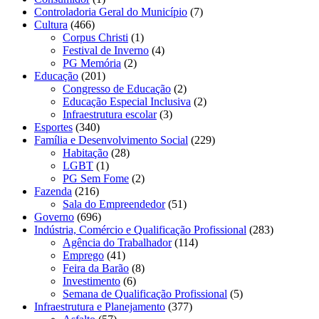
Controladoria Geral do Município
(7)
Cultura
(466)
Corpus Christi
(1)
Festival de Inverno
(4)
PG Memória
(2)
Educação
(201)
Congresso de Educação
(2)
Educação Especial Inclusiva
(2)
Infraestrutura escolar
(3)
Esportes
(340)
Família e Desenvolvimento Social
(229)
Habitação
(28)
LGBT
(1)
PG Sem Fome
(2)
Fazenda
(216)
Sala do Empreendedor
(51)
Governo
(696)
Indústria, Comércio e Qualificação Profissional
(283)
Agência do Trabalhador
(114)
Emprego
(41)
Feira da Barão
(8)
Investimento
(6)
Semana de Qualificação Profissional
(5)
Infraestrutura e Planejamento
(377)