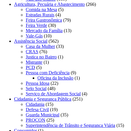
Agricultura, Pecuária e Abastecimento
(266)
Comida na Mesa
(5)
Estradas Rurais
(4)
Feira Gastronômica
(79)
Feira Verde
(30)
Mercado da Família
(13)
Vale-Gás
(10)
Assistência Social
(562)
Casa da Mulher
(33)
CRAS
(76)
Justiça no Bairro
(1)
Migrante
(1)
PCD
(5)
Pessoa com Deficiência
(9)
Oficina da Inclusão
(1)
Pessoa Idosa
(22)
Selo Social
(48)
Serviço de Abordagem Social
(4)
Cidadania e Segurança Pública
(251)
Cidadania
(15)
Defesa Civil
(19)
Guarda Municipal
(35)
PROCON
(25)
Superintendência de Trânsito e Segurança Viária
(15)
Consumidor
(1)