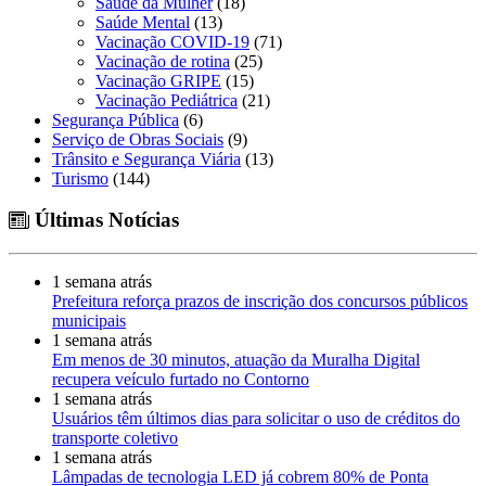
Saúde da Mulher
(18)
Saúde Mental
(13)
Vacinação COVID-19
(71)
Vacinação de rotina
(25)
Vacinação GRIPE
(15)
Vacinação Pediátrica
(21)
Segurança Pública
(6)
Serviço de Obras Sociais
(9)
Trânsito e Segurança Viária
(13)
Turismo
(144)
Últimas Notícias
1 semana atrás
Prefeitura reforça prazos de inscrição dos concursos públicos
municipais
1 semana atrás
Em menos de 30 minutos, atuação da Muralha Digital
recupera veículo furtado no Contorno
1 semana atrás
Usuários têm últimos dias para solicitar o uso de créditos do
transporte coletivo
1 semana atrás
Lâmpadas de tecnologia LED já cobrem 80% de Ponta