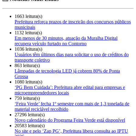
1663 leitura(s)
Prefeitura reforça prazos de inscrição dos concursos públicos
municipais
1132 leitura(s)
Em menos de 30 minutos, atuação da Muralha Digital
recupera veículo furtado no Contorno
1036 leitura(s)
Usuários têm últimos dias para solicitar o uso de créditos do
transporte coletivo
863 leitura(s)
Lâmpadas de tecnologia LED já cobrem 80% de Ponta
Grossa
1080 leitura(s)
‘PG Bem Cuidada’: Prefeitura abre edital para empresas e
microempreendedores locais
759 leitura(s)
‘Feira Verde’ fecha 1º semestre com mais de 1,3 tonelada de
material reciclável recolhido
27296 leitura(s)
Novo calendário do Programa Feira Verde está disponível
20583 leitura(s)
No site e pelo ‘Zap PG’, Prefeitura libera consulta ao IPTU