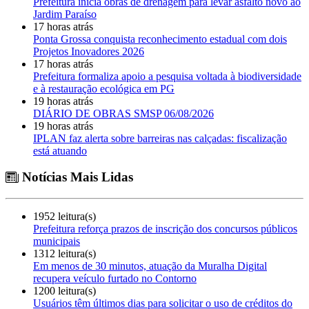
Prefeitura inicia obras de drenagem para levar asfalto novo ao
Jardim Paraíso
17 horas atrás
Ponta Grossa conquista reconhecimento estadual com dois
Projetos Inovadores 2026
17 horas atrás
Prefeitura formaliza apoio a pesquisa voltada à biodiversidade
e à restauração ecológica em PG
19 horas atrás
DIÁRIO DE OBRAS SMSP 06/08/2026
19 horas atrás
IPLAN faz alerta sobre barreiras nas calçadas: fiscalização
está atuando
Notícias Mais Lidas
1952 leitura(s)
Prefeitura reforça prazos de inscrição dos concursos públicos
municipais
1312 leitura(s)
Em menos de 30 minutos, atuação da Muralha Digital
recupera veículo furtado no Contorno
1200 leitura(s)
Usuários têm últimos dias para solicitar o uso de créditos do