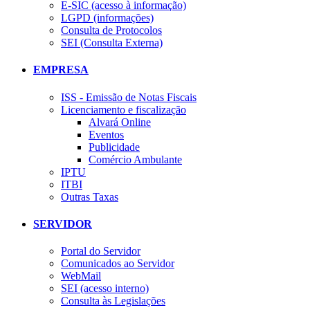
E-SIC (acesso à informação)
LGPD (informações)
Consulta de Protocolos
SEI (Consulta Externa)
EMPRESA
ISS - Emissão de Notas Fiscais
Licenciamento e fiscalização
Alvará Online
Eventos
Publicidade
Comércio Ambulante
IPTU
ITBI
Outras Taxas
SERVIDOR
Portal do Servidor
Comunicados ao Servidor
WebMail
SEI (acesso interno)
Consulta às Legislações