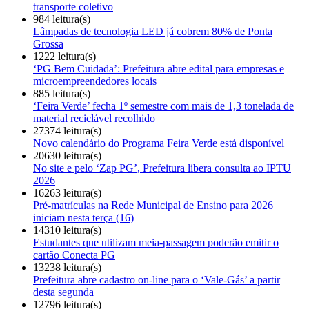
transporte coletivo
984 leitura(s)
Lâmpadas de tecnologia LED já cobrem 80% de Ponta
Grossa
1222 leitura(s)
‘PG Bem Cuidada’: Prefeitura abre edital para empresas e
microempreendedores locais
885 leitura(s)
‘Feira Verde’ fecha 1º semestre com mais de 1,3 tonelada de
material reciclável recolhido
27374 leitura(s)
Novo calendário do Programa Feira Verde está disponível
20630 leitura(s)
No site e pelo ‘Zap PG’, Prefeitura libera consulta ao IPTU
2026
16263 leitura(s)
Pré-matrículas na Rede Municipal de Ensino para 2026
iniciam nesta terça (16)
14310 leitura(s)
Estudantes que utilizam meia-passagem poderão emitir o
cartão Conecta PG
13238 leitura(s)
Prefeitura abre cadastro on-line para o ‘Vale-Gás’ a partir
desta segunda
12796 leitura(s)