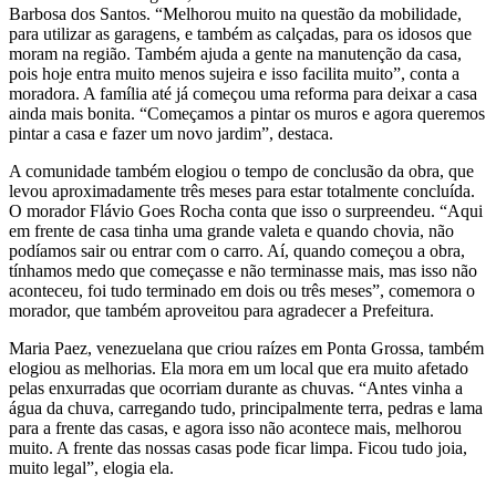
Barbosa dos Santos. “Melhorou muito na questão da mobilidade,
para utilizar as garagens, e também as calçadas, para os idosos que
moram na região. Também ajuda a gente na manutenção da casa,
pois hoje entra muito menos sujeira e isso facilita muito”, conta a
moradora. A família até já começou uma reforma para deixar a casa
ainda mais bonita. “Começamos a pintar os muros e agora queremos
pintar a casa e fazer um novo jardim”, destaca.
A comunidade também elogiou o tempo de conclusão da obra, que
levou aproximadamente três meses para estar totalmente concluída.
O morador Flávio Goes Rocha conta que isso o surpreendeu. “Aqui
em frente de casa tinha uma grande valeta e quando chovia, não
podíamos sair ou entrar com o carro. Aí, quando começou a obra,
tínhamos medo que começasse e não terminasse mais, mas isso não
aconteceu, foi tudo terminado em dois ou três meses”, comemora o
morador, que também aproveitou para agradecer a Prefeitura.
Maria Paez, venezuelana que criou raízes em Ponta Grossa, também
elogiou as melhorias. Ela mora em um local que era muito afetado
pelas enxurradas que ocorriam durante as chuvas. “Antes vinha a
água da chuva, carregando tudo, principalmente terra, pedras e lama
para a frente das casas, e agora isso não acontece mais, melhorou
muito. A frente das nossas casas pode ficar limpa. Ficou tudo joia,
muito legal”, elogia ela.