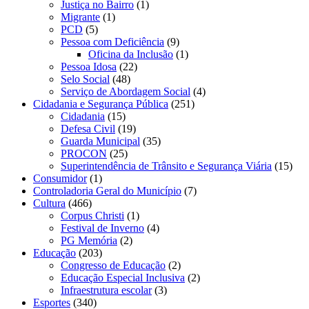
Justiça no Bairro
(1)
Migrante
(1)
PCD
(5)
Pessoa com Deficiência
(9)
Oficina da Inclusão
(1)
Pessoa Idosa
(22)
Selo Social
(48)
Serviço de Abordagem Social
(4)
Cidadania e Segurança Pública
(251)
Cidadania
(15)
Defesa Civil
(19)
Guarda Municipal
(35)
PROCON
(25)
Superintendência de Trânsito e Segurança Viária
(15)
Consumidor
(1)
Controladoria Geral do Município
(7)
Cultura
(466)
Corpus Christi
(1)
Festival de Inverno
(4)
PG Memória
(2)
Educação
(203)
Congresso de Educação
(2)
Educação Especial Inclusiva
(2)
Infraestrutura escolar
(3)
Esportes
(340)