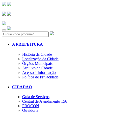
Search:
A PREFEITURA
História da Cidade
Localização da Cidade
Órgãos Municipais
Arquivo da Cidade
Acesso à Informação
Política de Privacidade
CIDADÃO
Guia de Serviços
Central de Atendimento 156
PROCON
Ouvidoria