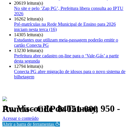
20619 leitura(s)
No site e pelo ‘Zap PG’, Prefeitura libera consulta ao IPTU
2026
16262 leitura(s)
Pré-matrículas na Rede Municipal de Ensino para 2026
iniciam nesta terça (16)
14305 leitura(s)
Estudantes que utilizam meia-passagem poderão emitir o
cartão Conecta PG
13230 leitura(s)
Prefeitura abre cadastro on-line para o ‘Vale-Gás’ a partir
desta segunda
12794 leitura(s)
Conecta PG abre migração de idosos para o novo sistema de
bilhetagem
Av. Visconde de Taunay, 950 - Ronda - CEP 84051-000
Política de Privacidade.
Acessar o conteúdo
Abrir a barra de ferramentas