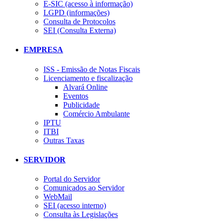
E-SIC (acesso à informação)
LGPD (informações)
Consulta de Protocolos
SEI (Consulta Externa)
EMPRESA
ISS - Emissão de Notas Fiscais
Licenciamento e fiscalização
Alvará Online
Eventos
Publicidade
Comércio Ambulante
IPTU
ITBI
Outras Taxas
SERVIDOR
Portal do Servidor
Comunicados ao Servidor
WebMail
SEI (acesso interno)
Consulta às Legislações