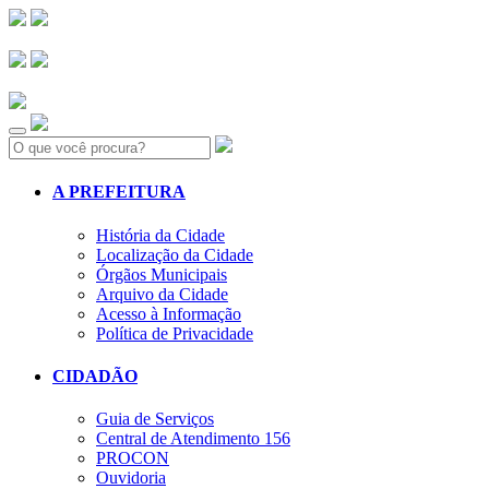
Search:
A PREFEITURA
História da Cidade
Localização da Cidade
Órgãos Municipais
Arquivo da Cidade
Acesso à Informação
Política de Privacidade
CIDADÃO
Guia de Serviços
Central de Atendimento 156
PROCON
Ouvidoria