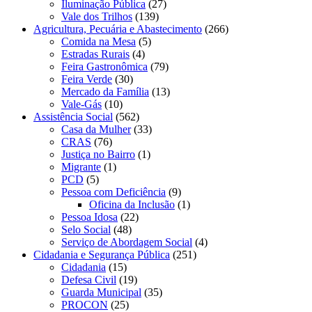
Iluminação Pública
(27)
Vale dos Trilhos
(139)
Agricultura, Pecuária e Abastecimento
(266)
Comida na Mesa
(5)
Estradas Rurais
(4)
Feira Gastronômica
(79)
Feira Verde
(30)
Mercado da Família
(13)
Vale-Gás
(10)
Assistência Social
(562)
Casa da Mulher
(33)
CRAS
(76)
Justiça no Bairro
(1)
Migrante
(1)
PCD
(5)
Pessoa com Deficiência
(9)
Oficina da Inclusão
(1)
Pessoa Idosa
(22)
Selo Social
(48)
Serviço de Abordagem Social
(4)
Cidadania e Segurança Pública
(251)
Cidadania
(15)
Defesa Civil
(19)
Guarda Municipal
(35)
PROCON
(25)