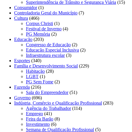
Superintendência de Trânsito e Segurança Viária
(15)
Consumidor
(1)
Controladoria Geral do Município
(7)
Cultura
(466)
Corpus Christi
(1)
Festival de Inverno
(4)
PG Memória
(2)
Educação
(203)
Congresso de Educação
(2)
Educação Especial Inclusiva
(2)
Infraestrutura escolar
(3)
Esportes
(340)
Família e Desenvolvimento Social
(229)
Habitação
(28)
LGBT
(1)
PG Sem Fome
(2)
Fazenda
(216)
Sala do Empreendedor
(51)
Governo
(696)
Indústria, Comércio e Qualificação Profissional
(283)
Agência do Trabalhador
(114)
Emprego
(41)
Feira da Barão
(8)
Investimento
(6)
Semana de Qualificação Profissional
(5)