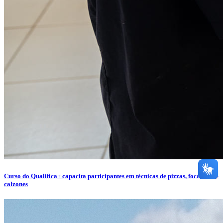
Curso do Qualifica+ capacita participantes em técnicas de pizzas, focaccias e
calzones