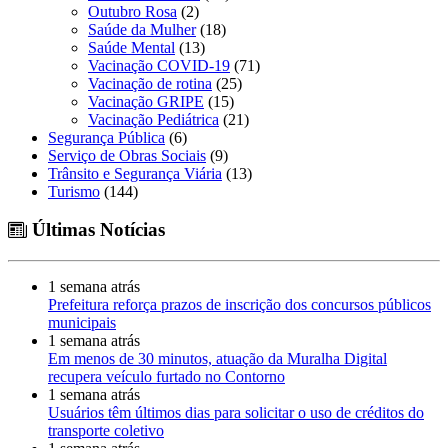
Outubro Rosa
(2)
Saúde da Mulher
(18)
Saúde Mental
(13)
Vacinação COVID-19
(71)
Vacinação de rotina
(25)
Vacinação GRIPE
(15)
Vacinação Pediátrica
(21)
Segurança Pública
(6)
Serviço de Obras Sociais
(9)
Trânsito e Segurança Viária
(13)
Turismo
(144)
Últimas Notícias
1 semana atrás
Prefeitura reforça prazos de inscrição dos concursos públicos
municipais
1 semana atrás
Em menos de 30 minutos, atuação da Muralha Digital
recupera veículo furtado no Contorno
1 semana atrás
Usuários têm últimos dias para solicitar o uso de créditos do
transporte coletivo