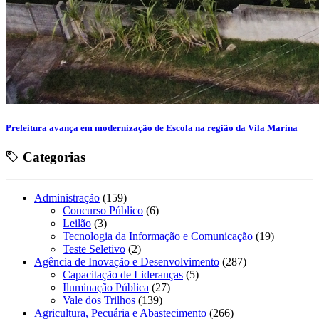
Prefeitura avança em modernização de Escola na região da Vila Marina
Categorias
Administração
(159)
Concurso Público
(6)
Leilão
(3)
Tecnologia da Informação e Comunicação
(19)
Teste Seletivo
(2)
Agência de Inovação e Desenvolvimento
(287)
Capacitação de Lideranças
(5)
Iluminação Pública
(27)
Vale dos Trilhos
(139)
Agricultura, Pecuária e Abastecimento
(266)