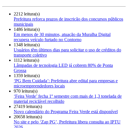
2212 leitura(s)
Prefeitura reforça prazos de inscrição dos concursos públicos
municipais
1486 leitura(s)
Em menos de 30 minutos, atuação da Muralha Digital
recupera veículo furtado no Contorno
1348 leitura(s)
Usuários têm últimos dias para solicitar o uso de créditos do
transporte coletivo
1112 leitura(s)
Lâmpadas de tecnologia LED já cobrem 80% de Ponta
Grossa
1359 leitura(s)
‘PG Bem Cuidada’: Prefeitura abre edital para empresas e
microempreendedores locais
970 leitura(s)
‘Feira Verde’ fecha 1º semestre com mais de 1,3 tonelada de
material reciclável recolhido
27419 leitura(s)
Novo calendário do Programa Feira Verde está disponível
20658 leitura(s)
No site e pelo ‘Zap PG’, Prefeitura libera consulta ao IPTU
2026