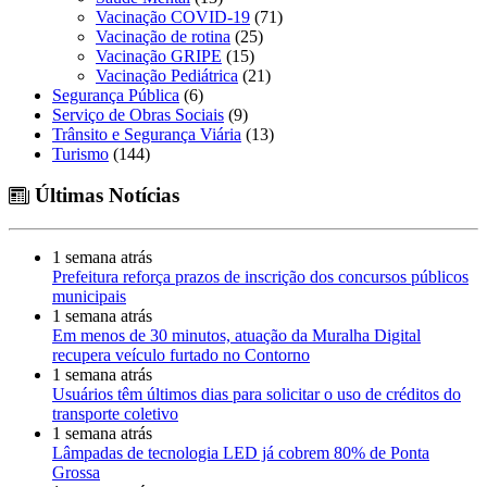
Vacinação COVID-19
(71)
Vacinação de rotina
(25)
Vacinação GRIPE
(15)
Vacinação Pediátrica
(21)
Segurança Pública
(6)
Serviço de Obras Sociais
(9)
Trânsito e Segurança Viária
(13)
Turismo
(144)
Últimas Notícias
1 semana atrás
Prefeitura reforça prazos de inscrição dos concursos públicos
municipais
1 semana atrás
Em menos de 30 minutos, atuação da Muralha Digital
recupera veículo furtado no Contorno
1 semana atrás
Usuários têm últimos dias para solicitar o uso de créditos do
transporte coletivo
1 semana atrás
Lâmpadas de tecnologia LED já cobrem 80% de Ponta
Grossa