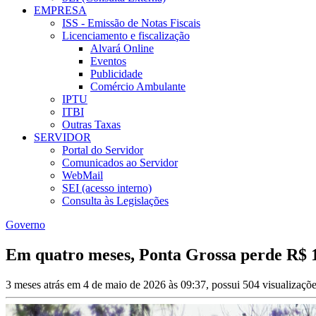
EMPRESA
ISS - Emissão de Notas Fiscais
Licenciamento e fiscalização
Alvará Online
Eventos
Publicidade
Comércio Ambulante
IPTU
ITBI
Outras Taxas
SERVIDOR
Portal do Servidor
Comunicados ao Servidor
WebMail
SEI (acesso interno)
Consulta às Legislações
Governo
Em quatro meses, Ponta Grossa perde R$ 
3 meses atrás em 4 de maio de 2026 às 09:37, possui 504 visualizaçõ