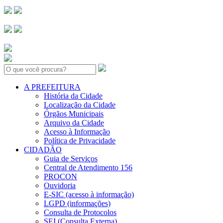
Search:
A PREFEITURA
História da Cidade
Localização da Cidade
Órgãos Municipais
Arquivo da Cidade
Acesso à Informação
Política de Privacidade
CIDADÃO
Guia de Serviços
Central de Atendimento 156
PROCON
Ouvidoria
E-SIC (acesso à informação)
LGPD (informações)
Consulta de Protocolos
SEI (Consulta Externa)