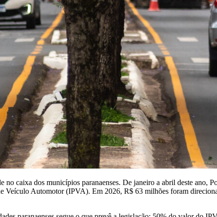
dade no caixa dos municípios paranaenses. De janeiro a abril deste ano
 de Veículo Automotor (IPVA). Em 2026, R$ 63 milhões foram direcion
cidades paranaenses segue o que prevê a legislação: 50% do valor do I