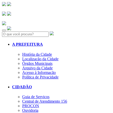
Search:
A PREFEITURA
História da Cidade
Localização da Cidade
Órgãos Municipais
Arquivo da Cidade
Acesso à Informação
Política de Privacidade
CIDADÃO
Guia de Serviços
Central de Atendimento 156
PROCON
Ouvidoria