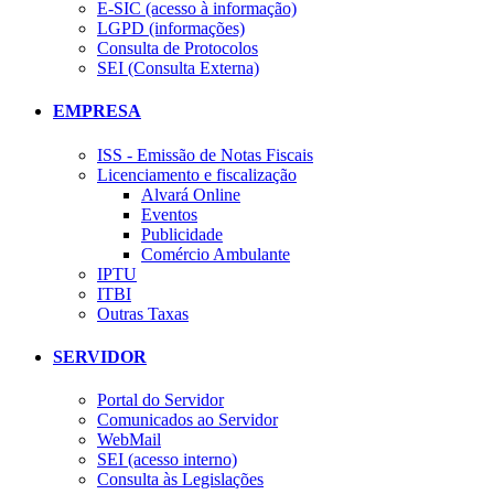
E-SIC (acesso à informação)
LGPD (informações)
Consulta de Protocolos
SEI (Consulta Externa)
EMPRESA
ISS - Emissão de Notas Fiscais
Licenciamento e fiscalização
Alvará Online
Eventos
Publicidade
Comércio Ambulante
IPTU
ITBI
Outras Taxas
SERVIDOR
Portal do Servidor
Comunicados ao Servidor
WebMail
SEI (acesso interno)
Consulta às Legislações