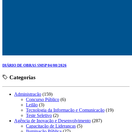
DIÁRIO DE OBRAS SMSP 04/08/2026
Categorias
Administração
(159)
Concurso Público
(6)
Leilão
(3)
Tecnologia da Informação e Comunicação
(19)
Teste Seletivo
(2)
Agência de Inovação e Desenvolvimento
(287)
Capacitação de Lideranças
(5)
Iluminação Pública
(27)