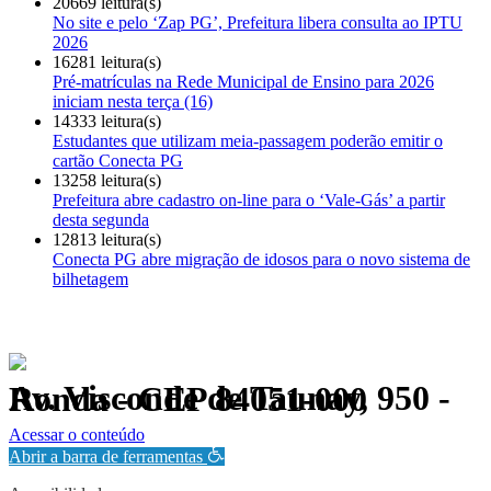
20669 leitura(s)
No site e pelo ‘Zap PG’, Prefeitura libera consulta ao IPTU
2026
16281 leitura(s)
Pré-matrículas na Rede Municipal de Ensino para 2026
iniciam nesta terça (16)
14333 leitura(s)
Estudantes que utilizam meia-passagem poderão emitir o
cartão Conecta PG
13258 leitura(s)
Prefeitura abre cadastro on-line para o ‘Vale-Gás’ a partir
desta segunda
12813 leitura(s)
Conecta PG abre migração de idosos para o novo sistema de
bilhetagem
Av. Visconde de Taunay, 950 - Ronda - CEP 84051-000
Política de Privacidade.
Acessar o conteúdo
Abrir a barra de ferramentas