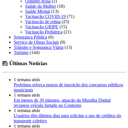
Outubro Rosa
(2)
Saúde da Mulher
(18)
Saúde Mental
(13)
Vacinação COVID-19
(71)
Vacinação de rotina
(25)
Vacinação GRIPE
(15)
Vacinação Pediátrica
(21)
Segurança Pública
(6)
Serviço de Obras Sociais
(9)
Trânsito e Segurança Viária
(13)
Turismo
(144)
Últimas Notícias
1 semana atrás
Prefeitura reforça prazos de inscrição dos concursos públicos
municipais
1 semana atrás
Em menos de 30 minutos, atuação da Muralha Digital
recupera veículo furtado no Contorno
1 semana atrás
Usuários têm últimos dias para solicitar o uso de créditos do
transporte coletivo
1 semana atrás