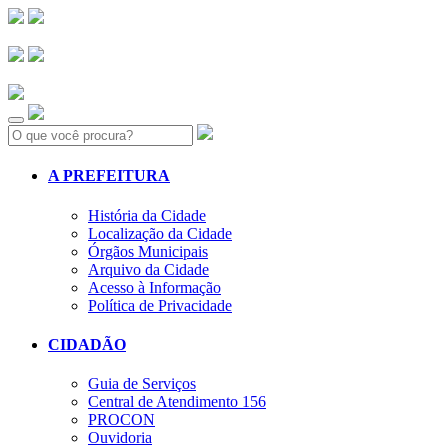
Search:
A PREFEITURA
História da Cidade
Localização da Cidade
Órgãos Municipais
Arquivo da Cidade
Acesso à Informação
Política de Privacidade
CIDADÃO
Guia de Serviços
Central de Atendimento 156
PROCON
Ouvidoria