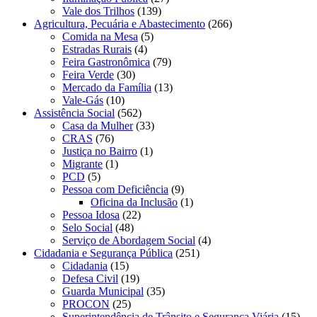
Vale dos Trilhos
(139)
Agricultura, Pecuária e Abastecimento
(266)
Comida na Mesa
(5)
Estradas Rurais
(4)
Feira Gastronômica
(79)
Feira Verde
(30)
Mercado da Família
(13)
Vale-Gás
(10)
Assistência Social
(562)
Casa da Mulher
(33)
CRAS
(76)
Justiça no Bairro
(1)
Migrante
(1)
PCD
(5)
Pessoa com Deficiência
(9)
Oficina da Inclusão
(1)
Pessoa Idosa
(22)
Selo Social
(48)
Serviço de Abordagem Social
(4)
Cidadania e Segurança Pública
(251)
Cidadania
(15)
Defesa Civil
(19)
Guarda Municipal
(35)
PROCON
(25)
Superintendência de Trânsito e Segurança Viária
(15)