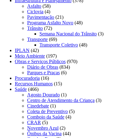
Infraestrutura e Planejamento
(378)
Asfalto
(58)
Ciclovia
(4)
Pavimentação
(21)
Programa Asfalto Novo
(48)
Trânsito
(72)
Semana Nacional do Trânsito
(3)
Transporte
(69)
Transporte Coletivo
(48)
IPLAN
(42)
Meio Ambiente
(197)
Obras e Serviços Públicos
(970)
Diário de Obras
(834)
Parques e Praças
(6)
Procuradoria
(16)
Recursos Humanos
(15)
Saúde
(466)
Agosto Dourado
(1)
Centro de Atendimento da Criança
(3)
Cinedebate
(1)
Coleta de Preventivo
(5)
Comboio da Saúde
(4)
CRAR
(5)
Novembro Azul
(2)
Ônibus da Vacina
(44)