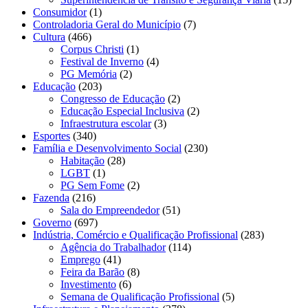
Consumidor
(1)
Controladoria Geral do Município
(7)
Cultura
(466)
Corpus Christi
(1)
Festival de Inverno
(4)
PG Memória
(2)
Educação
(203)
Congresso de Educação
(2)
Educação Especial Inclusiva
(2)
Infraestrutura escolar
(3)
Esportes
(340)
Família e Desenvolvimento Social
(230)
Habitação
(28)
LGBT
(1)
PG Sem Fome
(2)
Fazenda
(216)
Sala do Empreendedor
(51)
Governo
(697)
Indústria, Comércio e Qualificação Profissional
(283)
Agência do Trabalhador
(114)
Emprego
(41)
Feira da Barão
(8)
Investimento
(6)
Semana de Qualificação Profissional
(5)