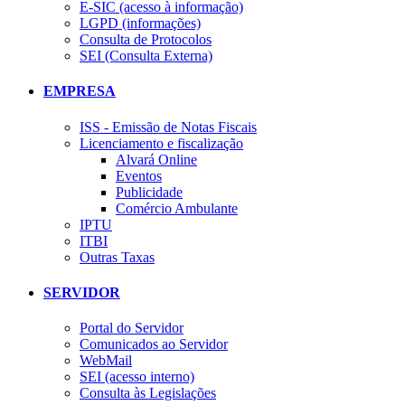
E-SIC (acesso à informação)
LGPD (informações)
Consulta de Protocolos
SEI (Consulta Externa)
EMPRESA
ISS - Emissão de Notas Fiscais
Licenciamento e fiscalização
Alvará Online
Eventos
Publicidade
Comércio Ambulante
IPTU
ITBI
Outras Taxas
SERVIDOR
Portal do Servidor
Comunicados ao Servidor
WebMail
SEI (acesso interno)
Consulta às Legislações