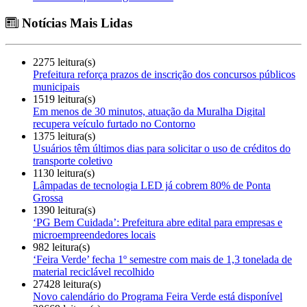
Notícias Mais Lidas
2275 leitura(s)
Prefeitura reforça prazos de inscrição dos concursos públicos
municipais
1519 leitura(s)
Em menos de 30 minutos, atuação da Muralha Digital
recupera veículo furtado no Contorno
1375 leitura(s)
Usuários têm últimos dias para solicitar o uso de créditos do
transporte coletivo
1130 leitura(s)
Lâmpadas de tecnologia LED já cobrem 80% de Ponta
Grossa
1390 leitura(s)
‘PG Bem Cuidada’: Prefeitura abre edital para empresas e
microempreendedores locais
982 leitura(s)
‘Feira Verde’ fecha 1º semestre com mais de 1,3 tonelada de
material reciclável recolhido
27428 leitura(s)
Novo calendário do Programa Feira Verde está disponível