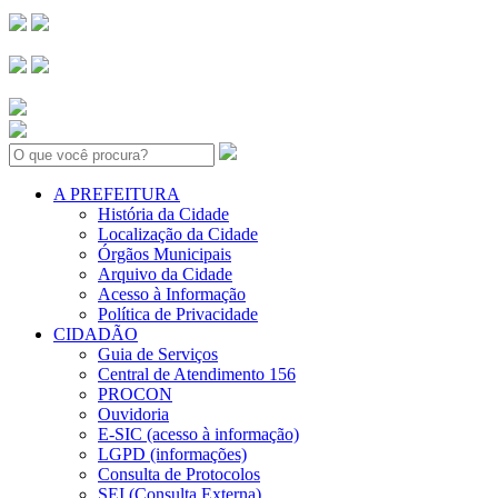
Search:
A PREFEITURA
História da Cidade
Localização da Cidade
Órgãos Municipais
Arquivo da Cidade
Acesso à Informação
Política de Privacidade
CIDADÃO
Guia de Serviços
Central de Atendimento 156
PROCON
Ouvidoria
E-SIC (acesso à informação)
LGPD (informações)
Consulta de Protocolos
SEI (Consulta Externa)