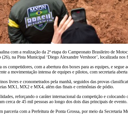
nalina com a realização da 2ª etapa do Campeonato Brasileiro de Mot
 (26), na Pista Municipal ‘Diego Alexandre Vershoor’, localizada nos
 os competidores, com a abertura dos boxes para as equipes, e segue ao 
nte a movimentação intensa de equipes e pilotos, com secretaria aberta e
nos livres e cronometrados pela manhã, seguidos das provas classificató
gorias MX1, MX2 e MX4, além das finais e cerimônias de pódio.
alidades, reforçando o caráter internacional da competição e colocando
ram cerca de 45 mil pessoas ao longo dos dois dias principais de evento.
 parceria com a Prefeitura de Ponta Grossa, por meio da Secretaria Mu