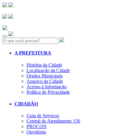
Search:
A PREFEITURA
História da Cidade
Localização da Cidade
Órgãos Municipais
Arquivo da Cidade
Acesso à Informação
Política de Privacidade
CIDADÃO
Guia de Serviços
Central de Atendimento 156
PROCON
Ouvidoria