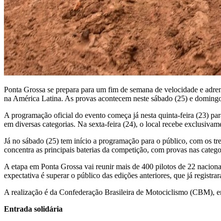
Ponta Grossa se prepara para um fim de semana de velocidade e adre
na América Latina. As provas acontecem neste sábado (25) e domingo
A programação oficial do evento começa já nesta quinta-feira (23) para
em diversas categorias. Na sexta-feira (24), o local recebe exclusivame
Já no sábado (25) tem início a programação para o público, com os trei
concentra as principais baterias da competição, com provas nas cate
A etapa em Ponta Grossa vai reunir mais de 400 pilotos de 22 nacion
expectativa é superar o público das edições anteriores, que já registra
A realização é da Confederação Brasileira de Motociclismo (CBM), em
Entrada solidária