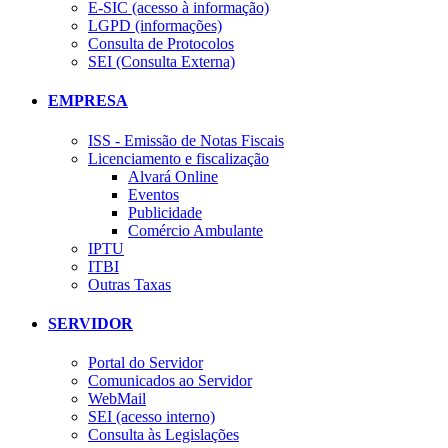
E-SIC (acesso à informação)
LGPD (informações)
Consulta de Protocolos
SEI (Consulta Externa)
EMPRESA
ISS - Emissão de Notas Fiscais
Licenciamento e fiscalização
Alvará Online
Eventos
Publicidade
Comércio Ambulante
IPTU
ITBI
Outras Taxas
SERVIDOR
Portal do Servidor
Comunicados ao Servidor
WebMail
SEI (acesso interno)
Consulta às Legislações