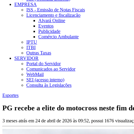
EMPRESA
ISS - Emissão de Notas Fiscais
Licenciamento e fiscalização
Alvará Online
Eventos
Publicidade
Comércio Ambulante
IPTU
ITBI
Outras Taxas
SERVIDOR
Portal do Servidor
Comunicados ao Servidor
WebMail
SEI (acesso interno)
Consulta às Legislações
Esportes
PG recebe a elite do motocross neste fim d
3 meses atrás em 24 de abril de 2026 às 09:52, possui 1676 visualiz