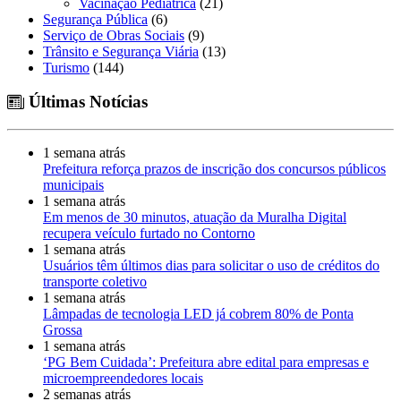
Vacinação Pediátrica
(21)
Segurança Pública
(6)
Serviço de Obras Sociais
(9)
Trânsito e Segurança Viária
(13)
Turismo
(144)
Últimas Notícias
1 semana atrás
Prefeitura reforça prazos de inscrição dos concursos públicos
municipais
1 semana atrás
Em menos de 30 minutos, atuação da Muralha Digital
recupera veículo furtado no Contorno
1 semana atrás
Usuários têm últimos dias para solicitar o uso de créditos do
transporte coletivo
1 semana atrás
Lâmpadas de tecnologia LED já cobrem 80% de Ponta
Grossa
1 semana atrás
‘PG Bem Cuidada’: Prefeitura abre edital para empresas e
microempreendedores locais
2 semanas atrás