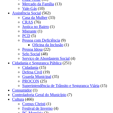
Mercado da Família
(13)
Vale-Gás
(10)
Assistência Social
(562)
Casa da Mulher
(33)
CRAS
(76)
Justiça no Bairro
(1)
Migrante
(1)
PCD
(5)
Pessoa com Deficiência
(9)
Oficina da Inclusão
(1)
Pessoa Idosa
(22)
Selo Social
(48)
Serviço de Abordagem Social
(4)
Cidadania e Segurança Pública
(251)
Cidadania
(15)
Defesa Civil
(19)
Guarda Municipal
(35)
PROCON
(25)
Superintendência de Trânsito e Segurança Viária
(15)
Consumidor
(1)
Controladoria Geral do Município
(7)
Cultura
(466)
Corpus Christi
(1)
Festival de Inverno
(4)
PG Memória
(2)