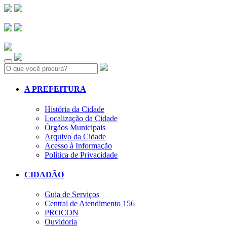
Search:
A PREFEITURA
História da Cidade
Localização da Cidade
Órgãos Municipais
Arquivo da Cidade
Acesso à Informação
Política de Privacidade
CIDADÃO
Guia de Serviços
Central de Atendimento 156
PROCON
Ouvidoria