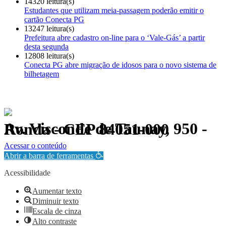
14320 leitura(s)
Estudantes que utilizam meia-passagem poderão emitir o
cartão Conecta PG
13247 leitura(s)
Prefeitura abre cadastro on-line para o ‘Vale-Gás’ a partir
desta segunda
12808 leitura(s)
Conecta PG abre migração de idosos para o novo sistema de
bilhetagem
Av. Visconde de Taunay, 950 - Ronda - CEP 84051-000
Política de Privacidade.
Acessar o conteúdo
Abrir a barra de ferramentas
Acessibilidade
Aumentar texto
Diminuir texto
Escala de cinza
Alto contraste