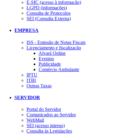
E-SIC (acesso à informação)
LGPD (informações)
Consulta de Protocolos
SEI (Consulta Externa)
EMPRESA
ISS - Emissão de Notas Fiscais
Licenciamento e fiscalização
Alvará Online
Eventos
Publicidade
Comércio Ambulante
IPTU
ITBI
Outras Taxas
SERVIDOR
Portal do Servidor
Comunicados ao Servidor
WebMail
SEI (acesso interno)
Consulta às Legislações