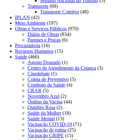
Semana Nacional do Trânsito
(3)
Transporte
(69)
Transporte Coletivo
(48)
IPLAN
(42)
Meio Ambiente
(197)
Obras e Serviços Públicos
(970)
Diário de Obras
(834)
Parques e Praças
(6)
Procuradoria
(16)
Recursos Humanos
(15)
Saúde
(466)
Agosto Dourado
(1)
Centro de Atendimento da Criança
(3)
Cinedebate
(1)
Coleta de Preventivo
(5)
Comboio da Saúde
(4)
CRAR
(5)
Novembro Azul
(2)
Ônibus da Vacina
(44)
Outubro Rosa
(2)
Saúde da Mulher
(18)
Saúde Mental
(13)
Vacinação COVID-19
(71)
Vacinação de rotina
(25)
Vacinação GRIPE
(15)