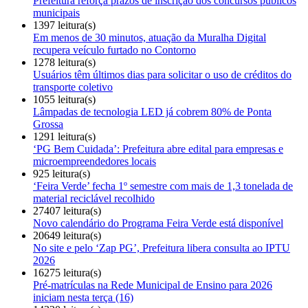
Prefeitura reforça prazos de inscrição dos concursos públicos
municipais
1397 leitura(s)
Em menos de 30 minutos, atuação da Muralha Digital
recupera veículo furtado no Contorno
1278 leitura(s)
Usuários têm últimos dias para solicitar o uso de créditos do
transporte coletivo
1055 leitura(s)
Lâmpadas de tecnologia LED já cobrem 80% de Ponta
Grossa
1291 leitura(s)
‘PG Bem Cuidada’: Prefeitura abre edital para empresas e
microempreendedores locais
925 leitura(s)
‘Feira Verde’ fecha 1º semestre com mais de 1,3 tonelada de
material reciclável recolhido
27407 leitura(s)
Novo calendário do Programa Feira Verde está disponível
20649 leitura(s)
No site e pelo ‘Zap PG’, Prefeitura libera consulta ao IPTU
2026
16275 leitura(s)
Pré-matrículas na Rede Municipal de Ensino para 2026
iniciam nesta terça (16)