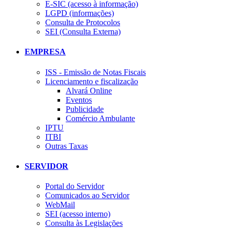
E-SIC (acesso à informação)
LGPD (informações)
Consulta de Protocolos
SEI (Consulta Externa)
EMPRESA
ISS - Emissão de Notas Fiscais
Licenciamento e fiscalização
Alvará Online
Eventos
Publicidade
Comércio Ambulante
IPTU
ITBI
Outras Taxas
SERVIDOR
Portal do Servidor
Comunicados ao Servidor
WebMail
SEI (acesso interno)
Consulta às Legislações