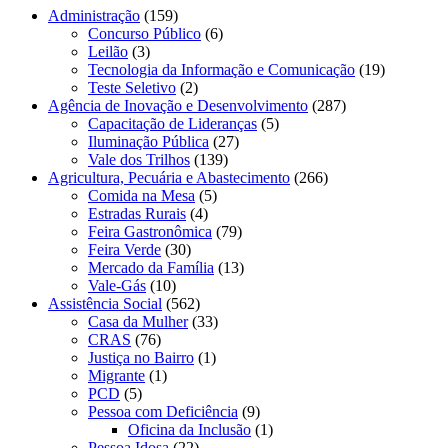
Administração
(159)
Concurso Público
(6)
Leilão
(3)
Tecnologia da Informação e Comunicação
(19)
Teste Seletivo
(2)
Agência de Inovação e Desenvolvimento
(287)
Capacitação de Lideranças
(5)
Iluminação Pública
(27)
Vale dos Trilhos
(139)
Agricultura, Pecuária e Abastecimento
(266)
Comida na Mesa
(5)
Estradas Rurais
(4)
Feira Gastronômica
(79)
Feira Verde
(30)
Mercado da Família
(13)
Vale-Gás
(10)
Assistência Social
(562)
Casa da Mulher
(33)
CRAS
(76)
Justiça no Bairro
(1)
Migrante
(1)
PCD
(5)
Pessoa com Deficiência
(9)
Oficina da Inclusão
(1)
Pessoa Idosa
(22)