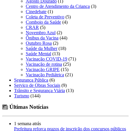
Agosto Dourado
(1)
Centro de Atendimento da Criança
(3)
Cinedebate
(1)
Coleta de Preventivo
(5)
Comboio da Saúde
(4)
CRAR
(5)
Novembro Azul
(2)
Ônibus da Vacina
(44)
Outubro Rosa
(2)
Saúde da Mulher
(18)
Saúde Mental
(13)
Vacinação COVID-19
(71)
Vacinação de rotina
(25)
Vacinação GRIPE
(15)
Vacinação Pediátrica
(21)
Segurança Pública
(6)
Serviço de Obras Sociais
(9)
Trânsito e Segurança Viária
(13)
Turismo
(144)
Últimas Notícias
1 semana atrás
Prefeitura reforça prazos de inscrição dos concursos públicos