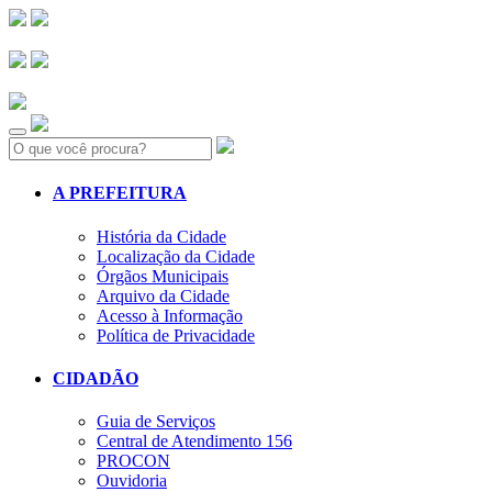
Search:
A PREFEITURA
História da Cidade
Localização da Cidade
Órgãos Municipais
Arquivo da Cidade
Acesso à Informação
Política de Privacidade
CIDADÃO
Guia de Serviços
Central de Atendimento 156
PROCON
Ouvidoria