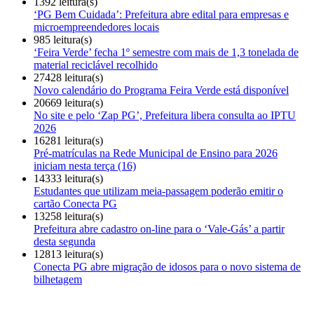
1392 leitura(s)
‘PG Bem Cuidada’: Prefeitura abre edital para empresas e
microempreendedores locais
985 leitura(s)
‘Feira Verde’ fecha 1º semestre com mais de 1,3 tonelada de
material reciclável recolhido
27428 leitura(s)
Novo calendário do Programa Feira Verde está disponível
20669 leitura(s)
No site e pelo ‘Zap PG’, Prefeitura libera consulta ao IPTU
2026
16281 leitura(s)
Pré-matrículas na Rede Municipal de Ensino para 2026
iniciam nesta terça (16)
14333 leitura(s)
Estudantes que utilizam meia-passagem poderão emitir o
cartão Conecta PG
13258 leitura(s)
Prefeitura abre cadastro on-line para o ‘Vale-Gás’ a partir
desta segunda
12813 leitura(s)
Conecta PG abre migração de idosos para o novo sistema de
bilhetagem