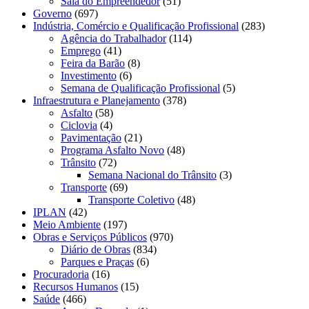
Sala do Empreendedor
(51)
Governo
(697)
Indústria, Comércio e Qualificação Profissional
(283)
Agência do Trabalhador
(114)
Emprego
(41)
Feira da Barão
(8)
Investimento
(6)
Semana de Qualificação Profissional
(5)
Infraestrutura e Planejamento
(378)
Asfalto
(58)
Ciclovia
(4)
Pavimentação
(21)
Programa Asfalto Novo
(48)
Trânsito
(72)
Semana Nacional do Trânsito
(3)
Transporte
(69)
Transporte Coletivo
(48)
IPLAN
(42)
Meio Ambiente
(197)
Obras e Serviços Públicos
(970)
Diário de Obras
(834)
Parques e Praças
(6)
Procuradoria
(16)
Recursos Humanos
(15)
Saúde
(466)