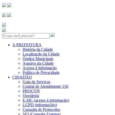
Search:
A PREFEITURA
História da Cidade
Localização da Cidade
Órgãos Municipais
Arquivo da Cidade
Acesso à Informação
Política de Privacidade
CIDADÃO
Guia de Serviços
Central de Atendimento 156
PROCON
Ouvidoria
E-SIC (acesso à informação)
LGPD (informações)
Consulta de Protocolos
SEI (Consulta Externa)