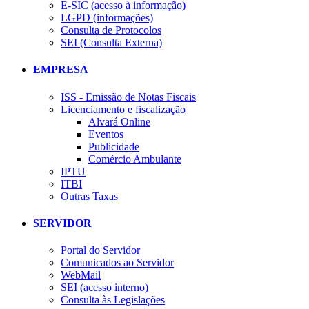
E-SIC (acesso à informação)
LGPD (informações)
Consulta de Protocolos
SEI (Consulta Externa)
EMPRESA
ISS - Emissão de Notas Fiscais
Licenciamento e fiscalização
Alvará Online
Eventos
Publicidade
Comércio Ambulante
IPTU
ITBI
Outras Taxas
SERVIDOR
Portal do Servidor
Comunicados ao Servidor
WebMail
SEI (acesso interno)
Consulta às Legislações