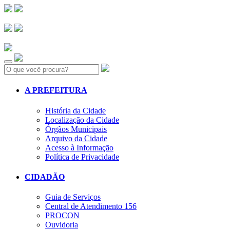
Search:
A PREFEITURA
História da Cidade
Localização da Cidade
Órgãos Municipais
Arquivo da Cidade
Acesso à Informação
Política de Privacidade
CIDADÃO
Guia de Serviços
Central de Atendimento 156
PROCON
Ouvidoria