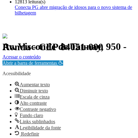
12813 leitura(s)
Conecta PG abre migração de idosos para o novo sistema de
bilhetagem
Av. Visconde de Taunay, 950 - Ronda - CEP 84051-000
Política de Privacidade.
Acessar o conteúdo
Abrir a barra de ferramentas
Acessibilidade
Aumentar texto
Diminuir texto
Escala de cinza
Alto contraste
Contraste negativo
Fundo claro
Links sublinhados
Legibilidade da fonte
Redefinir