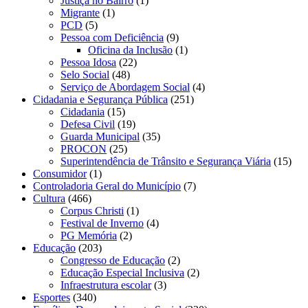
Justiça no Bairro
(1)
Migrante
(1)
PCD
(5)
Pessoa com Deficiência
(9)
Oficina da Inclusão
(1)
Pessoa Idosa
(22)
Selo Social
(48)
Serviço de Abordagem Social
(4)
Cidadania e Segurança Pública
(251)
Cidadania
(15)
Defesa Civil
(19)
Guarda Municipal
(35)
PROCON
(25)
Superintendência de Trânsito e Segurança Viária
(15)
Consumidor
(1)
Controladoria Geral do Município
(7)
Cultura
(466)
Corpus Christi
(1)
Festival de Inverno
(4)
PG Memória
(2)
Educação
(203)
Congresso de Educação
(2)
Educação Especial Inclusiva
(2)
Infraestrutura escolar
(3)
Esportes
(340)