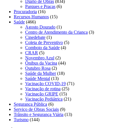
Diário de Obras
(834)
Parques e Praças
(6)
Procuradoria
(16)
Recursos Humanos
(15)
Saúde
(466)
Agosto Dourado
(1)
Centro de Atendimento da Criança
(3)
Cinedebate
(1)
Coleta de Preventivo
(5)
Comboio da Saúde
(4)
CRAR
(5)
Novembro Azul
(2)
Ônibus da Vacina
(44)
Outubro Rosa
(2)
Saúde da Mulher
(18)
Saúde Mental
(13)
Vacinação COVID-19
(71)
Vacinação de rotina
(25)
Vacinação GRIPE
(15)
Vacinação Pediátrica
(21)
Segurança Pública
(6)
Serviço de Obras Sociais
(9)
Trânsito e Segurança Viária
(13)
Turismo
(144)