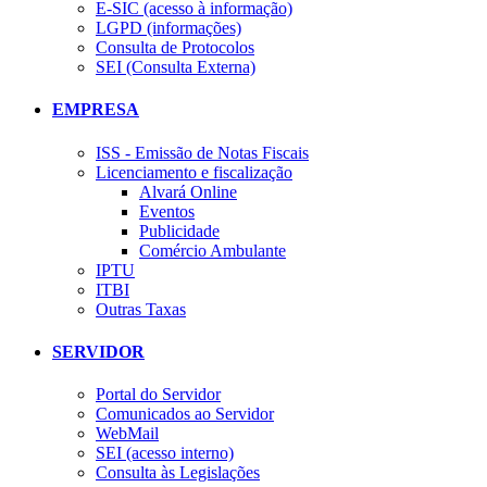
E-SIC (acesso à informação)
LGPD (informações)
Consulta de Protocolos
SEI (Consulta Externa)
EMPRESA
ISS - Emissão de Notas Fiscais
Licenciamento e fiscalização
Alvará Online
Eventos
Publicidade
Comércio Ambulante
IPTU
ITBI
Outras Taxas
SERVIDOR
Portal do Servidor
Comunicados ao Servidor
WebMail
SEI (acesso interno)
Consulta às Legislações