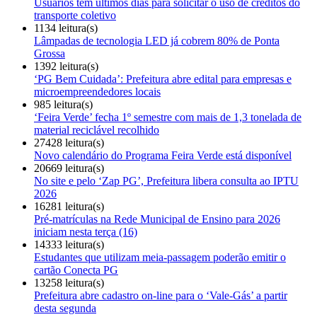
Usuários têm últimos dias para solicitar o uso de créditos do
transporte coletivo
1134 leitura(s)
Lâmpadas de tecnologia LED já cobrem 80% de Ponta
Grossa
1392 leitura(s)
‘PG Bem Cuidada’: Prefeitura abre edital para empresas e
microempreendedores locais
985 leitura(s)
‘Feira Verde’ fecha 1º semestre com mais de 1,3 tonelada de
material reciclável recolhido
27428 leitura(s)
Novo calendário do Programa Feira Verde está disponível
20669 leitura(s)
No site e pelo ‘Zap PG’, Prefeitura libera consulta ao IPTU
2026
16281 leitura(s)
Pré-matrículas na Rede Municipal de Ensino para 2026
iniciam nesta terça (16)
14333 leitura(s)
Estudantes que utilizam meia-passagem poderão emitir o
cartão Conecta PG
13258 leitura(s)
Prefeitura abre cadastro on-line para o ‘Vale-Gás’ a partir
desta segunda