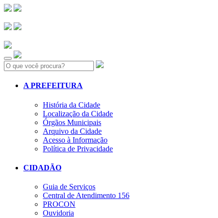
Search:
A PREFEITURA
História da Cidade
Localização da Cidade
Órgãos Municipais
Arquivo da Cidade
Acesso à Informação
Política de Privacidade
CIDADÃO
Guia de Serviços
Central de Atendimento 156
PROCON
Ouvidoria