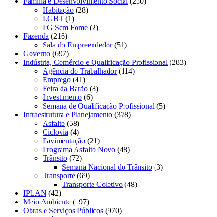
Família e Desenvolvimento Social
(230)
Habitação
(28)
LGBT
(1)
PG Sem Fome
(2)
Fazenda
(216)
Sala do Empreendedor
(51)
Governo
(697)
Indústria, Comércio e Qualificação Profissional
(283)
Agência do Trabalhador
(114)
Emprego
(41)
Feira da Barão
(8)
Investimento
(6)
Semana de Qualificação Profissional
(5)
Infraestrutura e Planejamento
(378)
Asfalto
(58)
Ciclovia
(4)
Pavimentação
(21)
Programa Asfalto Novo
(48)
Trânsito
(72)
Semana Nacional do Trânsito
(3)
Transporte
(69)
Transporte Coletivo
(48)
IPLAN
(42)
Meio Ambiente
(197)
Obras e Serviços Públicos
(970)