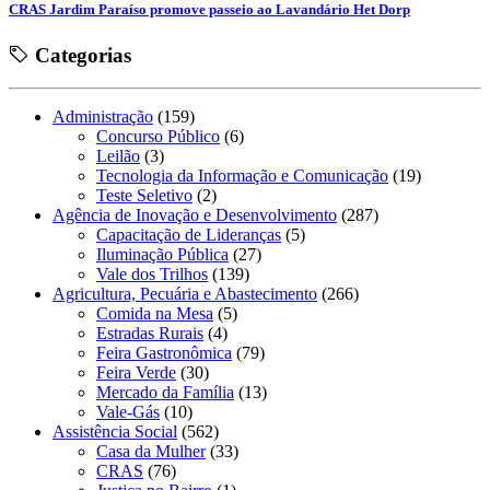
CRAS Jardim Paraíso promove passeio ao Lavandário Het Dorp
Categorias
Administração
(159)
Concurso Público
(6)
Leilão
(3)
Tecnologia da Informação e Comunicação
(19)
Teste Seletivo
(2)
Agência de Inovação e Desenvolvimento
(287)
Capacitação de Lideranças
(5)
Iluminação Pública
(27)
Vale dos Trilhos
(139)
Agricultura, Pecuária e Abastecimento
(266)
Comida na Mesa
(5)
Estradas Rurais
(4)
Feira Gastronômica
(79)
Feira Verde
(30)
Mercado da Família
(13)
Vale-Gás
(10)
Assistência Social
(562)
Casa da Mulher
(33)
CRAS
(76)