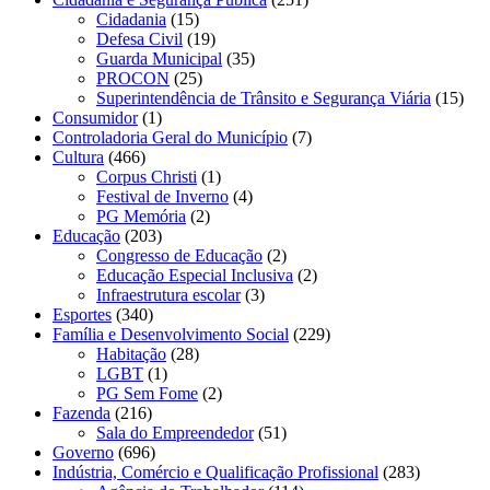
Cidadania
(15)
Defesa Civil
(19)
Guarda Municipal
(35)
PROCON
(25)
Superintendência de Trânsito e Segurança Viária
(15)
Consumidor
(1)
Controladoria Geral do Município
(7)
Cultura
(466)
Corpus Christi
(1)
Festival de Inverno
(4)
PG Memória
(2)
Educação
(203)
Congresso de Educação
(2)
Educação Especial Inclusiva
(2)
Infraestrutura escolar
(3)
Esportes
(340)
Família e Desenvolvimento Social
(229)
Habitação
(28)
LGBT
(1)
PG Sem Fome
(2)
Fazenda
(216)
Sala do Empreendedor
(51)
Governo
(696)
Indústria, Comércio e Qualificação Profissional
(283)