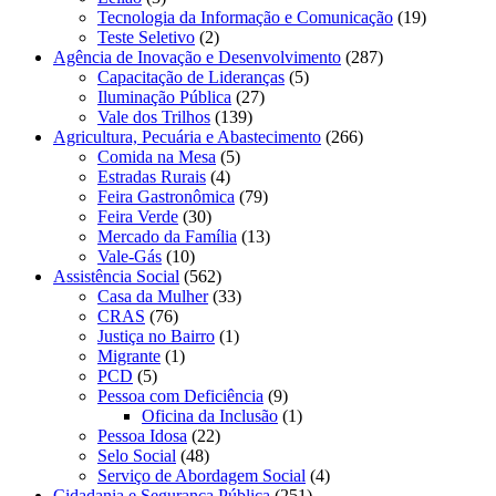
Tecnologia da Informação e Comunicação
(19)
Teste Seletivo
(2)
Agência de Inovação e Desenvolvimento
(287)
Capacitação de Lideranças
(5)
Iluminação Pública
(27)
Vale dos Trilhos
(139)
Agricultura, Pecuária e Abastecimento
(266)
Comida na Mesa
(5)
Estradas Rurais
(4)
Feira Gastronômica
(79)
Feira Verde
(30)
Mercado da Família
(13)
Vale-Gás
(10)
Assistência Social
(562)
Casa da Mulher
(33)
CRAS
(76)
Justiça no Bairro
(1)
Migrante
(1)
PCD
(5)
Pessoa com Deficiência
(9)
Oficina da Inclusão
(1)
Pessoa Idosa
(22)
Selo Social
(48)
Serviço de Abordagem Social
(4)
Cidadania e Segurança Pública
(251)