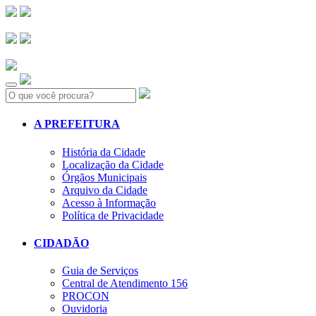
Search:
A PREFEITURA
História da Cidade
Localização da Cidade
Órgãos Municipais
Arquivo da Cidade
Acesso à Informação
Política de Privacidade
CIDADÃO
Guia de Serviços
Central de Atendimento 156
PROCON
Ouvidoria