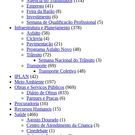
Agência do Trabalhador
(114)
Emprego
(41)
Feira da Barão
(8)
Investimento
(6)
Semana de Qualificação Profissional
(5)
Infraestrutura e Planejamento
(378)
Asfalto
(58)
Ciclovia
(4)
Pavimentação
(21)
Programa Asfalto Novo
(48)
Trânsito
(72)
Semana Nacional do Trânsito
(3)
Transporte
(69)
Transporte Coletivo
(48)
IPLAN
(42)
Meio Ambiente
(197)
Obras e Serviços Públicos
(969)
Diário de Obras
(833)
Parques e Praças
(6)
Procuradoria
(16)
Recursos Humanos
(15)
Saúde
(466)
Agosto Dourado
(1)
Centro de Atendimento da Criança
(3)
Cinedebate
(1)