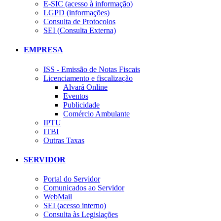
E-SIC (acesso à informação)
LGPD (informações)
Consulta de Protocolos
SEI (Consulta Externa)
EMPRESA
ISS - Emissão de Notas Fiscais
Licenciamento e fiscalização
Alvará Online
Eventos
Publicidade
Comércio Ambulante
IPTU
ITBI
Outras Taxas
SERVIDOR
Portal do Servidor
Comunicados ao Servidor
WebMail
SEI (acesso interno)
Consulta às Legislações