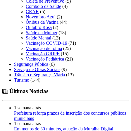
Coleta de Preventivo
(5)
Comboio da Saúde
(4)
CRAR
(5)
Novembro Azul
(2)
Ônibus da Vacina
(44)
Outubro Rosa
(2)
Saúde da Mulher
(18)
Saúde Mental
(13)
Vacinação COVID-19
(71)
Vacinação de rotina
(25)
Vacinação GRIPE
(15)
Vacinação Pediátrica
(21)
Segurança Pública
(6)
Serviço de Obras Sociais
(9)
Trânsito e Segurança Viária
(13)
Turismo
(144)
Últimas Notícias
1 semana atrás
Prefeitura reforça prazos de inscrição dos concursos públicos
municipais
1 semana atrás
Em menos de 30 minutos, atuação da Muralha Digital