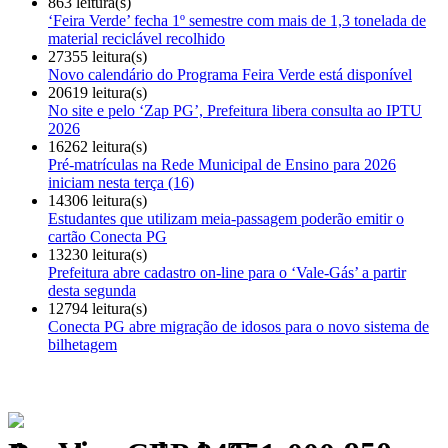
863 leitura(s)
‘Feira Verde’ fecha 1º semestre com mais de 1,3 tonelada de
material reciclável recolhido
27355 leitura(s)
Novo calendário do Programa Feira Verde está disponível
20619 leitura(s)
No site e pelo ‘Zap PG’, Prefeitura libera consulta ao IPTU
2026
16262 leitura(s)
Pré-matrículas na Rede Municipal de Ensino para 2026
iniciam nesta terça (16)
14306 leitura(s)
Estudantes que utilizam meia-passagem poderão emitir o
cartão Conecta PG
13230 leitura(s)
Prefeitura abre cadastro on-line para o ‘Vale-Gás’ a partir
desta segunda
12794 leitura(s)
Conecta PG abre migração de idosos para o novo sistema de
bilhetagem