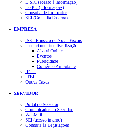
E-SIC (acesso à informação)
LGPD (informações)
Consulta de Protocolos
SEI (Consulta Externa)
EMPRESA
ISS - Emissão de Notas Fiscais
Licenciamento e fiscalização
Alvará Online
Eventos
Publicidade
Comércio Ambulante
IPTU
ITBI
Outras Taxas
SERVIDOR
Portal do Servidor
Comunicados ao Servidor
WebMail
SEI (acesso interno)
Consulta às Legislações