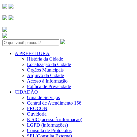
Search:
A PREFEITURA
História da Cidade
Localização da Cidade
Órgãos Municipais
Arquivo da Cidade
Acesso à Informação
Política de Privacidade
CIDADÃO
Guia de Serviços
Central de Atendimento 156
PROCON
Ouvidoria
E-SIC (acesso à informação)
LGPD (informações)
Consulta de Protocolos
SEI (Consulta Externa)