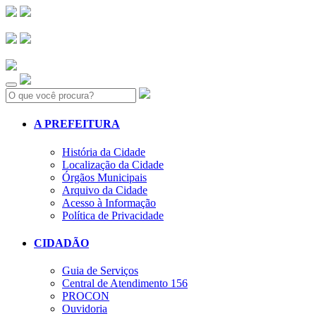
Search:
A PREFEITURA
História da Cidade
Localização da Cidade
Órgãos Municipais
Arquivo da Cidade
Acesso à Informação
Política de Privacidade
CIDADÃO
Guia de Serviços
Central de Atendimento 156
PROCON
Ouvidoria