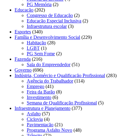
PG Memória
(2)
Educação
(202)
Congresso de Educação
(2)
Educação Especial Inclusiva
(2)
Infraestrutura escolar
(3)
Esportes
(340)
Família e Desenvolvimento Social
(229)
Habitação
(28)
LGBT
(1)
PG Sem Fome
(2)
Fazenda
(216)
Sala do Empreendedor
(51)
Governo
(696)
Indústria, Comércio e Qualificação Profissional
(283)
Agência do Trabalhador
(114)
Emprego
(41)
Feira da Barão
(8)
Investimento
(6)
Semana de Qualificação Profissional
(5)
Infraestrutura e Planejamento
(377)
Asfalto
(57)
Ciclovia
(4)
Pavimentação
(21)
Programa Asfalto Novo
(48)
Trânsito
(72)