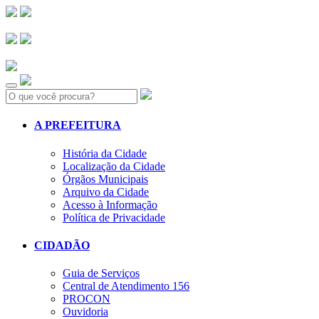
Search:
A PREFEITURA
História da Cidade
Localização da Cidade
Órgãos Municipais
Arquivo da Cidade
Acesso à Informação
Política de Privacidade
CIDADÃO
Guia de Serviços
Central de Atendimento 156
PROCON
Ouvidoria