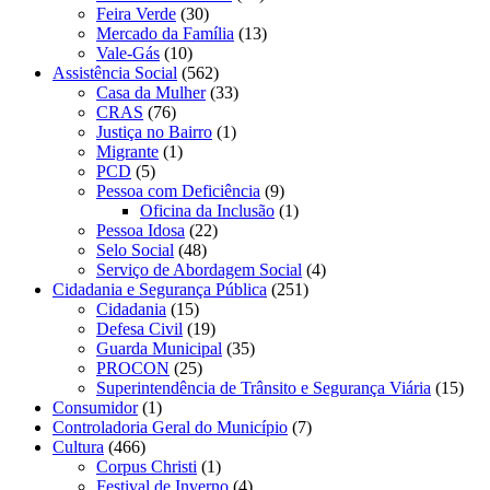
Feira Verde
(30)
Mercado da Família
(13)
Vale-Gás
(10)
Assistência Social
(562)
Casa da Mulher
(33)
CRAS
(76)
Justiça no Bairro
(1)
Migrante
(1)
PCD
(5)
Pessoa com Deficiência
(9)
Oficina da Inclusão
(1)
Pessoa Idosa
(22)
Selo Social
(48)
Serviço de Abordagem Social
(4)
Cidadania e Segurança Pública
(251)
Cidadania
(15)
Defesa Civil
(19)
Guarda Municipal
(35)
PROCON
(25)
Superintendência de Trânsito e Segurança Viária
(15)
Consumidor
(1)
Controladoria Geral do Município
(7)
Cultura
(466)
Corpus Christi
(1)
Festival de Inverno
(4)