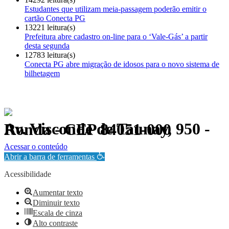
Estudantes que utilizam meia-passagem poderão emitir o
cartão Conecta PG
13221 leitura(s)
Prefeitura abre cadastro on-line para o ‘Vale-Gás’ a partir
desta segunda
12783 leitura(s)
Conecta PG abre migração de idosos para o novo sistema de
bilhetagem
Av. Visconde de Taunay, 950 - Ronda - CEP 84051-000
Política de Privacidade.
Acessar o conteúdo
Abrir a barra de ferramentas
Acessibilidade
Aumentar texto
Diminuir texto
Escala de cinza
Alto contraste