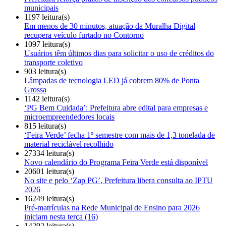
municipais
1197 leitura(s)
Em menos de 30 minutos, atuação da Muralha Digital
recupera veículo furtado no Contorno
1097 leitura(s)
Usuários têm últimos dias para solicitar o uso de créditos do
transporte coletivo
903 leitura(s)
Lâmpadas de tecnologia LED já cobrem 80% de Ponta
Grossa
1142 leitura(s)
‘PG Bem Cuidada’: Prefeitura abre edital para empresas e
microempreendedores locais
815 leitura(s)
‘Feira Verde’ fecha 1º semestre com mais de 1,3 tonelada de
material reciclável recolhido
27334 leitura(s)
Novo calendário do Programa Feira Verde está disponível
20601 leitura(s)
No site e pelo ‘Zap PG’, Prefeitura libera consulta ao IPTU
2026
16249 leitura(s)
Pré-matrículas na Rede Municipal de Ensino para 2026
iniciam nesta terça (16)
14292 leitura(s)