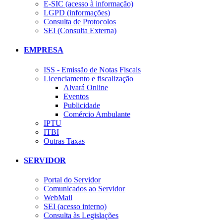
E-SIC (acesso à informação)
LGPD (informações)
Consulta de Protocolos
SEI (Consulta Externa)
EMPRESA
ISS - Emissão de Notas Fiscais
Licenciamento e fiscalização
Alvará Online
Eventos
Publicidade
Comércio Ambulante
IPTU
ITBI
Outras Taxas
SERVIDOR
Portal do Servidor
Comunicados ao Servidor
WebMail
SEI (acesso interno)
Consulta às Legislações