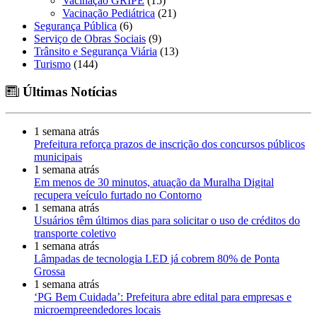
Vacinação GRIPE
(15)
Vacinação Pediátrica
(21)
Segurança Pública
(6)
Serviço de Obras Sociais
(9)
Trânsito e Segurança Viária
(13)
Turismo
(144)
Últimas Notícias
1 semana atrás
Prefeitura reforça prazos de inscrição dos concursos públicos
municipais
1 semana atrás
Em menos de 30 minutos, atuação da Muralha Digital
recupera veículo furtado no Contorno
1 semana atrás
Usuários têm últimos dias para solicitar o uso de créditos do
transporte coletivo
1 semana atrás
Lâmpadas de tecnologia LED já cobrem 80% de Ponta
Grossa
1 semana atrás
‘PG Bem Cuidada’: Prefeitura abre edital para empresas e
microempreendedores locais