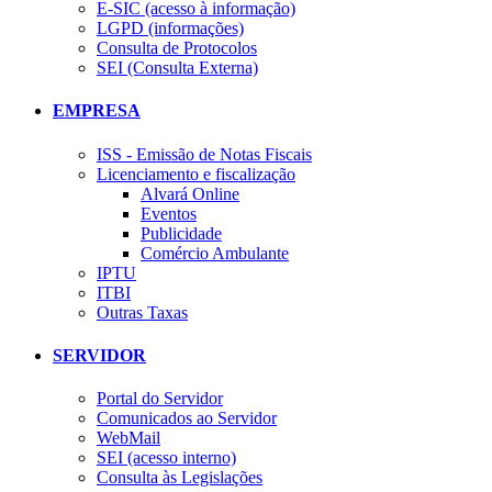
E-SIC (acesso à informação)
LGPD (informações)
Consulta de Protocolos
SEI (Consulta Externa)
EMPRESA
ISS - Emissão de Notas Fiscais
Licenciamento e fiscalização
Alvará Online
Eventos
Publicidade
Comércio Ambulante
IPTU
ITBI
Outras Taxas
SERVIDOR
Portal do Servidor
Comunicados ao Servidor
WebMail
SEI (acesso interno)
Consulta às Legislações