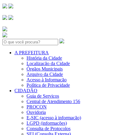
Search:
A PREFEITURA
História da Cidade
Localização da Cidade
Órgãos Municipais
Arquivo da Cidade
Acesso à Informação
Política de Privacidade
CIDADÃO
Guia de Serviços
Central de Atendimento 156
PROCON
Ouvidoria
E-SIC (acesso à informação)
LGPD (informações)
Consulta de Protocolos
SEI (Consulta Externa)