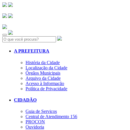
Search:
A PREFEITURA
História da Cidade
Localização da Cidade
Órgãos Municipais
Arquivo da Cidade
Acesso à Informação
Política de Privacidade
CIDADÃO
Guia de Serviços
Central de Atendimento 156
PROCON
Ouvidoria