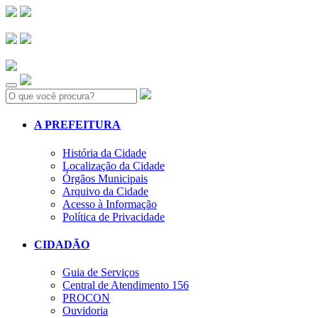
Search:
A PREFEITURA
História da Cidade
Localização da Cidade
Órgãos Municipais
Arquivo da Cidade
Acesso à Informação
Política de Privacidade
CIDADÃO
Guia de Serviços
Central de Atendimento 156
PROCON
Ouvidoria