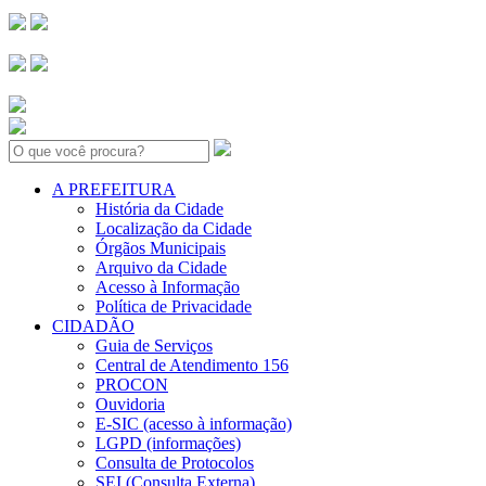
Search:
A PREFEITURA
História da Cidade
Localização da Cidade
Órgãos Municipais
Arquivo da Cidade
Acesso à Informação
Política de Privacidade
CIDADÃO
Guia de Serviços
Central de Atendimento 156
PROCON
Ouvidoria
E-SIC (acesso à informação)
LGPD (informações)
Consulta de Protocolos
SEI (Consulta Externa)