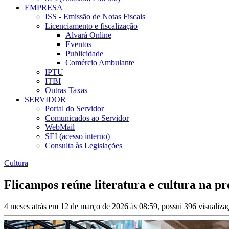
EMPRESA
ISS - Emissão de Notas Fiscais
Licenciamento e fiscalização
Alvará Online
Eventos
Publicidade
Comércio Ambulante
IPTU
ITBI
Outras Taxas
SERVIDOR
Portal do Servidor
Comunicados ao Servidor
WebMail
SEI (acesso interno)
Consulta às Legislações
Cultura
Flicampos reúne literatura e cultura na 
4 meses atrás em 12 de março de 2026 às 08:59, possui 396 visualiz