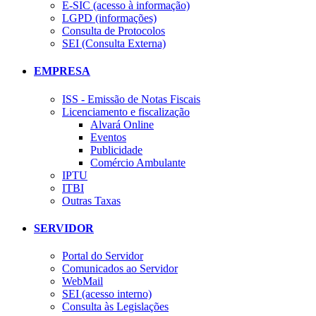
E-SIC (acesso à informação)
LGPD (informações)
Consulta de Protocolos
SEI (Consulta Externa)
EMPRESA
ISS - Emissão de Notas Fiscais
Licenciamento e fiscalização
Alvará Online
Eventos
Publicidade
Comércio Ambulante
IPTU
ITBI
Outras Taxas
SERVIDOR
Portal do Servidor
Comunicados ao Servidor
WebMail
SEI (acesso interno)
Consulta às Legislações