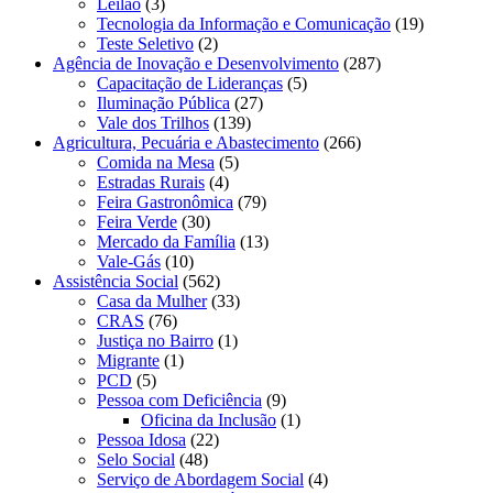
Leilão
(3)
Tecnologia da Informação e Comunicação
(19)
Teste Seletivo
(2)
Agência de Inovação e Desenvolvimento
(287)
Capacitação de Lideranças
(5)
Iluminação Pública
(27)
Vale dos Trilhos
(139)
Agricultura, Pecuária e Abastecimento
(266)
Comida na Mesa
(5)
Estradas Rurais
(4)
Feira Gastronômica
(79)
Feira Verde
(30)
Mercado da Família
(13)
Vale-Gás
(10)
Assistência Social
(562)
Casa da Mulher
(33)
CRAS
(76)
Justiça no Bairro
(1)
Migrante
(1)
PCD
(5)
Pessoa com Deficiência
(9)
Oficina da Inclusão
(1)
Pessoa Idosa
(22)
Selo Social
(48)
Serviço de Abordagem Social
(4)