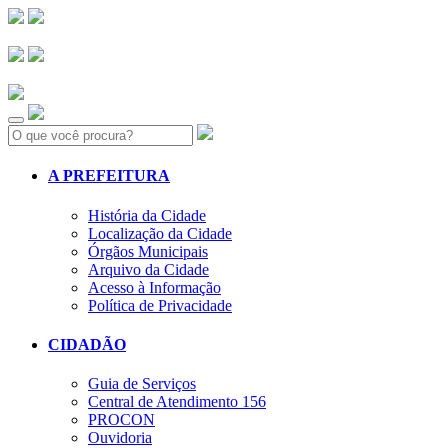
Search:
A PREFEITURA
História da Cidade
Localização da Cidade
Órgãos Municipais
Arquivo da Cidade
Acesso à Informação
Política de Privacidade
CIDADÃO
Guia de Serviços
Central de Atendimento 156
PROCON
Ouvidoria