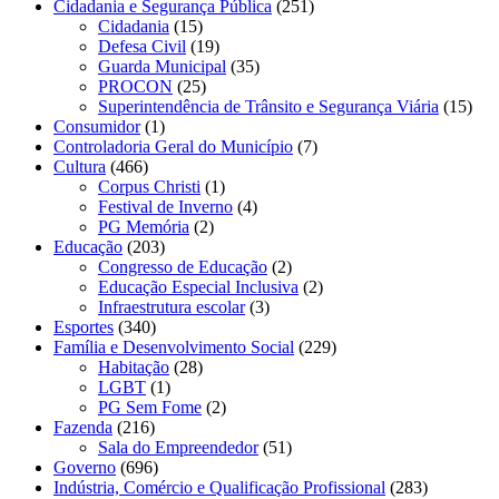
Cidadania e Segurança Pública
(251)
Cidadania
(15)
Defesa Civil
(19)
Guarda Municipal
(35)
PROCON
(25)
Superintendência de Trânsito e Segurança Viária
(15)
Consumidor
(1)
Controladoria Geral do Município
(7)
Cultura
(466)
Corpus Christi
(1)
Festival de Inverno
(4)
PG Memória
(2)
Educação
(203)
Congresso de Educação
(2)
Educação Especial Inclusiva
(2)
Infraestrutura escolar
(3)
Esportes
(340)
Família e Desenvolvimento Social
(229)
Habitação
(28)
LGBT
(1)
PG Sem Fome
(2)
Fazenda
(216)
Sala do Empreendedor
(51)
Governo
(696)
Indústria, Comércio e Qualificação Profissional
(283)