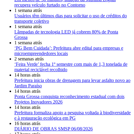
recupera veículo furtado no Contorno
1 semana atrás
Usuários têm últimos dias para solicitar o uso de créditos do
transporte coletivo
1 semana atrás
Lâmpadas de tecnologia LED já cobrem 80% de Ponta
Grossa
1 semana atrás
‘PG Bem Cuidada’: Prefeitura abre edital para empresas e
microempreendedores locais
2 semanas atrás
‘Feira Verde’ fecha 1º semestre com mais de 1,3 tonelada de
material reciclável recolhido
14 horas atrás
Prefeitura inicia obras de drenagem para levar asfalto novo ao
Jardim Paraíso
14 horas atrás
Ponta Grossa conquista reconhecimento estadual com dois
Projetos Inovadores 2026
14 horas atrás
Prefeitura formaliza apoio a pesquisa voltada à biodiversidade
e à restauração ecológica em PG
16 horas atrás
DIÁRIO DE OBRAS SMSP 06/08/2026