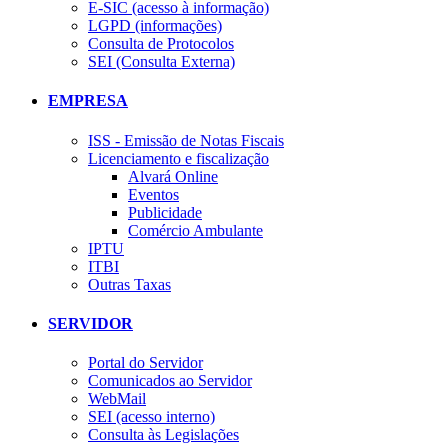
E-SIC (acesso à informação)
LGPD (informações)
Consulta de Protocolos
SEI (Consulta Externa)
EMPRESA
ISS - Emissão de Notas Fiscais
Licenciamento e fiscalização
Alvará Online
Eventos
Publicidade
Comércio Ambulante
IPTU
ITBI
Outras Taxas
SERVIDOR
Portal do Servidor
Comunicados ao Servidor
WebMail
SEI (acesso interno)
Consulta às Legislações