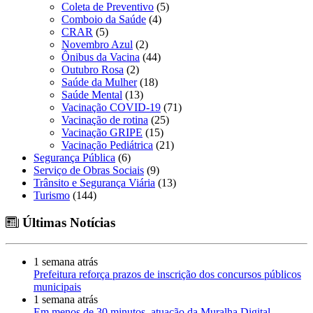
Coleta de Preventivo
(5)
Comboio da Saúde
(4)
CRAR
(5)
Novembro Azul
(2)
Ônibus da Vacina
(44)
Outubro Rosa
(2)
Saúde da Mulher
(18)
Saúde Mental
(13)
Vacinação COVID-19
(71)
Vacinação de rotina
(25)
Vacinação GRIPE
(15)
Vacinação Pediátrica
(21)
Segurança Pública
(6)
Serviço de Obras Sociais
(9)
Trânsito e Segurança Viária
(13)
Turismo
(144)
Últimas Notícias
1 semana atrás
Prefeitura reforça prazos de inscrição dos concursos públicos
municipais
1 semana atrás
Em menos de 30 minutos, atuação da Muralha Digital