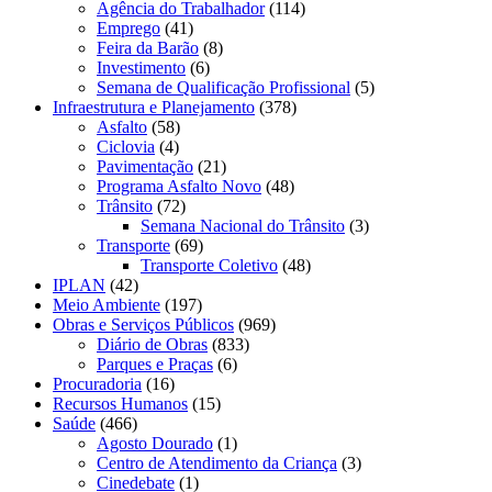
Agência do Trabalhador
(114)
Emprego
(41)
Feira da Barão
(8)
Investimento
(6)
Semana de Qualificação Profissional
(5)
Infraestrutura e Planejamento
(378)
Asfalto
(58)
Ciclovia
(4)
Pavimentação
(21)
Programa Asfalto Novo
(48)
Trânsito
(72)
Semana Nacional do Trânsito
(3)
Transporte
(69)
Transporte Coletivo
(48)
IPLAN
(42)
Meio Ambiente
(197)
Obras e Serviços Públicos
(969)
Diário de Obras
(833)
Parques e Praças
(6)
Procuradoria
(16)
Recursos Humanos
(15)
Saúde
(466)
Agosto Dourado
(1)
Centro de Atendimento da Criança
(3)
Cinedebate
(1)