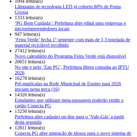
1094 leitura(s)
Lâmpadas de tecnologia LED já cobrem 80% de Ponta
Grossa
1333 leitura(s)
‘PG Bem Cuidada’: Prefeitura abre edital para empresas e
microempreendedores locais
947 leitura(s)
‘Feira Verde’ fecha 1º semestre com mais de 1,3 tonelada de
material reciclável recolhido
27412 leitura(s)
Novo calendário do Programa Feira Verde está disponível
20651 leitura(s)
No site e pelo ‘Zap PG’, Prefeitura libera consulta ao IPTU
2026
16278 leitura(s)
Pré-matrículas na Rede Municipal de Ensino para 2026
iniciam nesta terça (16)
14326 leitura(s)
Estudantes que utilizam meia-passagem poderão emitir o
cartão Conecta PG
13250 leitura(s)
Prefeitura abre cadastro on-line para o ‘Vale-Gás’ a partir
desta segunda
12811 leitura(s)
Conecta PG abre migração de idosos para o novo sistema de