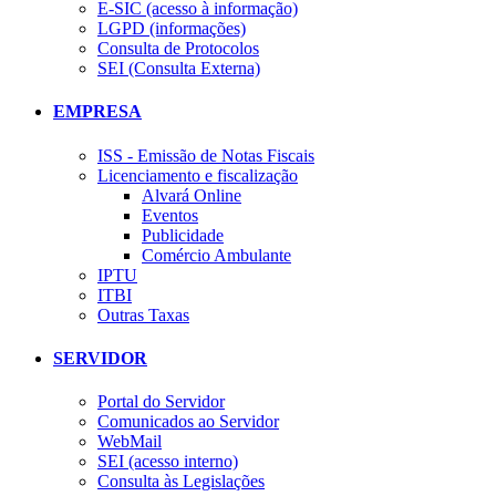
E-SIC (acesso à informação)
LGPD (informações)
Consulta de Protocolos
SEI (Consulta Externa)
EMPRESA
ISS - Emissão de Notas Fiscais
Licenciamento e fiscalização
Alvará Online
Eventos
Publicidade
Comércio Ambulante
IPTU
ITBI
Outras Taxas
SERVIDOR
Portal do Servidor
Comunicados ao Servidor
WebMail
SEI (acesso interno)
Consulta às Legislações