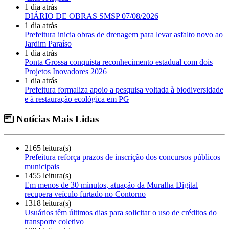
1 dia atrás
DIÁRIO DE OBRAS SMSP 07/08/2026
1 dia atrás
Prefeitura inicia obras de drenagem para levar asfalto novo ao
Jardim Paraíso
1 dia atrás
Ponta Grossa conquista reconhecimento estadual com dois
Projetos Inovadores 2026
1 dia atrás
Prefeitura formaliza apoio a pesquisa voltada à biodiversidade
e à restauração ecológica em PG
Notícias Mais Lidas
2165 leitura(s)
Prefeitura reforça prazos de inscrição dos concursos públicos
municipais
1455 leitura(s)
Em menos de 30 minutos, atuação da Muralha Digital
recupera veículo furtado no Contorno
1318 leitura(s)
Usuários têm últimos dias para solicitar o uso de créditos do
transporte coletivo