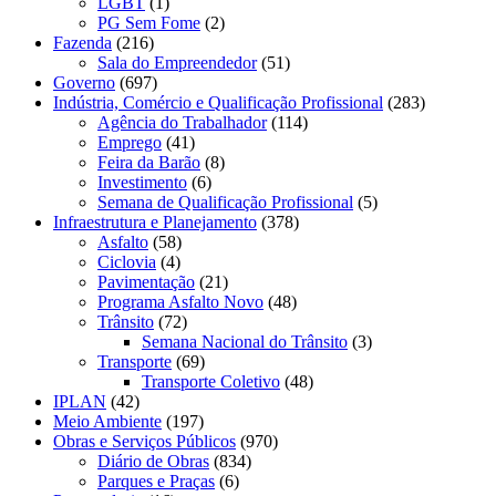
LGBT
(1)
PG Sem Fome
(2)
Fazenda
(216)
Sala do Empreendedor
(51)
Governo
(697)
Indústria, Comércio e Qualificação Profissional
(283)
Agência do Trabalhador
(114)
Emprego
(41)
Feira da Barão
(8)
Investimento
(6)
Semana de Qualificação Profissional
(5)
Infraestrutura e Planejamento
(378)
Asfalto
(58)
Ciclovia
(4)
Pavimentação
(21)
Programa Asfalto Novo
(48)
Trânsito
(72)
Semana Nacional do Trânsito
(3)
Transporte
(69)
Transporte Coletivo
(48)
IPLAN
(42)
Meio Ambiente
(197)
Obras e Serviços Públicos
(970)
Diário de Obras
(834)
Parques e Praças
(6)