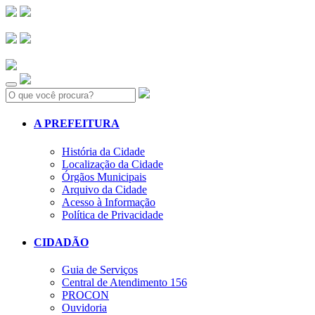
Search:
A PREFEITURA
História da Cidade
Localização da Cidade
Órgãos Municipais
Arquivo da Cidade
Acesso à Informação
Política de Privacidade
CIDADÃO
Guia de Serviços
Central de Atendimento 156
PROCON
Ouvidoria